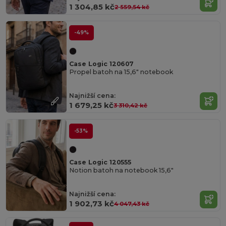
1 304,85 kč
2 559,54 kč
-49%
Case Logic 120607
Propel batoh na 15,6" notebook
Najnižší cena:
1 679,25 kč
3 310,42 kč
-53%
Case Logic 120555
Notion batoh na notebook 15,6"
Najnižší cena:
1 902,73 kč
4 047,43 kč