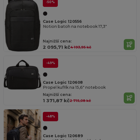
-50%
Case Logic 120556
Notion batoh na notebook 17,3"
Najnižší cena:
2 095,71 kč
4 193,95 kč
-49%
Case Logic 120608
Propel kufřík na 15,6" notebook
Najnižší cena:
1 371,87 kč
2 715,08 kč
-48%
Case Logic 120689