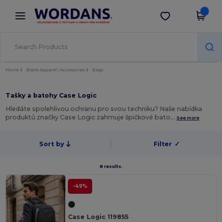
×
Aplikace Wordans
Stáhnout app
Lepší ceny v aplikaci!
Home
Blank Apparel | Accessories
Bags
Tašky a batohy Case Logic
Hledáte spolehlivou ochranu pro svou techniku? Naše nabídka
produktů značky Case Logic zahrnuje špičkové bato…
See more
Sort by
Filter
✓
8 results.
-49%
Case Logic 119855