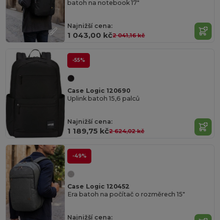
batoh na notebook 17"
Najnižší cena:
1 043,00 kč
2 041,16 kč
-55%
Case Logic 120690
Uplink batoh 15,6 palců
Najnižší cena:
1 189,75 kč
2 624,02 kč
-49%
Case Logic 120452
Era batoh na počítač o rozměrech 15"
Najnižší cena: