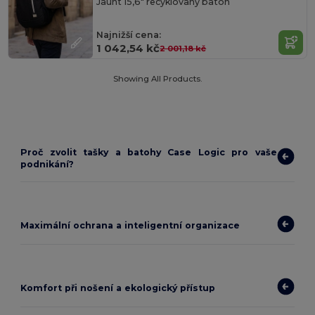
Jaunt 15,6" recyklovaný batoh
Najnižší cena:
1 042,54 kč
2 001,18 kč
Showing All Products.
Proč zvolit tašky a batohy Case Logic pro vaše
podnikání?
Maximální ochrana a inteligentní organizace
Komfort při nošení a ekologický přístup