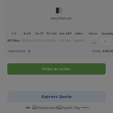
Navy/Natural
1-7
8-23
24-71
72-143
144-287
288 +
More
Stock
Quantit
+
317.78
253.99
241.51
231.34
214.01
199.45
kč
kč
kč
kč
kč
kč
106
Selections:
0
Total:
0.00 k
Přidat do košíku
Přizpůsobte si to!
Express Quote