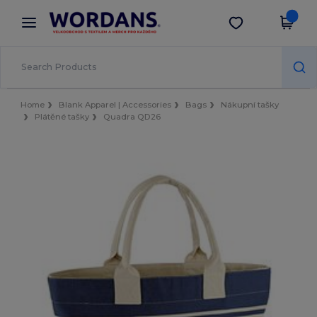
×
Aplikace Wordans
Stáhnout app
Lepší ceny v aplikaci!
Home
Blank Apparel | Accessories
Bags
Nákupní tašky
Plátěné tašky
Quadra QD26