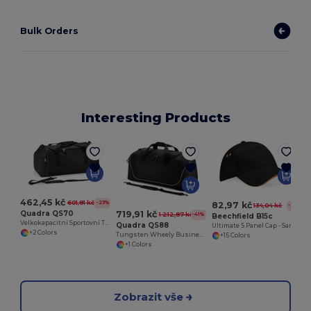
Bulk Orders
Interesting Products
462,45 kč
601,81 kč
-23%
82,97 kč
134,04 kč
-38%
719,91 kč
Quadra QS70
1 212,87 kč
-41%
Beechfield B15c
Velkokapacitní Sportovní Taška Quadra
Quadra QS88
Ultimate 5 Panel Cap - Sandwich Peak
+2 Colors
Tungsten Wheely Business Bag
+15 Colors
+1 Colors
Zobrazit vše