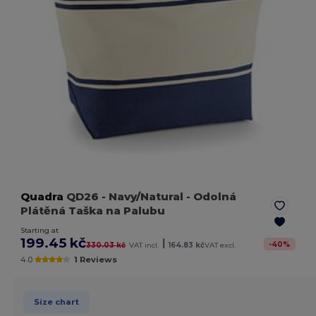
Quadra
QD26
- Navy/Natural
- Odolná
Plátěná Taška na Palubu
Starting at
199.45 kč
|
-
40
%
330.03 kč
VAT incl.
164.83 kč
VAT excl.
4.0
1 Reviews
Size chart