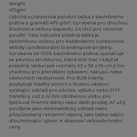
Weight
475g/m²
Odolná outdoorová palubní taška z bavlněného
plátna o gramáži 475 g/m². Vyrobena pro dlouhou
životnost a velkou kapacitu 24 litrů pro náročné
použití. Tato robustní plátěná taška je
spolehlivou volbou pro každodenní outdoorové
aktivity i profesionální brandingové projekty.
Vyrobena ze 100% bavlněného plátna, vyznačuje
se pevnou strukturou, která drží tvar, i když je
prázdná. Velkorysé rozměry 53 x 36 x 19 cm ji činí
vhodnou pro přenášení vybavení, nákupů nebo
cestovních nezbytností. Pro B2B klienty
poskytuje hladký povrch s hustou vazbou
vynikající základ pro sítotisk, výšivku nebo DTF
transfery, což z ní činí oblíbenou volbu pro
špičkové firemní dárky nebo další prodej. Ať už ji
použijete jako minimalistický základ nebo
přizpůsobený reklamní nástroj, tato taška nabízí
dlouhotrvající výkon. K dispozici velkoobchodní
ceny.