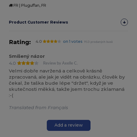
FR | Pluguffan, FR
Product Customer Reviews
Rating:
4.0
on 1 votes
913 prodaných kusů
Smíšený názor
4.0
Review by Axelle C.
Velmi dobře navržená a celkově krásně
zpracovaná, ale jak je vidět na obrázku, člověk by
čekal, že taška bude lépe "držet", když je ve
skutečnosti měkká, takže jsem trochu zklamaná
:-(
Translated from Français
Add a review