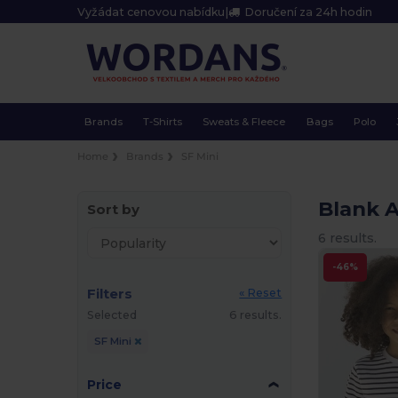
Vyžádat cenovou nabídku
|
Doručení za 24h hodin
Brands
T-Shirts
Sweats & Fleece
Bags
Polo
Home
Brands
SF Mini
Blank A
Sort by
6 results.
-46%
Filters
« Reset
Selected
6 results.
SF Mini
Price