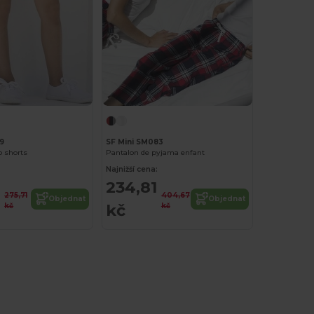
9
SF Mini SM083
o shorts
Pantalon de pyjama enfant
Najnižší cena:
234,81
275,71
404,67
Objednat
Objednat
kč
kč
kč