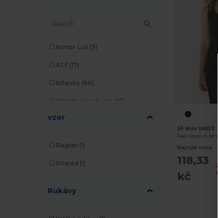
Armor Lux
(5)
ATF
(17)
Atlantis
(86)
Atlantis Headwear
(12)
vzor
AWDis
(22)
SF Mini SM123
Feel Good child 
AWDis Just Hoods
(24)
Raglan
(1)
Najnižší cena:
AWDis So Denim
(10)
118,33
Striped
(1)
kč
B&C
(176)
Rukávy
B&C Pro
(11)
Bag Base
(92)