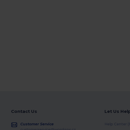
Contact Us
Let Us Hel
Customer Service
Help Center 
customerservice@wordans.cz