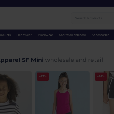
Jackets
Headwear
Workwear
Sportovní oblečení
Accessories
pparel SF Mini
wholesale and retail
-47%
-46%