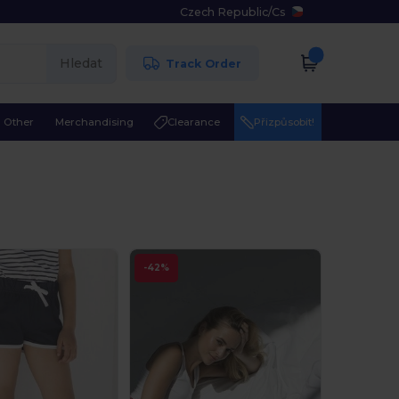
Czech Republic
/
Cs
Hledat
Track Order
Other
Merchandising
Clearance
Přizpůsobit!
-42%