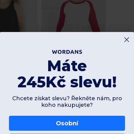
Máte
245Kč slevu!
SF Mini SM271
tank top
T-shirt baseball manches longues enfant
Najnižší cena:
138,67
Chcete získat slevu? Řekněte nám, pro
217,47
257,92
Objednat
Objednat
koho nakupujete?
kč
kč
kč
Osobní