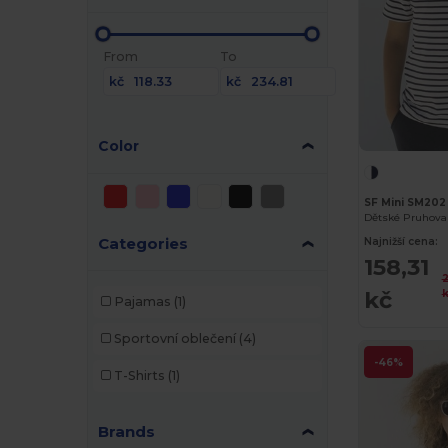
From
To
kč
kč
Color
SF Mini SM202
Dětské Pruhovan
Categories
Najnižší cena:
158,31
kč
Pajamas
(1)
Sportovní oblečení
(4)
-46%
T-Shirts
(1)
Brands