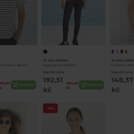
SF Mini SM064
SF Mini SM06
é Tričko z Bavlny
Leggings for children
Children's retr
Najnižší cena:
Najnižší cena:
192,51
148,37
290,97
364,23
Objednat
Objednat
kč
kč
kč
kč
-46%