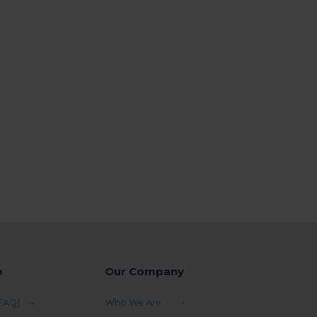
p
Our Company
(FAQ)
Who We Are