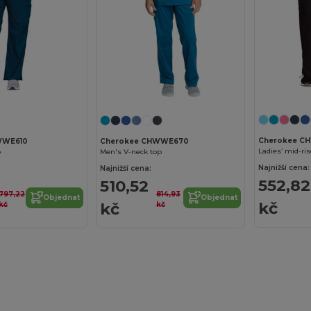
Cherokee C
WWE610
Cherokee CHWWE670
Ladies’ mid-ris
p
Men's V-neck top
Najnižší cena:
Najnižší cena:
552,82
510,52
797,22
814,93
Objednat
Objednat
kč
kč
kč
kč