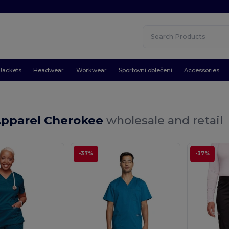
Jackets
Headwear
Workwear
Sportovní oblečení
Accessories
Apparel Cherokee
wholesale and retail
-37%
-37%