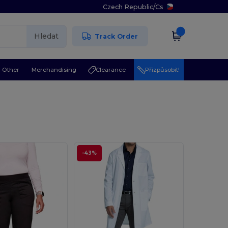
Czech Republic
/
Cs
Hledat
Track Order
Other
Merchandising
Clearance
Přizpůsobit!
-43%