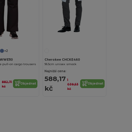
+2
HWWE110
Cherokee CHCKE460
e pull-on cargo trousers
96.5cm unisex smock
Najnižší cena:
588,17
1
882,71
Objednat
Objednat
039,53
kč
kč
kč