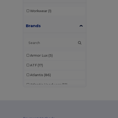
Workwear
(1)
Brands
Armor Lux
(5)
ATF
(17)
Atlantis
(86)
Atlantis Headwear
(12)
AWDis
(22)
AWDis Just Hoods
(24)
AWDis So Denim
(10)