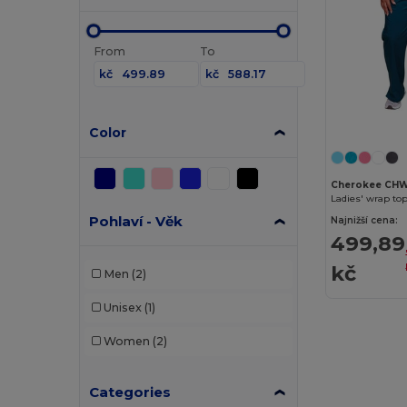
From
To
kč
kč
Color
Cherokee CH
Ladies' wrap to
Pohlaví - Věk
Najnižší cena:
499,89
kč
Men
(2)
Unisex
(1)
Women
(2)
Categories