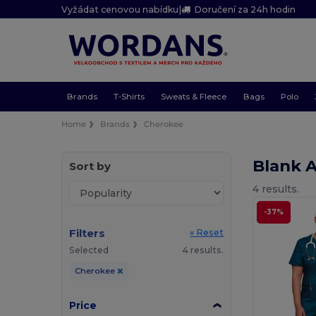
Vyžádat cenovou nabídku
|
Doručení za 24h hodin
Brands
T-Shirts
Sweats & Fleece
Bags
Polo
Home
Brands
Cherokee
Blank 
Sort by
4 results.
-37%
Filters
« Reset
Selected
4 results.
Cherokee
Price