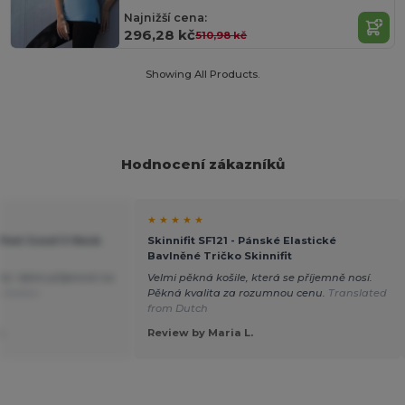
Najnižší cena:
296,28 kč
510,98 kč
Showing All Products.
Hodnocení zákazníků
★ ★ ★ ★ ★
e Feel Good V-Neck
Skinnifit SF121 - Pánské Elastické
Bavlněné Tričko Skinnifit
jící. Velmi příjemné na
Velmi pěkná košile, která se příjemně nosí.
 Italian
Pěkná kvalita za rozumnou cenu.
Translated
from Dutch
.
Review by Maria L.