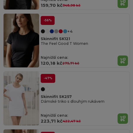
159,70 kč
348,98 kč
-56%
+4
Skinnifit SK121
The Feel Good T Women
Najnižší cena:
120,18 kč
275,71 kč
-47%
Skinnifit SK257
Dámské triko s dlouhým rukávem
Najnižší cena:
223,71 kč
422,47 kč