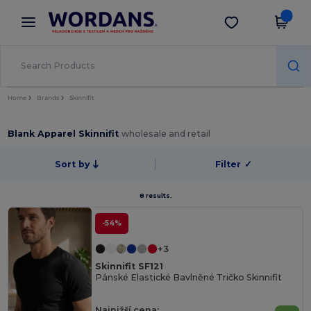
×
Aplikace Wordans
Stáhnout app
Lepší ceny v aplikaci!
Home
Brands
Skinnifit
Blank Apparel Skinnifit
wholesale and retail
Sort by
Filter
✓
8 results.
-54%
+3
Skinnifit SF121
Pánské Elastické Bavlněné Tričko Skinnifit
Najnižší cena: