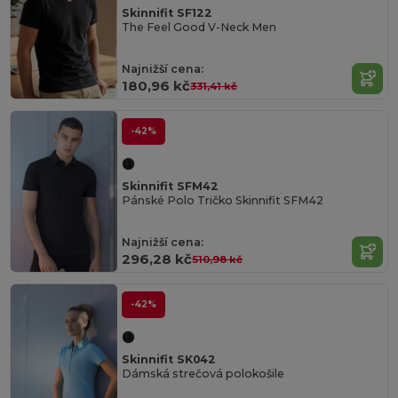
Skinnifit SF122
The Feel Good V-Neck Men
Najnižší cena:
180,96 kč
331,41 kč
-42%
Skinnifit SFM42
Pánské Polo Tričko Skinnifit SFM42
Najnižší cena:
296,28 kč
510,98 kč
-42%
Skinnifit SK042
Dámská strečová polokošile