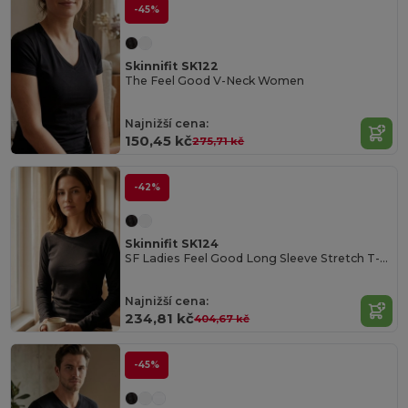
-45%
Skinnifit SK122
The Feel Good V-Neck Women
Najnižší cena:
150,45 kč
275,71 kč
-42%
Skinnifit SK124
SF Ladies Feel Good Long Sleeve Stretch T-Shirt
Najnižší cena:
234,81 kč
404,67 kč
-45%