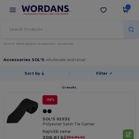
×
Aplikace Wordans
Stáhnout app
Lepší ceny v aplikaci!
Home
Blank Apparel | Accessories
Accessories
Accessories SOL'S
wholesale and retail
Sort by
Filter
✓
12 results.
-36%
SOL'S 02932
Polyester Satin Tie Garner
Najnižší cena:
206,61 kč
324,94 kč