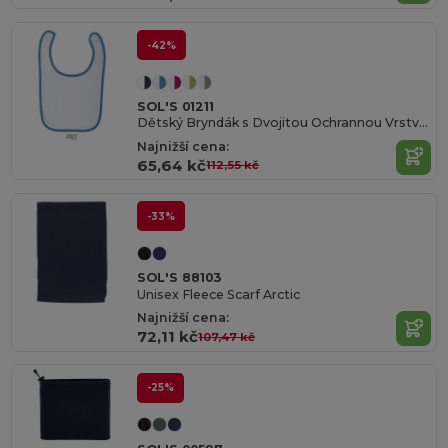
-42%
SOL'S 01211
Dětský Bryndák s Dvojitou Ochrannou Vrstvou
Najnižší cena:
65,64 kč
112,55 kč
-33%
SOL'S 88103
Unisex Fleece Scarf Arctic
Najnižší cena:
72,11 kč
107,47 kč
-25%