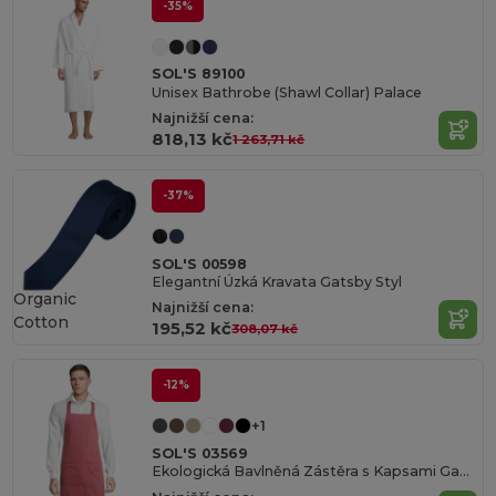
-35%
SOL'S 89100
Unisex Bathrobe (Shawl Collar) Palace
Najnižší cena:
818,13 kč
1 263,71 kč
-37%
SOL'S 00598
Elegantní Úzká Kravata Gatsby Styl
Organic
Najnižší cena:
Cotton
195,52 kč
308,07 kč
-12%
+1
SOL'S 03569
Ekologická Bavlněná Zástěra s Kapsami Gamma