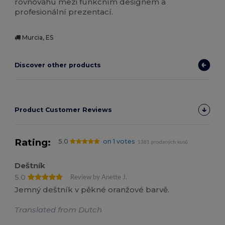
rovnováhu mezi funkčním designem a
profesionální prezentací.
Murcia, ES
Discover other products
Product Customer Reviews
Rating:
5.0
on 1 votes
1381 prodaných kusů
Deštník
5.0
Review by Anette J.
Jemný deštník v pěkné oranžové barvě.
Translated from Dutch