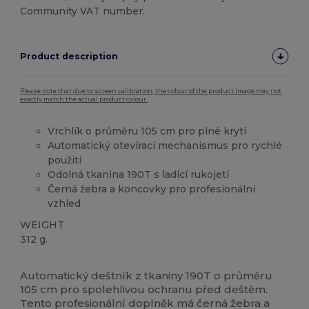
Community VAT number.
Product description
Please note that due to screen calibration, the colour of the product image may not
exactly match the actual product colour.
Vrchlík o průměru 105 cm pro plné krytí
Automatický otevírací mechanismus pro rychlé
použití
Odolná tkanina 190T s ladící rukojetí
Černá žebra a koncovky pro profesionální
vzhled
WEIGHT
312 g.
Vysoké zásoby
Automatický deštník z tkaniny 190T o průměru
105 cm pro spolehlivou ochranu před deštěm.
Tento profesionální doplněk má černá žebra a