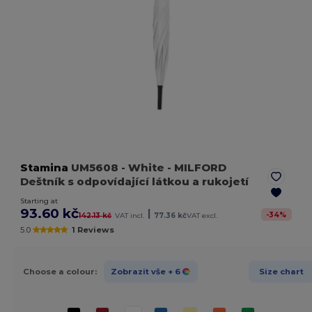
Stamina
UM5608
- White
- MILFORD
Deštník s odpovídající látkou a rukojetí
Starting at
93.60 kč
|
-
34
%
142.13 kč
VAT incl.
77.36 kč
VAT excl.
5.0
1 Reviews
Choose a colour:
Zobrazit vše
+ 6
Size chart