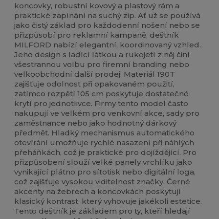
koncovky, robustní kovový a plastový rám a
praktické zapínání na suchý zip. Ať už se používá
jako čistý základ pro každodenní nošení nebo se
přizpůsobí pro reklamní kampaně, deštník
MILFORD nabízí elegantní, koordinovaný vzhled.
Jeho design s ladící látkou a rukojetí z něj činí
všestrannou volbu pro firemní branding nebo
velkoobchodní další prodej. Materiál 190T
zajišťuje odolnost při opakovaném použití,
zatímco rozpětí 105 cm poskytuje dostatečné
krytí pro jednotlivce. Firmy tento model často
nakupují ve velkém pro venkovní akce, sady pro
zaměstnance nebo jako hodnotný dárkový
předmět. Hladký mechanismus automatického
otevírání umožňuje rychlé nasazení při náhlých
přeháňkách, což je praktické pro dojíždějící. Pro
přizpůsobení slouží velké panely vrchlíku jako
vynikající plátno pro sítotisk nebo digitální loga,
což zajišťuje vysokou viditelnost značky. Černé
akcenty na žebrech a koncovkách poskytují
klasický kontrast, který vyhovuje jakékoli estetice.
Tento deštník je základem pro ty, kteří hledají