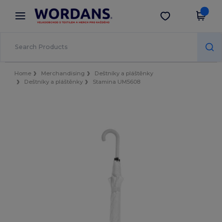
×
Aplikace Wordans
Stáhnout app
Lepší ceny v aplikaci!
Home
Merchandising
Deštníky a pláštěnky
Deštníky a pláštěnky
Stamina UM5608