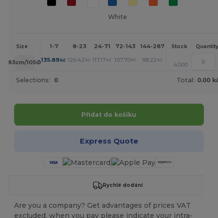
White
1-7
8-23
24-71
72-143
144-287
288 +
More
Size
Stock
Quantit
+
135.89
126.42
117.17
107.70
98.22
93.60
kč
kč
kč
kč
kč
kč
83cm/105Ø
4000
Selections:
0
Total:
0.00 k
Přidat do košíku
Express Quote
Rychlé dodání
Are you a company? Get advantages of prices VAT
excluded, when you pay please indicate your intra-