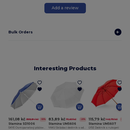
Add a review
Bulk Orders
Interesting Products
161,08 kč
83,89 kč
115,79 kč
359,84 kč
111,63 kč
140,75 kč
-55%
-25%
-18%
Stamina SD1006
Stamina UM5606
Stamina UM5607
SKYE Osmipanelový plážový slunečník z nylonu s vnitřní UV ochranou a lemováním v chlopních
YAKU Skládací deštník s odpovídajícím pouzdrem
LYSE Deštník s rukojetí