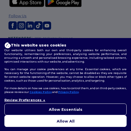
Follow Us
2026. All Rights Reserved
Terms & Conditions
|
Customization Policy
|
Privacy Policy
|
Cookies
This website uses cookies
Policy
|
Site Map
Our website utilises both our own and third-party cookies for enhancing overall
functionality, remembering your preferences, analysing website performance, and
ensuring a smooth and personalised browsing experience, including tailored content,
optimised interactions with our website, and advertising.
You can manage your cookie preferences at any time. Essential cookies, which are
necessary for the functioning of the website, cannot be disabled as they are requisite
for correct website operation. However, you may choose to allow or block other types of
cookies, such as those used for personalisation, analytics, and targeting.
For more details on how we use cookies, how to control them, and on third-party cookies,
please review our
Cookies Policy
and
Privacy Policy
.
Review Preferences
👋
Ahoj
Pokud máte jakékoli dotazy
Allow Essentials
nebo obavy, můžete nás
kdykoli kontaktovat. Náš
Allow All
chatbot je tu, aby vám pomohl.