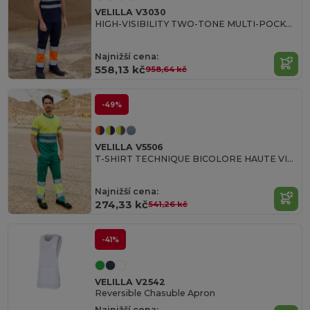
VELILLA V3030
HIGH-VISIBILITY TWO-TONE MULTI-POCKET PANTS
Najnižší cena:
558,13 kč
958,64 kč
-49%
VELILLA V5506
T-SHIRT TECHNIQUE BICOLORE HAUTE VISIBILITÉ
Najnižší cena:
274,33 kč
541,26 kč
-41%
VELILLA V2542
Reversible Chasuble Apron
Najnižší cena: