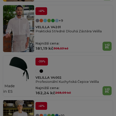
-41%
+9
VELILLA V4201
Praktická Středně Dlouhá Zástěra Velilla
Made
Najnižší cena:
in
ES
181,19 kč
308,53 kč
-39%
VELILLA V4002
Profesionální Kuchyňská Čepice Velilla
Made
Najnižší cena:
in
ES
162,24 kč
268,09 kč
-41%
+10