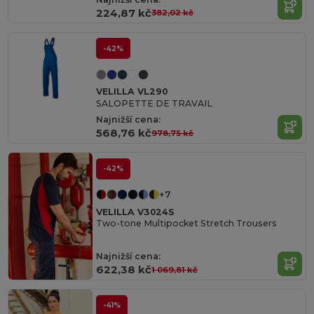
224,87 kč
382,02 kč
-42%
VELILLA VL290
SALOPETTE DE TRAVAIL
Najnižší cena:
568,76 kč
978,75 kč
-42%
+7
VELILLA V3024S
Two-tone Multipocket Stretch Trousers
Najnižší cena:
622,38 kč
1 069,81 kč
-41%