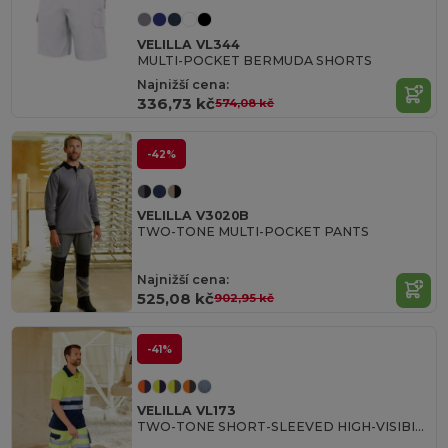
VELILLA VL344
MULTI-POCKET BERMUDA SHORTS
Najnižší cena:
336,73 kč
574,08 kč
-42%
VELILLA V3020B
TWO-TONE MULTI-POCKET PANTS
Najnižší cena:
525,08 kč
902,95 kč
-41%
VELILLA VL173
TWO-TONE SHORT-SLEEVED HIGH-VISIBILITY POLO SHIRT