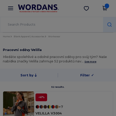
×
Aplikace Wordans
Stáhnout app
Lepší ceny v aplikaci!
Home
Blank Apparel | Accessories
Workwear
Pracovní oděvy Velilla
Hledáte spolehlivé a odolné pracovní oděvy pro svůj tým? Naše
nabídka značky Velilla zahrnuje 52 produktů nav…
See more
Sort by
Filter
✓
52 results.
-41%
+7
VELILLA V3004