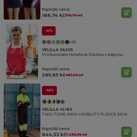
Najnižší cena:
186,74 kč
318,70 kč
-41%
+10
VELILLA V4203
Profesionální Hotelová Zástěra s Kapsou
Najnižší cena:
285,65 kč
485,56 kč
-48%
VELILLA VL183
TWO-TONE HIGH-VISIBILITY FLEECE JACKET
Made
Najnižší cena:
in
ES
644,33 kč
1 236,90 kč