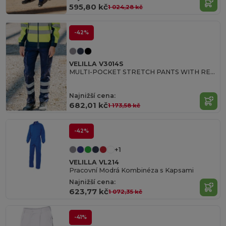
595,80 kč
1 024,28 kč
-42%
VELILLA V3014S
MULTI-POCKET STRETCH PANTS WITH REFLECTIVE STRIPES
Najnižší cena:
682,01 kč
1 173,58 kč
-42%
+1
VELILLA VL214
Pracovní Modrá Kombinéza s Kapsami
Najnižší cena:
623,77 kč
1 072,35 kč
-41%