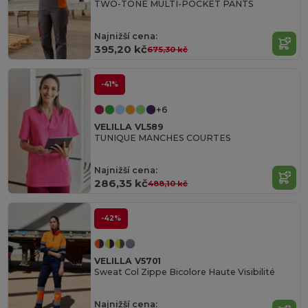
TWO-TONE MULTI-POCKET PANTS
Najnižší cena:
395,20 kč
675,30 kč
-41%
+6
VELILLA VL589
TUNIQUE MANCHES COURTES
Najnižší cena:
286,35 kč
488,10 kč
-42%
VELILLA V5701
Sweat Col Zippe Bicolore Haute Visibilité
Najnižší cena: