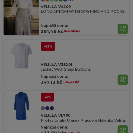
VELILLA V4209
LONG APRON WITH OPENING AND POCKETS
Najnižší cena:
361,46 kč
617,06 kč
-42%
VELILLA V35201
Jacket With Snap Buttons
Najnižší cena:
347,13 kč
594,41 kč
-41%
VELILLA VL700
Profesionální Unisex Pracovní Halenka Velilla
Najnižší cena:
433,79 kč
741,17 kč