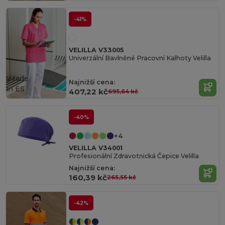
-41%
VELILLA V33005
Univerzální Bavlněné Pracovní Kalhoty Velilla
Made
Najnižší cena:
in
ES
407,22 kč
695,64 kč
-40%
+4
VELILLA V34001
Profesionální Zdravotnická Čepice Velilla
Najnižší cena:
160,39 kč
265,55 kč
-42%