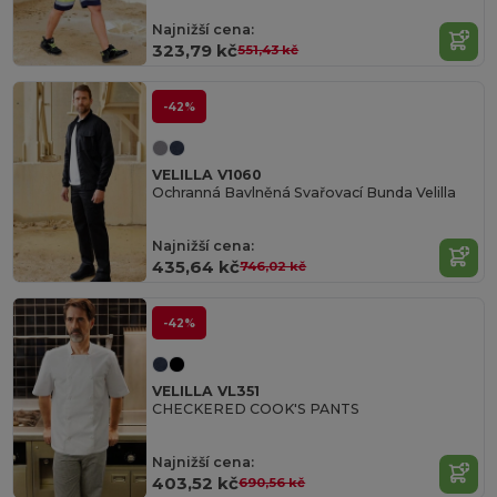
Najnižší cena:
323,79 kč
551,43 kč
-42%
VELILLA V1060
Ochranná Bavlněná Svařovací Bunda Velilla
Najnižší cena:
435,64 kč
746,02 kč
-42%
VELILLA VL351
CHECKERED COOK'S PANTS
Najnižší cena:
403,52 kč
690,56 kč