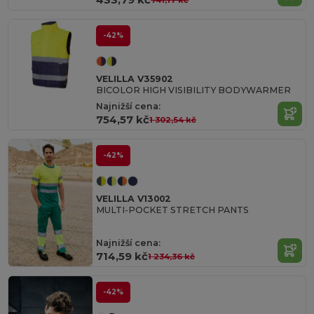
-42%
VELILLA V35902
BICOLOR HIGH VISIBILITY BODYWARMER
Najnižší cena:
754,57 kč
1 302,54 kč
-42%
VELILLA V13002
MULTI-POCKET STRETCH PANTS
Najnižší cena:
714,59 kč
1 234,36 kč
-42%