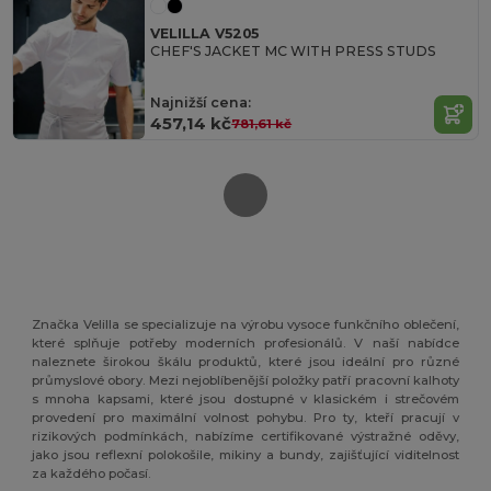
VELILLA V5205
CHEF'S JACKET MC WITH PRESS STUDS
Najnižší cena:
457,14 kč
781,61 kč
Značka Velilla se specializuje na výrobu vysoce funkčního oblečení,
které splňuje potřeby moderních profesionálů. V naší nabídce
naleznete širokou škálu produktů, které jsou ideální pro různé
průmyslové obory. Mezi nejoblíbenější položky patří pracovní kalhoty
s mnoha kapsami, které jsou dostupné v klasickém i strečovém
provedení pro maximální volnost pohybu. Pro ty, kteří pracují v
rizikových podmínkách, nabízíme certifikované výstražné oděvy,
jako jsou reflexní polokošile, mikiny a bundy, zajišťující viditelnost
za každého počasí.