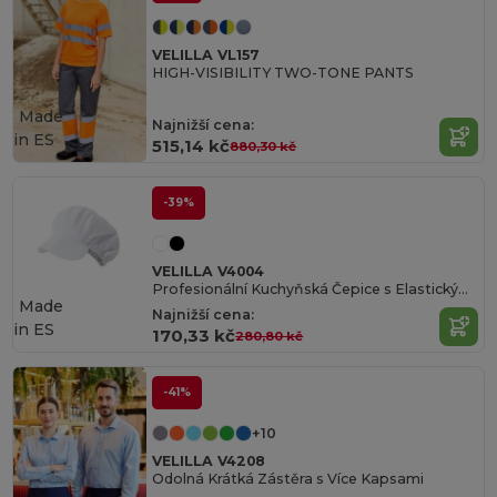
VELILLA VL157
HIGH-VISIBILITY TWO-TONE PANTS
Made
Najnižší cena:
in
ES
515,14 kč
880,30 kč
-39%
VELILLA V4004
Profesionální Kuchyňská Čepice s Elastickým Páskem
Made
Najnižší cena:
in
ES
170,33 kč
280,80 kč
-41%
+10
VELILLA V4208
Odolná Krátká Zástěra s Více Kapsami