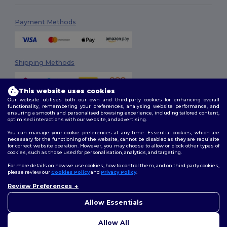
Payment Methods
Shipping Methods
This website uses cookies
Our website utilises both our own and third-party cookies for enhancing overall
functionality, remembering your preferences, analysing website performance, and
ensuring a smooth and personalised browsing experience, including tailored content,
optimised interactions with our website, and advertising.
You can manage your cookie preferences at any time. Essential cookies, which are
Follow Us
necessary for the functioning of the website, cannot be disabled as they are requisite
for correct website operation. However, you may choose to allow or block other types of
cookies, such as those used for personalisation, analytics, and targeting.
For more details on how we use cookies, how to control them, and on third-party cookies,
please review our
Cookies Policy
and
Privacy Policy
.
2026. All Rights Reserved
Review Preferences
Terms & Conditions
|
Customization Policy
|
Privacy Policy
|
Cookies
👋
Ahoj
Policy
|
Site Map
Pokud máte jakékoli dotazy
Allow Essentials
nebo obavy, můžete nás
kdykoli kontaktovat. Náš
Allow All
chatbot je tu, aby vám pomohl.