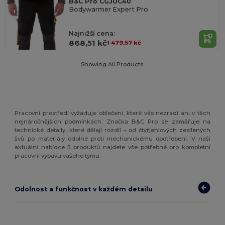
B&C Pro CGJUC40
Bodywarmer Expert Pro
Najnižší cena:
868,51 kč
1 479,57 kč
Showing All Products.
Pracovní prostředí vyžaduje oblečení, které vás nezradí ani v těch
nejnáročnějších podmínkách. Značka B&C Pro se zaměřuje na
technické detaily, které dělají rozdíl – od čtyřjehlových zesílených
švů po materiály odolné proti mechanickému opotřebení. V naší
aktuální nabídce 5 produktů najdete vše potřebné pro kompletní
pracovní výbavu vašeho týmu.
Odolnost a funkčnost v každém detailu