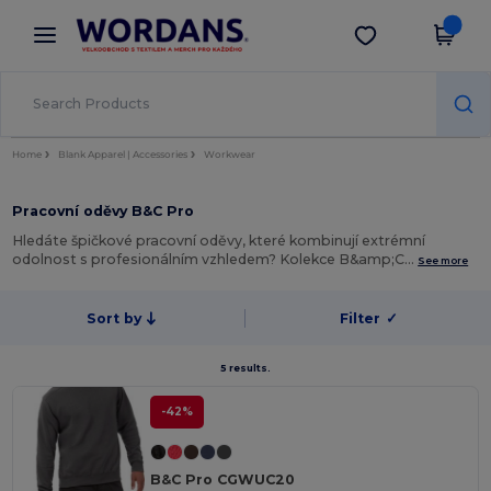
×
Aplikace Wordans
Stáhnout app
Lepší ceny v aplikaci!
Home
Blank Apparel | Accessories
Workwear
Pracovní oděvy B&C Pro
Hledáte špičkové pracovní oděvy, které kombinují extrémní
odolnost s profesionálním vzhledem? Kolekce B&amp;C…
See more
Sort by
Filter
✓
5 results.
-42%
B&C Pro CGWUC20