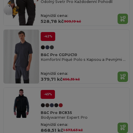
Odolný Svetr Pro Každodenní Pohodlí
Najnižší cena:
528,78 kč
909,19 kč
-42%
B&C Pro CGPUC10
Komfortní Piqué Polo s Kapsou a Pevnými Švy
Najnižší cena:
379,71 kč
656,35 kč
-45%
B&C Pro BC835
Bodywarmer Expert Pro
Najnižší cena:
868,51 kč
1 573,63 kč