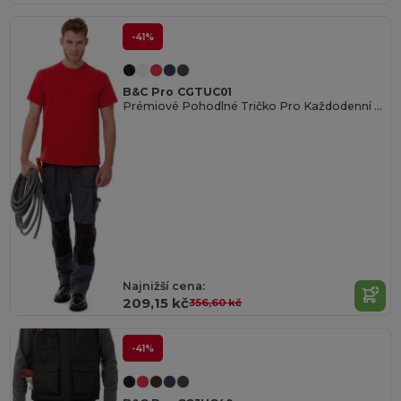
-41%
B&C Pro CGTUC01
Prémiové Pohodlné Tričko Pro Každodenní Nošení
Najnižší cena:
209,15 kč
356,60 kč
-41%