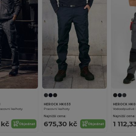
1
HEROCK HK033
HEROCK HK0
acovní kalhoty
Pracovní kalhoty
Vodoodpudivé 
Najnižší cena:
Najnižší cena:
 kč
675,30 kč
1 112,3
Objednat
Objednat