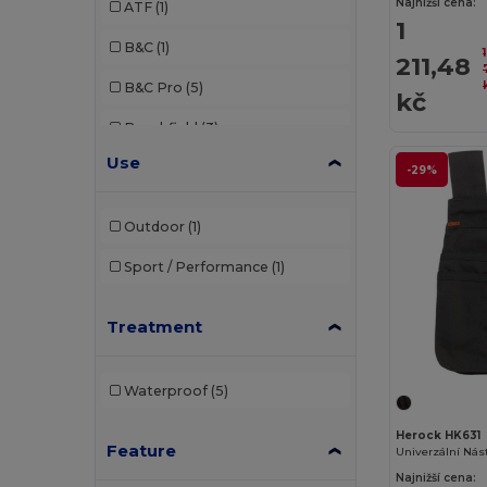
Najnižší cena:
ATF
(1)
1
B&C
(1)
1
211,48
B&C Pro
(5)
kč
Beechfield
(3)
Use
Brook Taverner
(17)
-29%
Build Your Brand
(1)
Outdoor
(1)
Carhartt
(1)
Sport / Performance
(1)
Caterpillar
(1)
Treatment
Cherokee
(1)
Clubclass
(20)
Waterproof
(5)
Crocs
(2)
Herock HK631
Feature
Dickies
(1)
Najnižší cena: