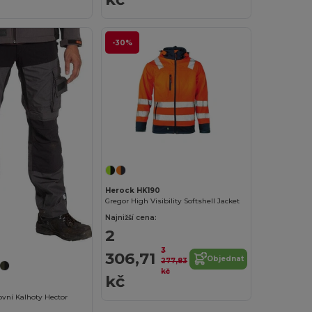
-30%
Herock HK190
Gregor High Visibility Softshell Jacket
Najnižší cena:
2
3
306,71
Objednat
277,83
kč
kč
covní Kalhoty Hector