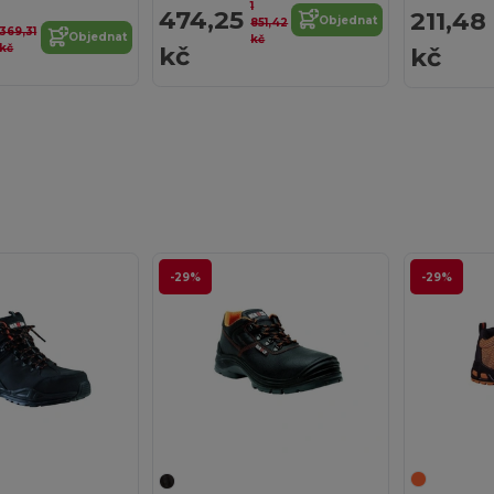
1
474,25
211,48
Objednat
851,42
369,31
Objednat
kč
kč
kč
kč
-29%
-29%
Máte
245Kč slevu!
Chcete získat slevu? Řekněte nám, pro
koho nakupujete?