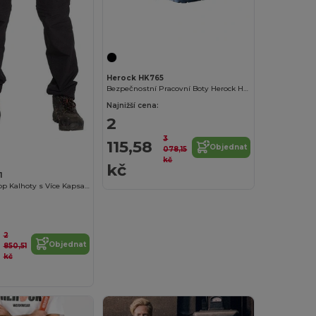
Herock HK765
Bezpečnostní Pracovní Boty Herock HK765
Najnižší cena:
2
3
115,58
Objednat
078,15
kč
kč
1
Funkční Ripstop Kalhoty s Více Kapsami
2
Objednat
850,51
kč