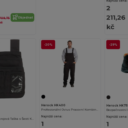
Najnižší cena:
2
211,26
Objednat
709,75
kč
kč
-20%
-29%
Herock HK400
Herock HK711
Profesionální Ovius Pracovní Kombinéza
Bezpečnostní 
Najnižší cena:
Najnižší cena:
Univerzální Nástrojová Taška s Šesti Kapsami
1
1