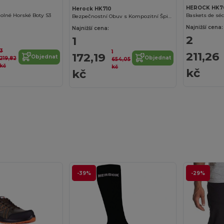
HEROCK HK7
Herock HK710
olné Horské Boty S3
Baskets de séc
Bezpečnostní Obuv s Kompozitní Špičkou a PU Přední Částí
Osobní
Najnižší cena:
Najnižší cena:
2
1
3
1
211,26
172,19
Firemní
Objednat
Objednat
219,82
654,05
kč
kč
kč
kč
Ne, děkuji
-39%
-29%