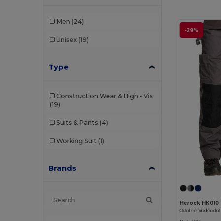
Men
(24)
-29%
Unisex
(19)
Type
Construction Wear & High - Vis
(19)
Suits & Pants
(4)
Working Suit
(1)
Brands
Herock HK010