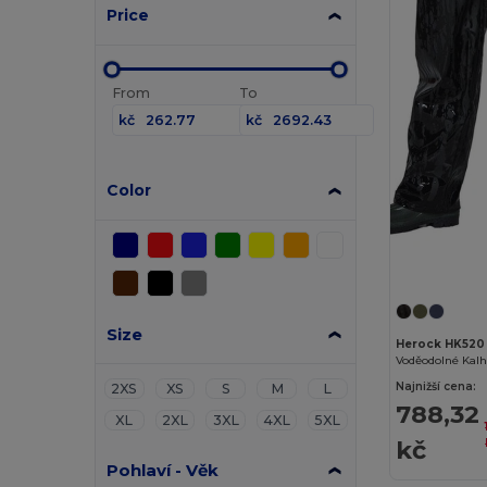
Price
From
To
kč
kč
Color
Size
Herock HK520
Voděodolné Kalh
Najnižší cena:
2XS
XS
S
M
L
788,32
XL
2XL
3XL
4XL
5XL
kč
Pohlaví - Věk