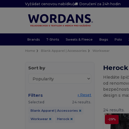
Vyžádat cenovou nabídku
|
Doručení za 24h hodin
Brands
T-Shirts
Sweats & Fleece
Bags
Polo
Home
Blank Apparel | Accessories
Workwear
Herock 
Sort by
Hledáte špi
od renomova
bezpečnostn
Filters
design s ma
« Reset
Selected
24 results.
24 results.
Blank Apparel | Accessories
Workwear
Herock
-29%