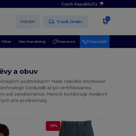
Czech Republic
/
Cs
Hledat
Track Order
Other
Merchandising
Clearance
Přizpůsobit!
ěvy a obuv
náročnějších podmínkách? Naše nabídka Workwear
echnologií Cordura® až po certifikovanou
í pro své zaměstnance, Herock kombinuje moderní
ných pro profesionály.
-29%