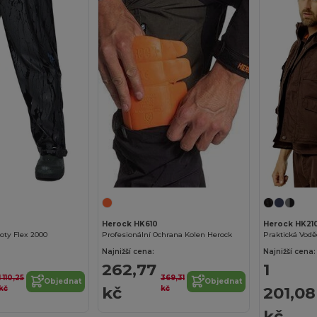
Herock HK610
Herock HK21
oty Flex 2000
Profesionální Ochrana Kolen Herock
Najnižší cena:
Najnižší cena:
262,77
1
1 110,25
369,31
Objednat
Objednat
kč
201,08
kč
kč
kč