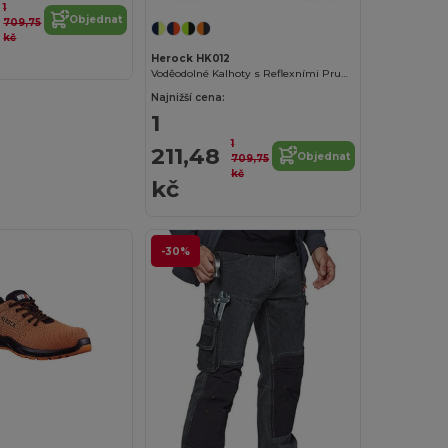
1
Objednat
709,75
kč
Herock HK012
Voděodolné Kalhoty s Reflexními Pruhy a Kapsami
Najnižší cena:
1
1
211,48
Objednat
709,75
kč
kč
-30%