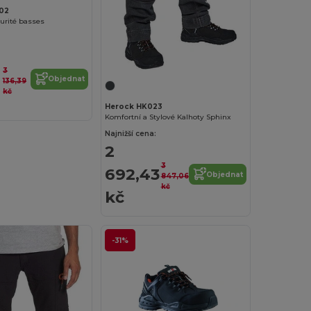
02
urité basses
3
Objednat
136,39
kč
Herock HK023
Komfortní a Stylové Kalhoty Sphinx
Najnižší cena:
2
3
692,43
Objednat
847,06
kč
kč
-31%