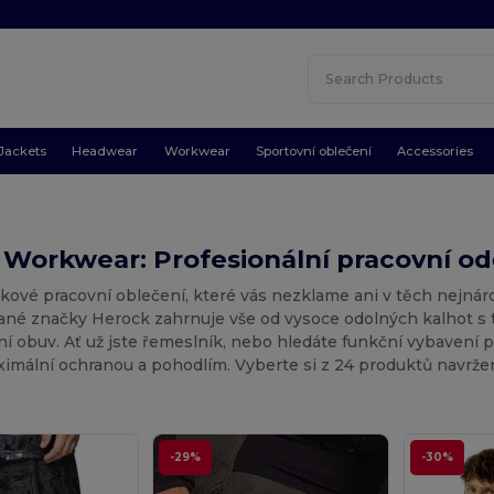
Jackets
Headwear
Workwear
Sportovní oblečení
Accessories
Workwear: Profesionální pracovní od
čkové pracovní oblečení, které vás nezklame ani v těch nej
né značky Herock zahrnuje vše od vysoce odolných kalhot s t
í obuv. Ať už jste řemeslník, nebo hledáte funkční vybaven
ximální ochranou a pohodlím. Vyberte si z 24 produktů navrže
-29%
-30%