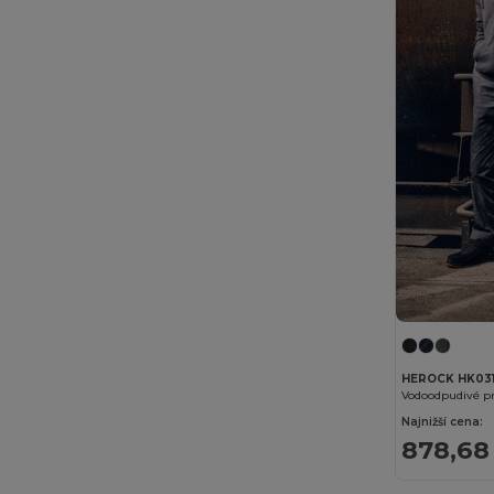
HEROCK HK03
Vodoodpudivé pr
Najnižší cena:
878,68