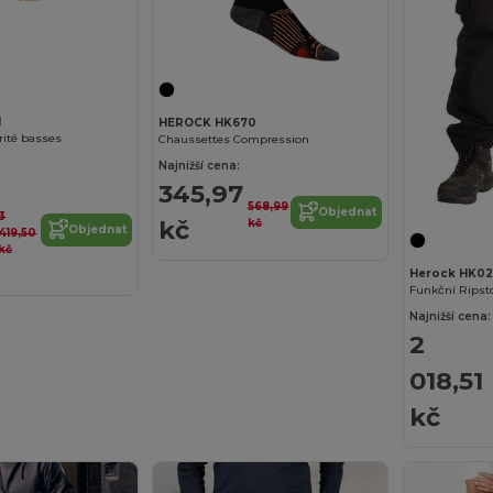
1
HEROCK HK670
rité basses
Chaussettes Compression
Najnižší cena:
345,97
568,99
Objednat
3
kč
kč
Objednat
419,50
kč
Herock HK02
Najnižší cena:
2
018,51
kč