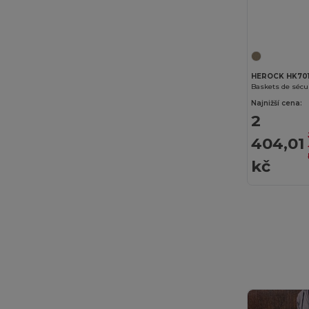
SOL'S
(11)
Spiro
(1)
Stamina
(1)
HEROCK HK70
Baskets de sécu
Tricorp
(6)
Najnižší cena:
2
U-Power
(27)
404,01
Velilla
(52)
kč
Westford mill
(2)
WK. Designed To Work
(46)
Yoko
(46)