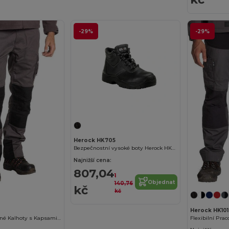
-29%
-29%
Herock HK705
Bezpečnostní vysoké boty Herock HK705
Najnižší cena:
807,04
1
Objednat
140,76
kč
kč
Herock HK101
Odolné Voděodolné Kalhoty s Kapsami a Ochrannými Prvky
Flexibilní Pra