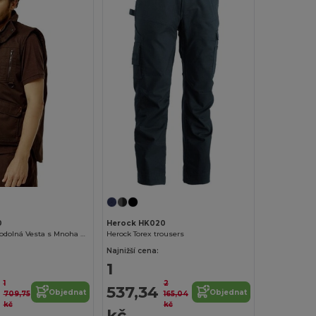
0
Herock HK020
Praktická Voděodolná Vesta s Mnoha Kapsami
Herock Torex trousers
Najnižší cena:
1
1
2
537,34
Objednat
Objednat
709,75
165,04
kč
kč
kč