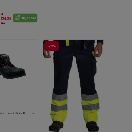
3
Objednat
136,39
kč
-29%
Kotníkové Boty Primus