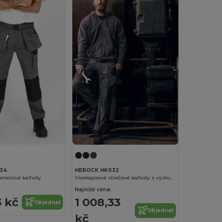
34
HEROCK HK032
strečové kalhoty
Vícekapsové strečové kalhoty s výztuhami
Najnižší cena:
3 kč
1 008,33
Objednat
Objednat
kč