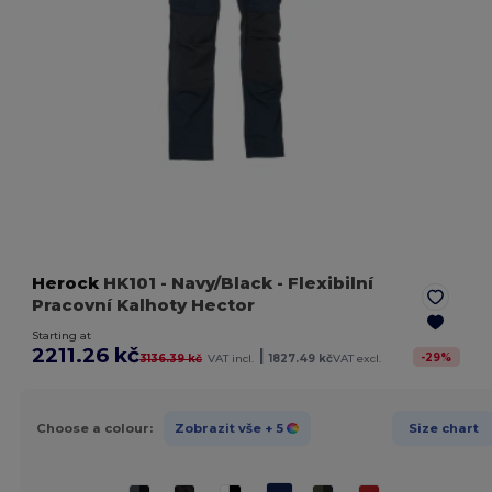
Herock
HK101
- Navy/Black
- Flexibilní
Pracovní Kalhoty Hector
Starting at
2211.26 kč
|
-
29
%
3136.39 kč
VAT incl.
1827.49 kč
VAT excl.
Choose a colour:
Zobrazit vše
+ 5
Size chart