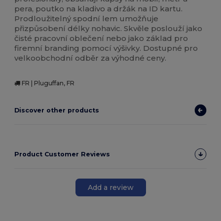
pera, poutko na kladivo a držák na ID kartu.
Prodloužitelný spodní lem umožňuje
přizpůsobení délky nohavic. Skvěle poslouží jako
čisté pracovní oblečení nebo jako základ pro
firemní branding pomocí výšivky. Dostupné pro
velkoobchodní odběr za výhodné ceny.
FR | Pluguffan, FR
Discover other products
Product Customer Reviews
Add a review