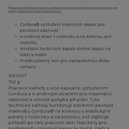
Please note that due to screen calibration, the colour of the product image may not
exactly match the actual product colour.
Cordura® vyztužení kolenních kapes pro
extrémní odolnost
4-směrný streč v rozkroku a na kolenou pro
mobilitu
Množství funkčních kapes včetně kapsy na
metr a mobil
Prodloužitelný lem pro nastavitelnou délku
nohavic
WEIGHT
742 g.
Pracovní kalhoty s více kapsami, vyztužením
Cordura a 4-směrným strečem pro maximální
odolnost a volnost pohybu při práci. Tyto
technické kalhoty kombinují extrémní pevnost
materiálu Cordura® na kolenou s elastickými
panely v rozkroku a na kolenou, což zajišťuje
pohodlí po celý pracovní den. Navrženy pro
profesionály, obsahují kapsy na mobil, metr a