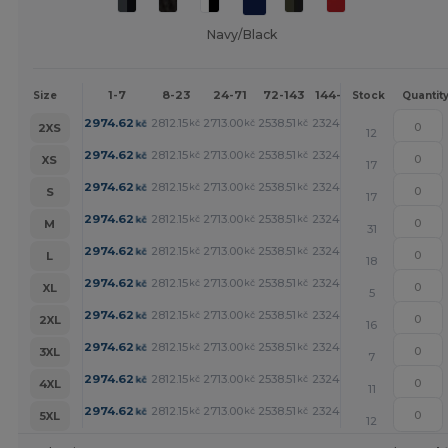
Navy/Black
1-7
8-23
24-71
72-143
144-287
288 +
Mo
Size
Stock
Quantit
2974.62
2812.15
2713.00
2538.51
2324.27
2211.26
kč
kč
kč
kč
kč
kč
2XS
12
2974.62
2812.15
2713.00
2538.51
2324.27
2211.26
kč
kč
kč
kč
kč
kč
XS
17
2974.62
2812.15
2713.00
2538.51
2324.27
2211.26
kč
kč
kč
kč
kč
kč
S
17
2974.62
2812.15
2713.00
2538.51
2324.27
2211.26
kč
kč
kč
kč
kč
kč
M
31
2974.62
2812.15
2713.00
2538.51
2324.27
2211.26
kč
kč
kč
kč
kč
kč
L
18
2974.62
2812.15
2713.00
2538.51
2324.27
2211.26
kč
kč
kč
kč
kč
kč
XL
5
2974.62
2812.15
2713.00
2538.51
2324.27
2211.26
kč
kč
kč
kč
kč
kč
2XL
16
2974.62
2812.15
2713.00
2538.51
2324.27
2211.26
kč
kč
kč
kč
kč
kč
3XL
7
2974.62
2812.15
2713.00
2538.51
2324.27
2211.26
kč
kč
kč
kč
kč
kč
4XL
11
2974.62
2812.15
2713.00
2538.51
2324.27
2211.26
kč
kč
kč
kč
kč
kč
5XL
12