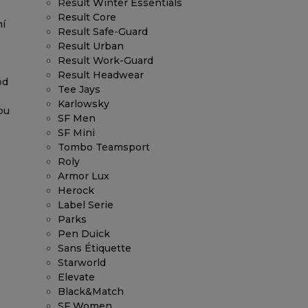
Result Winter Essentials
Result Core
ní
Result Safe-Guard
Result Urban
Result Work-Guard
Result Headwear
od
Tee Jays
Karlowsky
bu
SF Men
SF Mini
Tombo Teamsport
Roly
o
Armor Lux
Herock
Label Serie
Parks
Pen Duick
Sans Étiquette
Starworld
Elevate
Black&Match
SF Women