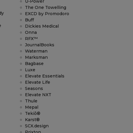
U-Power
The One Towelling
dy
EXCD by Promodoro
Buff
e
Dickies Medical
Onna
RFX™
JournalBooks
Waterman
Marksman
Bagbase
Luxe
Elevate Essentials
Elevate Life
Seasons
Elevate NXT
Thule
Mepal
Tekiō®
Karst®
SCX.design
Prixton