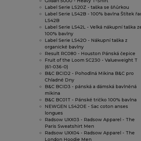
Gildan 5000 - Heavy T-Shirt
Label Serie LS20Z - taška se šňůrkou
Label Serie LS42B - 100% bavlna Štítek řa
LS42B
Label Serie LS42L - Velká nákupní taška z
100% bavlny
Label Serie LS42O - Nákupní taška z
organické bavlny
Result RC080 - Houston Pánská čepice
Fruit of the Loom SC230 - Valueweight T
(61-036-0)
B&C BCID2 - Pohodlná Mikina B&C pro
Chladné Dny
B&C BCID3 - pánská a dámská bavlněná
mikina
B&C BC01T - Pánské tričko 100% bavlna
NEWGEN LS42OE - Sac coton anses
longues
Radsow UXX03 - Radsow Apparel - The
Paris Sweatshirt Men
Radsow UXX04 - Radsow Apparel - The
London Hoodie Men