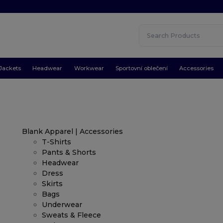
Jackets
Headwear
Workwear
Sportovní oblečení
Accessories
Blank Apparel | Accessories
T-Shirts
Pants & Shorts
Headwear
Dress
Skirts
Bags
Underwear
Sweats & Fleece