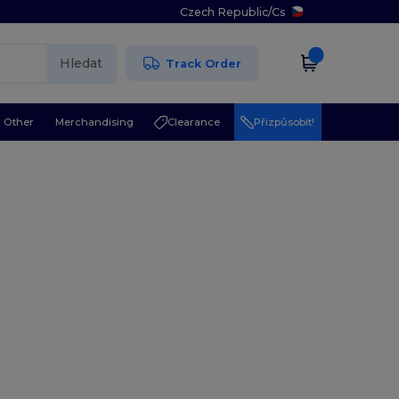
Czech Republic
/
Cs
Hledat
Track Order
Other
Merchandising
Clearance
Přizpůsobit!