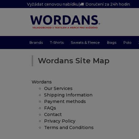
Vyžádat cenovou nabídku
|
Doručení za 24h hodin
Brands
T-Shirts
Sweats & Fleece
Bags
Polo
Wordans Site Map
Wordans
Our Services
Shipping Information
Payment methods
FAQs
Contact
Privacy Policy
Terms and Conditions