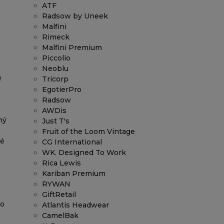
ATF
Radsow by Uneek
Malfini
Rimeck
Malfini Premium
Piccolio
Neoblu
é
Tricorp
EgotierPro
Radsow
AWDis
ný
Just T's
Fruit of the Loom Vintage
né
CG International
WK. Designed To Work
Rica Lewis
Kariban Premium
RYWAN
GiftRetail
ko
Atlantis Headwear
CamelBak