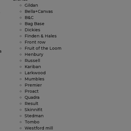
Gildan
Bella+Canvas
B&C
Bag Base
Dickies
Finden & Hales
Front row
Fruit of the Loom
a
Henbury
Russell
Kariban
Larkwood
Mumbles
Premier
Proact
Quadra
Result
Skinnifit
Stedman
Tombo
Westford mill