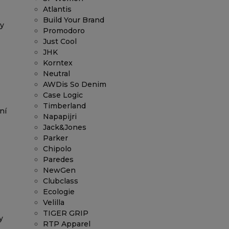
Atlantis
Build Your Brand
ky
Promodoro
Just Cool
JHK
Korntex
Neutral
AWDis So Denim
Case Logic
Timberland
ní
Napapijri
Jack&Jones
Parker
Chipolo
Paredes
NewGen
Clubclass
Ecologie
Velilla
TIGER GRIP
y
RTP Apparel