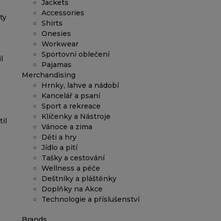
Jackets
Accessories
ty
Shirts
Onesies
Workwear
Sportovní oblečení
l
Pajamas
Merchandising
Hrnky, lahve a nádobí
Kancelář a psaní
Sport a rekreace
Klíčenky a Nástroje
il
Vánoce a zima
Děti a hry
Jídlo a pití
Tašky a cestování
Wellness a péče
Deštníky a pláštěnky
Doplňky na Akce
Technologie a příslušenství
Brands