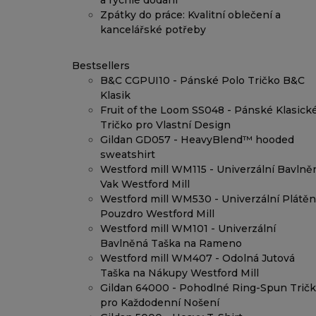
a rychlé dodání
Zpátky do práce: Kvalitní oblečení a
kancelářské potřeby
Bestsellers
B&C CGPUI10 - Pánské Polo Tričko B&C
Klasik
Fruit of the Loom SS048 - Pánské Klasick
Tričko pro Vlastní Design
Gildan GD057 - HeavyBlend™ hooded
sweatshirt
Westford mill WM115 - Univerzální Bavlně
Vak Westford Mill
Westford mill WM530 - Univerzální Plátě
Pouzdro Westford Mill
Westford mill WM101 - Univerzální
Bavlněná Taška na Rameno
Westford mill WM407 - Odolná Jutová
Taška na Nákupy Westford Mill
Gildan 64000 - Pohodlné Ring-Spun Trič
pro Každodenní Nošení