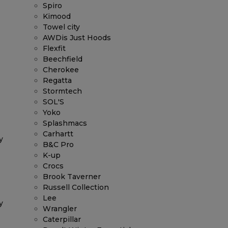
Spiro
Kimood
Towel city
AWDis Just Hoods
Flexfit
Beechfield
Cherokee
Regatta
Stormtech
SOL'S
Yoko
Splashmacs
Carhartt
y
B&C Pro
K-up
Crocs
Brook Taverner
Russell Collection
Lee
y
Wrangler
Caterpillar