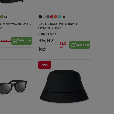
Přizpůsobte si to!
+2
+11
DAFFY Praktický Nonwoven Batoh s Šňůrkou 80g/m²
BASIE 6 panelová kšiltovka
031
GiftRetail MO8834
Najnižší cena:
č
35,82
Objednat
20,11 kč
66,10
Objednat
kč
kč
-46%
Přizpůsobte si to!
Přizpůsobte si to!