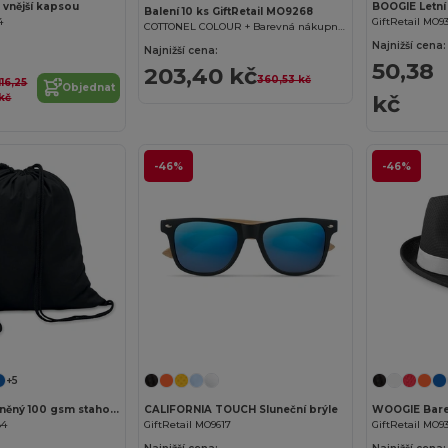
 vnější kapsou
Balení 10 ks GiftRetail MO9268
4
GiftRetail MO9
COTTONEL COLOUR + Barevná nákupní taška
Najnižší cena:
Najnižší cena:
50,38
203,40 kč
360,53 kč
116,25
Objednat
kč
kč
-46%
-46%
Přizpůsobte si to!
+5
COLORED Bavlněný 100 gsm stahovací vak
CALIFORNIA TOUCH Sluneční brýle
WOOGIE Bare
84
GiftRetail MO9617
GiftRetail MO9