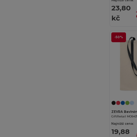
Najnižší cena:
Cherokee
(1)
23,80
Clubclass
(20)
kč
Crocs
(3)
Dickies
(4)
-50%
Dickies Medical
(2)
Ecologie
(4)
EgotierPro
(18)
Elevate
(7)
Elevate Essentials
(34)
Elevate Life
(51)
ZEVRA Bavlněn
Elevate NXT
(28)
GiftRetail MO64
Najnižší cena:
EXCD by Promodoro
(4)
19,88
Finden & Hales
(11)