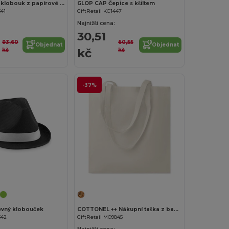
BOOGIE Letní klobouk z papírové slámy s barevnou stuhou
GLOP CAP Čepice s kšiltem
341
GiftRetail KC1447
Najnižší cena:
30,51
93,60
60,55
Objednat
Objednat
kč
kč
kč
-37%
Přizpůsobte si to!
vný klobouček
COTTONEL ++ Nákupní taška z bavlny 180g
342
GiftRetail MO9845