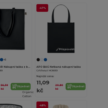
-47%
Přizpůsobte si to!
+5
ZIMDE COLOUR Nákupní taška z bio bavlny
APO BAG Netkaná nákupní taška
189
GiftRetail MO8959
Najnižší cena:
11,09
56,39
20,80
Objednat
Objednat
kč
kč
kč
Organic
Cotton
-48%