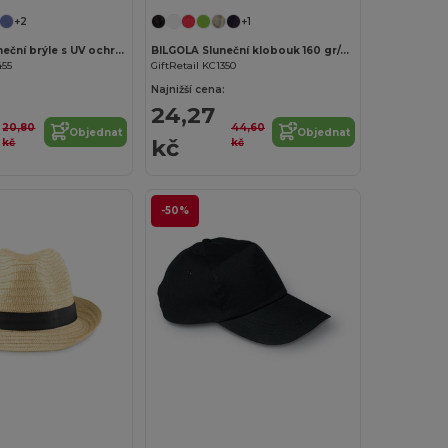
+2
+1
AMERICA Sluneční brýle s UV ochranou
BILGOLA Sluneční klobouk 160 gr/m²
455
GiftRetail KC1350
Najnižší cena:
24,27
20,80
44,60
Objednat
Objednat
kč
kč
kč
-50%
Přizpůsobte si to!
Přizpůsobte si to!