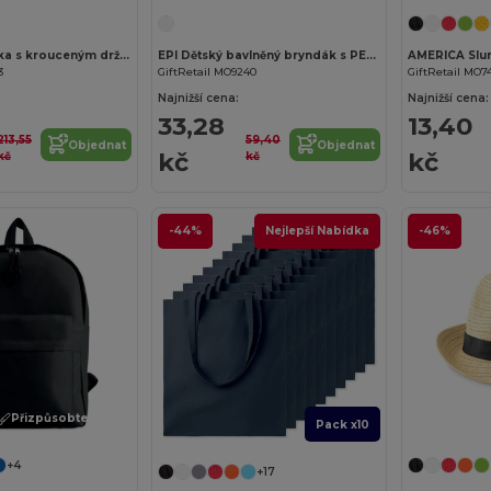
MENORCA Taška s krouceným držadlem
EPI Dětský bavlněný bryndák s PEVA podšívkou
3
GiftRetail MO9240
GiftRetail MO7
Najnižší cena:
Najnižší cena:
33,28
13,40
213,55
59,40
Objednat
Objednat
kč
kč
kč
kč
-44%
Nejlepší Nabídka
-46%
Přizpůsobte si to!
Pack x10
+4
+17