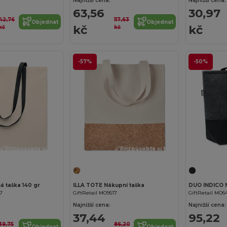
Najnižší cena:
Najnižší cena:
63,56
30,97
42,76
117,63
Objednat
Objednat
kč
kč
kč
kč
-57%
-50%
Přizpůsobte si to!
Přizpůsobte si to!
á taška 140 gr
ILLA TOTE Nákupní taška
37
GiftRetail MO9517
GiftRetail MO6
Najnižší cena:
Najnižší cena:
37,44
95,22
39,75
86,20
Objednat
Objednat