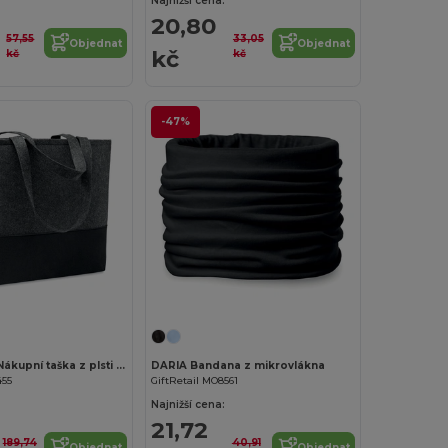
Najnižší cena:
20,80
57,55
33,05
Objednat
Objednat
kč
kč
kč
-47%
Přizpůsobte si to!
Přizpůsobte si to!
DUO INDICO Nákupní taška z plsti RPET
DARIA Bandana z mikrovlákna
455
GiftRetail MO8561
Najnižší cena:
21,72
189,74
40,91
Objednat
Objednat