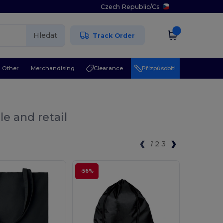
Czech Republic
/
Cs
Hledat
Track Order
Other
Merchandising
Clearance
Přizpůsobit!
e and retail
1
2
3
-56%