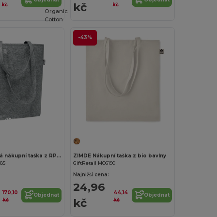
kč
kč
kč
Organic
Cotton
-43%
Přizpůsobte si to!
TASLO Plstěná nákupní taška z RPET
ZIMDE Nákupní taška z bio bavlny
185
GiftRetail MO6190
Najnižší cena:
24,96
170,10
44,14
Objednat
Objednat
kč
kč
kč