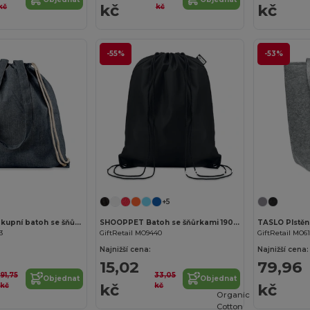
kč
kč
kč
kč
-55%
-53%
Přizpůsobte si to!
+5
MOIRA DUO Nákupní batoh se šňůrkami
SHOOPPET Batoh se šňůrkami 190T RPET
3
GiftRetail MO9440
GiftRetail MO6
Najnižší cena:
Najnižší cena:
15,02
79,96
91,75
33,05
Objednat
Objednat
kč
kč
kč
kč
Organic
Cotton