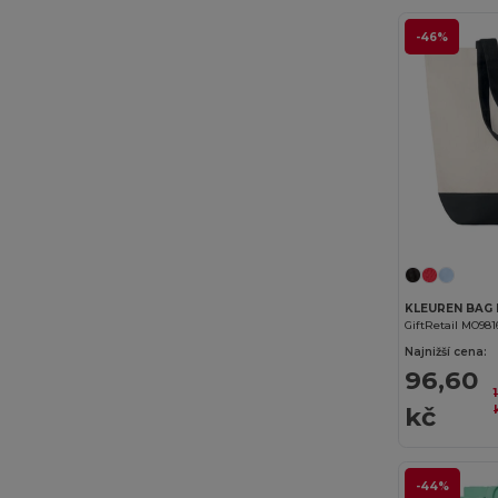
JSP
(18)
-46%
Just Cool
(30)
Just T's
(3)
K-up
(177)
Kariban
(375)
Kariban Premium
(53)
Karlowsky
(27)
Kimood
(247)
GiftRetail MO981
Najnižší cena:
Korntex
(27)
96,60
Label Serie
(11)
kč
Larkwood
(21)
Lee
(5)
-44%