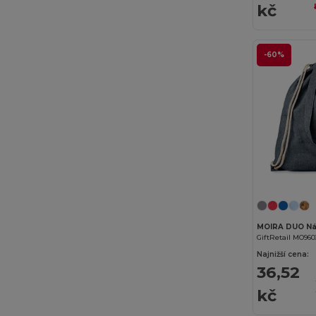
kč
Flexfit
(28)
Front row
(18)
-60%
Fruit of the Loom
(162)
Fruit of the Loom Vintage
(4)
GiftRetail
(133)
Gildan
(82)
Henbury
(35)
Herock
(60)
Herschel
(2)
GiftRetail MO960
Najnižší cena:
iDeal Basic Brand
(29)
36,52
Jack&Jones
(6)
kč
JHK
(75)