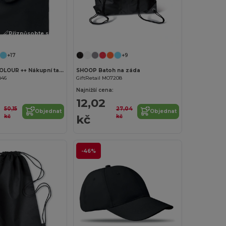
Přizpůsobte si to!
Přizpůsobte si to!
+17
+9
COTTONEL COLOUR ++ Nákupní taška z bavlny 180g
SHOOP Batoh na záda
846
GiftRetail MO7208
Najnižší cena:
12,02
50,15
27,04
Objednat
Objednat
kč
kč
kč
-46%