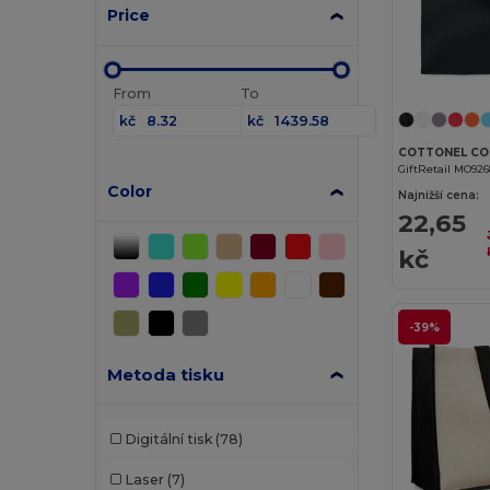
Price
From
To
kč
kč
GiftRetail MO92
Color
Najnižší cena:
22,65
kč
-39%
Metoda tisku
Digitální tisk
(78)
Laser
(7)