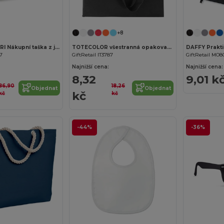
Přizpůsobte si to!
+8
CAMPO DE FIORI Nákupní taška z juty
TOTECOLOR všestranná opakovaně použitelná nákupní a plážová taška
67
GiftRetail IT3787
GiftRetail MO8
Najnižší cena:
Najnižší cena:
8,32
9,01 k
86,90
18,26
Objednat
Objednat
kč
kč
kč
-44%
-36%