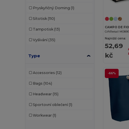
Pryskyřičný Doming
(1)
Sítotisk
(110)
Tampotisk
(13)
GiftRetail MO89
Najnižší cena:
Vyšívání
(35)
52,69
kč
Type
Accessories
(12)
-66%
Bags
(104)
Headwear
(15)
Sportovní oblečení
(1)
Workwear
(1)