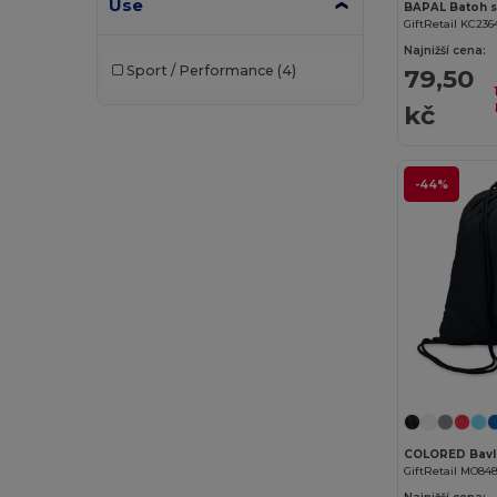
Use
Bag Base
(91)
BAPAL Batoh s
GiftRetail KC236
Bagbase
(42)
Najnižší cena:
Sport / Performance
(4)
79,50
Beechfield
(221)
kč
Bella+Canvas
(19)
Black&Match
(17)
-44%
Brook Taverner
(42)
Buff
(2)
Build Your Brand
(82)
Carhartt
(12)
Case Logic
(8)
Caterpillar
(2)
CG International
(3)
GiftRetail MO84