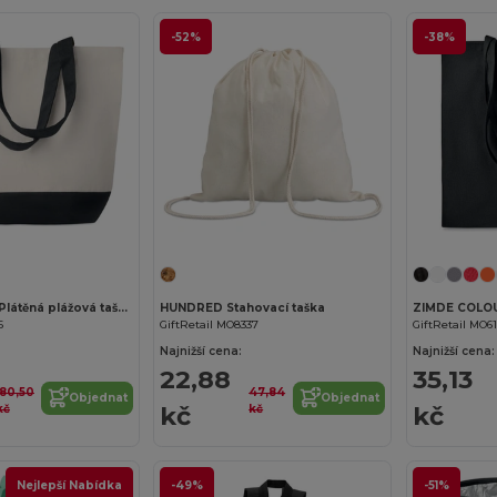
-52%
-38%
KLEUREN BAG Plátěná plážová taška
HUNDRED Stahovací taška
6
GiftRetail MO8337
GiftRetail MO6
Najnižší cena:
Najnižší cena:
22,88
35,13
180,50
47,84
Objednat
Objednat
kč
kč
kč
kč
Nejlepší Nabídka
-49%
-51%