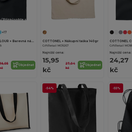
Přizpůsobte si to!
Přizpůsobte si to!
+17
COTTONEL COLOUR + Barevná nákupní taška
COTTONEL + Nákupní taška 140gr
68
GiftRetail MO9267
GiftRetail MO9
Najnižší cena:
Najnižší cena:
15,95
24,27
36,05
27,04
Objednat
Objednat
kč
kč
kč
kč
-54%
-55%