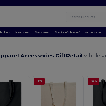
Jackets
Headwear
Workwear
Sportovní oblečení
Accessories
pparel Accessories GiftRetail
wholesal
-41%
-52%