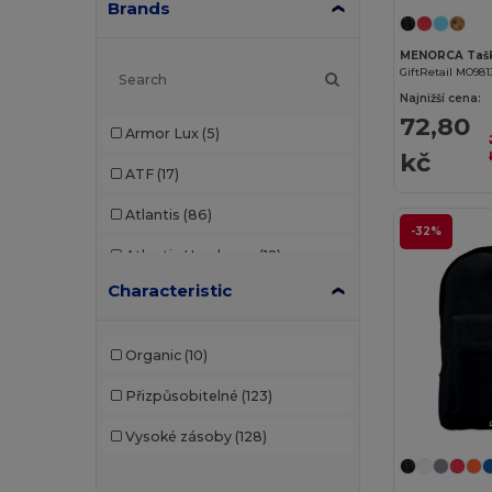
Brands
GiftRetail MO981
Najnižší cena:
72,80
Armor Lux
(5)
kč
ATF
(17)
Atlantis
(86)
-32%
Atlantis Headwear
(12)
Characteristic
AWDis
(22)
AWDis Just Hoods
(24)
Organic
(10)
AWDis So Denim
(10)
Přizpůsobitelné
(123)
B&C
(176)
Vysoké zásoby
(128)
B&C Pro
(11)