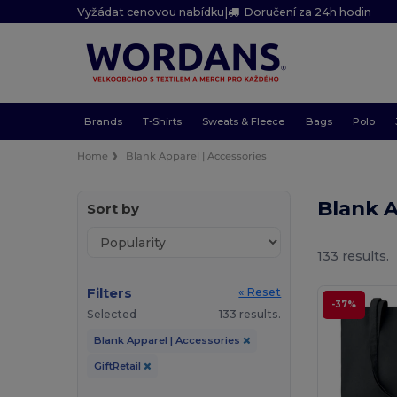
Vyžádat cenovou nabídku
|
Doručení za 24h hodin
Brands
T-Shirts
Sweats & Fleece
Bags
Polo
Home
Blank Apparel | Accessories
Blank A
Sort by
133 results.
Filters
« Reset
-37%
Selected
133 results.
Blank Apparel | Accessories
GiftRetail