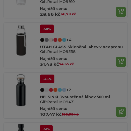
GiftRetail MO9910
Najnižší cena:
28,66 kč
66,79 kč
-58%
+4
UTAH GLASS Skleněná lahev v neoprenu
GiftRetail MO9358
Najnižší cena:
31,43 kč
74,65 kč
-46%
+2
HELSINKI Dvoustěnná láhev 500 ml
GiftRetail MO9431
Najnižší cena:
107,47 kč
198,99 kč
-51%