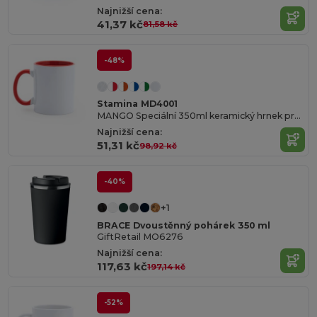
Najnižší cena:
41,37 kč
81,58 kč
-48%
Stamina MD4001
MANGO Speciální 350ml keramický hrnek pro sublimační potisk
Najnižší cena:
51,31 kč
98,92 kč
-40%
+1
BRACE Dvoustěnný pohárek 350 ml
GiftRetail MO6276
Najnižší cena:
117,63 kč
197,14 kč
-52%