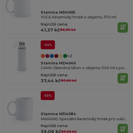
Stamina MD4005
YUCA Keramický hrnek o objemu 370 ml
Najnižší cena:
41,37 kč
86,90 kč
-54%
+2
Stamina MD4040
CAMU Skleněná láhev o objemu 500 ml s pouzdrem z neoprenu v kombinaci s barevným poutkem na přenášení
Najnižší cena:
37,44 kč
80,66 kč
-53%
Stamina MD4084
MARANG Speciální keramický hrnek pro sublimační potisk o objemu 250 ml
Najnižší cena:
39,06 kč
83,66 kč