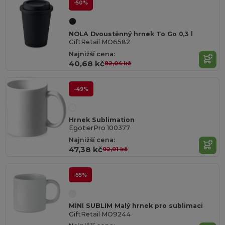
-50%
NOLA Dvoustěnný hrnek To Go 0,3 l
GiftRetail MO6582
Najnižší cena:
40,68 kč
82,04 kč
-49%
Hrnek Sublimation
EgotierPro 100377
Najnižší cena:
47,38 kč
92,91 kč
-55%
MINI SUBLIM Malý hrnek pro sublimaci
GiftRetail MO9244