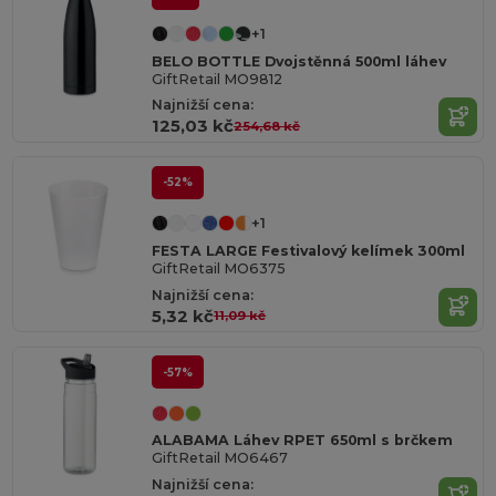
+1
BELO BOTTLE Dvojstěnná 500ml láhev
GiftRetail MO9812
Najnižší cena:
125,03 kč
254,68 kč
-52%
+1
FESTA LARGE Festivalový kelímek 300ml
GiftRetail MO6375
Najnižší cena:
5,32 kč
11,09 kč
-57%
ALABAMA Láhev RPET 650ml s brčkem
GiftRetail MO6467
Najnižší cena: