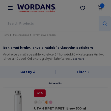
×
Aplikace Wordans
Stáhnout app
Lepší ceny v aplikaci!
Home
Merchandising
Hrnky, lahve a nádobí
Reklamní hrnky, lahve a nádobí s vlastním potiskem
Vybírejte z naší rozsáhlé kolekce 541 produktů v kategorii Hrnky,
lahve a nádobí. Od ekologických lahví z rec…
See more
Sort by
Filter
✓
541 results.
-57%
UTAH RPET RPET láhev 500ml