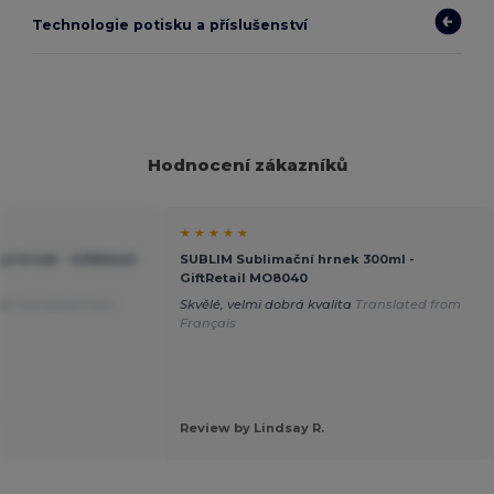
Technologie potisku a příslušenství
Hodnocení zákazníků
★ ★ ★ ★ ★
 hrnek - GiftRetail
SUBLIM Sublimační hrnek 300ml -
GiftRetail MO8040
lé
Translated from
Skvělé, velmi dobrá kvalita
Translated from
Français
.
Review by Lindsay R.