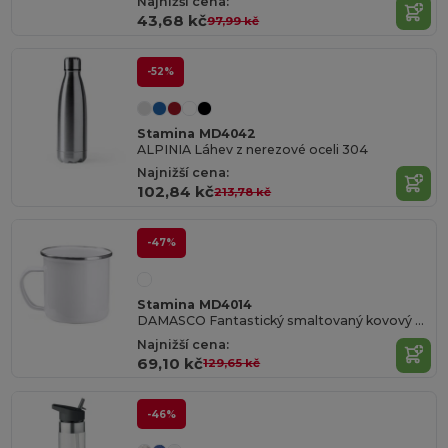
Najnižší cena:
43,68 kč
97,99 kč
-52%
Stamina MD4042
ALPINIA Láhev z nerezové oceli 304
Najnižší cena:
102,84 kč
213,78 kč
-47%
Stamina MD4014
DAMASCO Fantastický smaltovaný kovový hrnek se stříbrným okrajem o objemu 380 ml a se speciálním povrchem pro sublimační potisk
Najnižší cena:
69,10 kč
129,65 kč
-46%