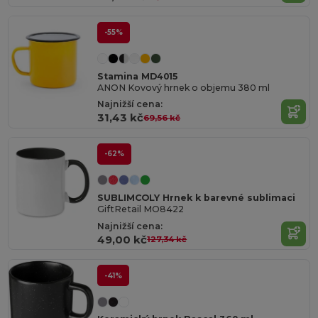
-55%
Stamina MD4015
ANON Kovový hrnek o objemu 380 ml
Najnižší cena:
31,43 kč
69,56 kč
-62%
SUBLIMCOLY Hrnek k barevné sublimaci
GiftRetail MO8422
Najnižší cena:
49,00 kč
127,34 kč
-41%