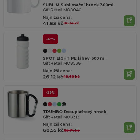
SUBLIM Sublimační hrnek 300ml
GiftRetail MO8040
Najnižší cena:
41,83 kč
96,14 kč
-47%
SPOT EIGHT PE láhev, 500 ml
GiftRetail MO9538
Najnižší cena:
26,12 kč
49,69 kč
-29%
TRUMBO Dvouplášťový hrnek
GiftRetail MO8313
Najnižší cena:
60,55 kč
85,74 kč