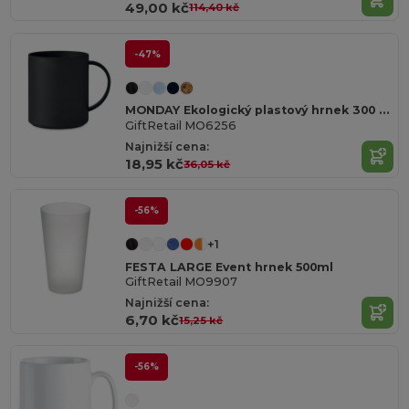
49,00 kč
114,40 kč
-47%
MONDAY Ekologický plastový hrnek 300 ml
GiftRetail MO6256
Najnižší cena:
18,95 kč
36,05 kč
-56%
+1
FESTA LARGE Event hrnek 500ml
GiftRetail MO9907
Najnižší cena:
6,70 kč
15,25 kč
-56%