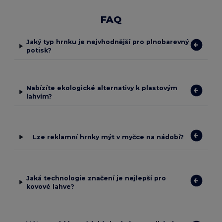
FAQ
Jaký typ hrnku je nejvhodnější pro plnobarevný
potisk?
Nabízíte ekologické alternativy k plastovým
lahvím?
Lze reklamní hrnky mýt v myčce na nádobí?
Jaká technologie značení je nejlepší pro
kovové lahve?