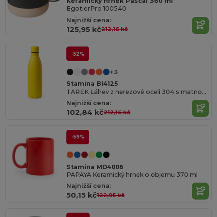
Keramický hrnek Pascal 360 ml
EgotierPro 100540
Najnižší cena:
125,95 kč
212,16 kč
-52%
+3
Stamina BI4125
TAREK Láhev z nerezové oceli 304 s matnou povrchovou úpravou
Najnižší cena:
102,84 kč
212,16 kč
-59%
Stamina MD4006
PAPAYA Keramický hrnek o objemu 370 ml
Najnižší cena:
50,15 kč
122,95 kč