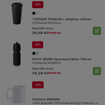
-69%
TUESDAY Pohárek s dvojitou stěnou
GiftRetail MO6244
Najnižší cena:
36,98 kč
119,95 kč
-56%
SPOT SEVEN Sportovní lahev 700 ml
GiftRetail MO8933
Najnižší cena:
36,28 kč
82,04 kč
-49%
Stamina MD4000
LIMA Speciální 350ml keramický hrnek pro sublimační potisk