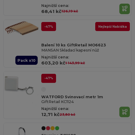
Najnižší cena:
68,41 kč
126,19 kč
-47%
Nejlepší Nabídka
Balení 10 ks GiftRetail MO6623
MANSAN Skladací kapesní nůž
Najnižší cena:
Pack x10
603,20 kč
1 143,99 kč
-47%
WATFORD Svinovací metr 1m
GiftRetail KC1124
Najnižší cena:
12,71 kč
23,80 kč