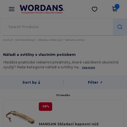
×
Aplikace Wordans
Stáhnout app
Lepší ceny v aplikaci!
Home
Merchandising
Klíčenky a Nástroje
Nářadí a svítilny
Nářadí a svítilny s vlastním potiskem
Hledáte praktické reklamní předměty, které vaši klienti skutečně
využijí? Naše kategorie nářadí a svítilny na…
See more
Sort by
Filter
✓
111 results.
-58%
MANSAN Skladací kapesní nůž