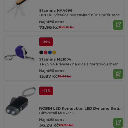
Stamina NA4096
BINTAL Víceúčelový zavírací nůž s příslušenstvím z nerezové oceli a hlavní konstrukcí z bambusu
Najnižší cena:
73,96 kč
160,16 kč
-29%
Stamina ME1004
TRESNA Přívěsek na klíče s metrovou měrnou páskou s blokovacím mechanismem a háčkem s kovovým proužkem
Najnižší cena:
13,87 kč
19,41 kč
-46%
ROBIN LED Kompaktní LED Dynamo Svítilna s Baterií
GiftRetail MO8235
Najnižší cena:
36,28 kč
67,25 kč