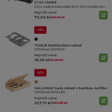
STAC 104569
Octo sada šroubováků 8v1 z RCS recyklovaného plastu a se svítilnou
Najnižší cena:
73,03 kč
414,15 kč
-46%
TOOLIE Multifunkční nářadí
GiftRetail MO9057
Najnižší cena:
18,95 kč
34,90 kč
-47%
GALLAWAY Sada nářadí v bambus. kufříku
GiftRetail MO6496
Najnižší cena:
327,71 kč
622,38 kč