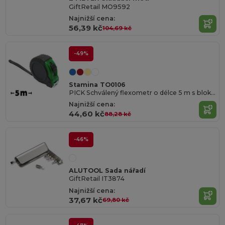
GiftRetail MO9592
Najnižší cena:
56,39 kč
104,69 kč
-49%
Stamina TO0106
PICK Schválený flexometr o délce 5 m s blokovacím mechanismem a kovovým háčkem na pásek
Najnižší cena:
44,60 kč
88,28 kč
-46%
ALUTOOL Sada nářadí
GiftRetail IT3874
Najnižší cena:
37,67 kč
69,80 kč