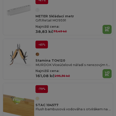
-47%
METER Skládací metr
GiftRetail MO9591
Najnižší cena:
38,83 kč
73,49 kč
-45%
Stamina TO4120
MURDOK Víceúčelové nářadí s nerezovým tělem s příslušenstvím a bambusovou rukojetí
Najnižší cena:
161,08 kč
295,36 kč
-79%
STAC 104577
Flush bambusová vodováha s otvírákem na láhve