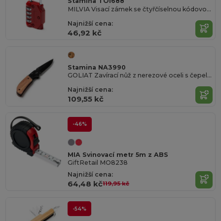
Stamina TO1688
MILVIA Visací zámek se čtyřčíselnou kódovou kombinací
Najnižší cena:
46,92 kč
Stamina NA3990
GOLIAT Zavírací nůž z nerezové oceli s čepelí v černé barvě a rukojetí z přírodního dřeva
Najnižší cena:
109,55 kč
-46%
MIA Svinovací metr 5m z ABS
GiftRetail MO8238
Najnižší cena:
64,48 kč
119,95 kč
-54%