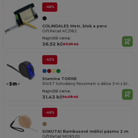
-46%
COLINDALES Metr, blok a pero
GiftRetail KC2182
Najnižší cena:
36,52 kč
67,95 kč
-42%
Stamina TO0105
RIVET Schválený flexometr o délce 3 m s blokovacím mechanismem a kovovým háčkem na pásek
Najnižší cena:
31,43 kč
54,08 kč
-46%
SOKUTAI Bambusové měřicí pásmo 2 m
GiftRetail MO6520