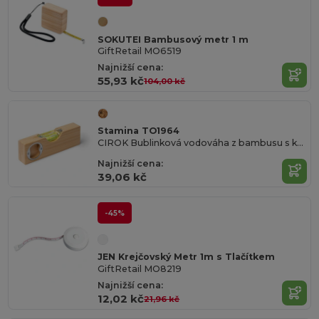
SOKUTEI Bambusový metr 1 m
GiftRetail MO6519
Najnižší cena:
55,93 kč
104,00 kč
Stamina TO1964
CIROK Bublinková vodováha z bambusu s kovovým otvírákem na láhve zabudovaným v těle
Najnižší cena:
39,06 kč
-45%
JEN Krejčovský Metr 1m s Tlačítkem
GiftRetail MO8219
Najnižší cena:
12,02 kč
21,96 kč