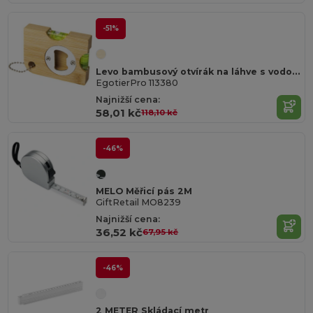
-51%
Levo bambusový otvírák na láhve s vodováhou
EgotierPro 113380
Najnižší cena:
58,01 kč
118,10 kč
-46%
MELO Měřicí pás 2M
GiftRetail MO8239
Najnižší cena:
36,52 kč
67,95 kč
-46%
2 METER Skládací metr