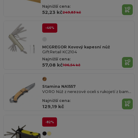
Najnižší cena:
52,23 kč
249,83 kč
-46%
MCGREGOR Kovový kapesní nůž
GiftRetail KC2104
Najnižší cena:
57,08 kč
106,54 kč
Stamina NA1557
VORO Nůž z nerezové oceli s rukojetí z bambusu a karabinou
Najnižší cena:
129,19 kč
-82%