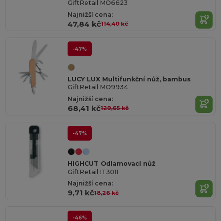
GiftRetail MO6623
Najnižší cena:
47,84 kč
114,40 kč
-47%
LUCY LUX Multifunkční nůž, bambus
GiftRetail MO9934
Najnižší cena:
68,41 kč
129,65 kč
-47%
HIGHCUT Odlamovací nůž
GiftRetail IT3011
Najnižší cena:
9,71 kč
18,26 kč
-46%