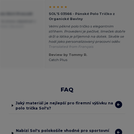
★ ★ ★ ★ ★
olo Shirt Prescott
SOL'S 03566 - Pánské Polo Tričko z
Organické Bavlny
 to znovu objednat v
 from Deutsch
Velmi pěkné polo tričko s elegantním
střihem. Provedení je pečlivé, límeček dobře
drží a látka je příjemná na dotek. Skvěle se
hodí jako personalizovaný pracovní oděv.
Translated from Français
Review by Tommy R.
Catch Plus
FAQ
Jaký materiál je nejlepší pro firemní výšivku na
polo trička Sol's?
Nabízí Sol's polokošile vhodné pro sportovní