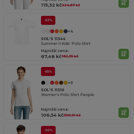
115,32 kč
224,87 kč
-63%
+4
SOL'S 11344
Summer II Kids' Polo Shirt
Najnižší cena:
67,48 kč
182,35 kč
-65%
+9
SOL'S 11310
Women's Polo Shirt People
Najnižší cena:
106,54 kč
300,91 kč
-30%