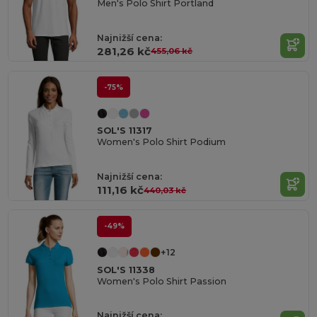
Men's Polo Shirt Portland
Najnižší cena:
281,26 kč
455,06 kč
-75%
SOL'S 11317
Women's Polo Shirt Podium
Najnižší cena:
111,16 kč
440,03 kč
-49%
+12
SOL'S 11338
Women's Polo Shirt Passion
Najnižší cena: