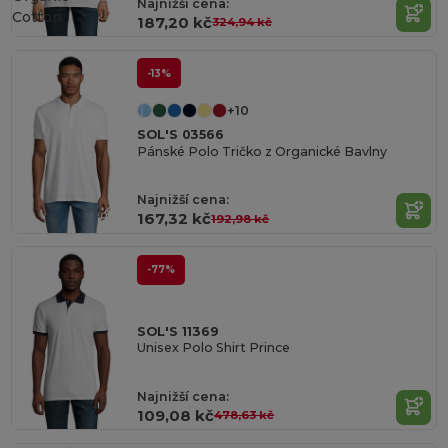
Najnižší cena:
Cotton
187,20 kč
324,94 kč
-13%
+10
SOL'S 03566
Pánské Polo Tričko z Organické Bavlny
Najnižší cena:
167,32 kč
192,98 kč
-77%
SOL'S 11369
Unisex Polo Shirt Prince
Najnižší cena:
109,08 kč
478,63 kč