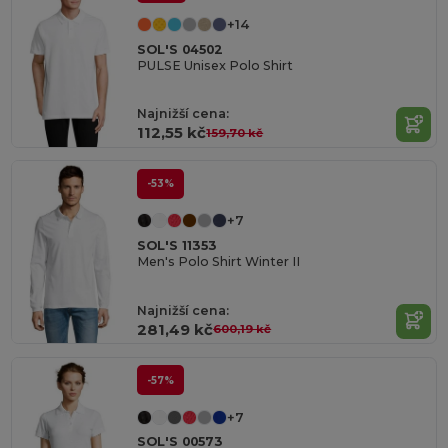
+14
SOL'S 04502
PULSE Unisex Polo Shirt
Najnižší cena:
112,55 kč
159,70 kč
-53%
+7
SOL'S 11353
Men's Polo Shirt Winter II
Najnižší cena:
281,49 kč
600,19 kč
-57%
+7
SOL'S 00573