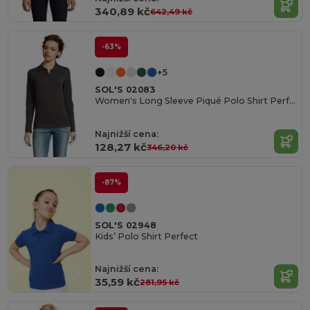
340,89 kč
642,49 kč
-63%
+5
SOL'S 02083
Women's Long Sleeve Piqué Polo Shirt Perfect Lsl
Najnižší cena:
128,27 kč
346,20 kč
-87%
SOL'S 02948
Kids’ Polo Shirt Perfect
Najnižší cena:
35,59 kč
281,95 kč