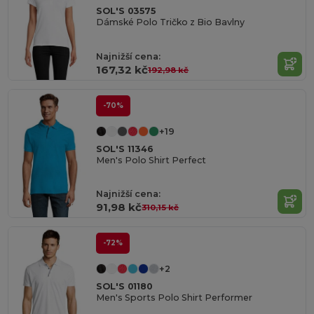
SOL'S 03575
Dámské Polo Tričko z Bio Bavlny
Najnižší cena:
167,32 kč
192,98 kč
-70%
+19
SOL'S 11346
Men's Polo Shirt Perfect
Najnižší cena:
91,98 kč
310,15 kč
-72%
+2
SOL'S 01180
Men's Sports Polo Shirt Performer