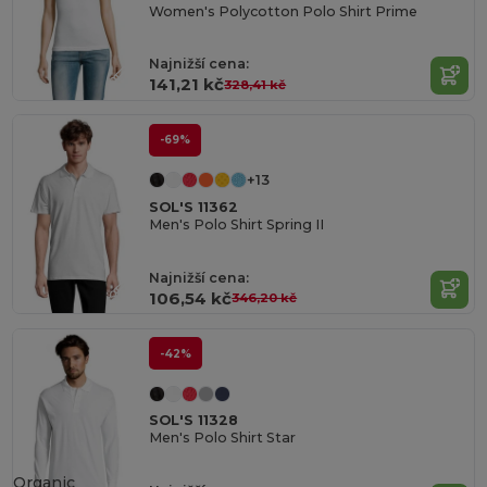
Women's Polycotton Polo Shirt Prime
Najnižší cena:
141,21 kč
328,41 kč
-69%
+13
SOL'S 11362
Men's Polo Shirt Spring II
Najnižší cena:
106,54 kč
346,20 kč
-42%
SOL'S 11328
Men's Polo Shirt Star
Organic