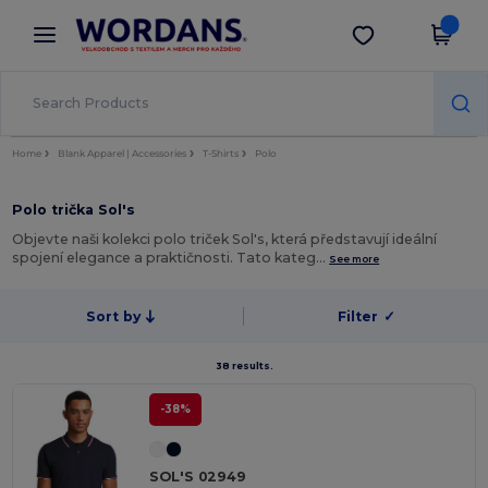
×
Aplikace Wordans
Stáhnout app
Lepší ceny v aplikaci!
Home
Blank Apparel | Accessories
T-Shirts
Polo
Polo trička Sol's
Objevte naši kolekci polo triček Sol's, která představují ideální
spojení elegance a praktičnosti. Tato kateg…
See more
Sort by
Filter
✓
38 results.
-38%
SOL'S 02949