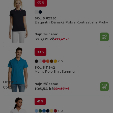
-32%
SOL'S 02950
Elegantní Dámské Polo s Kontrastními Pruhy
Najnižší cena:
323,09 kč
477,47 kč
-53%
+16
SOL'S 11342
Men's Polo Shirt Summer II
Organic
Najnižší cena:
Cotton
106,54 kč
224,87 kč
-13%
+10