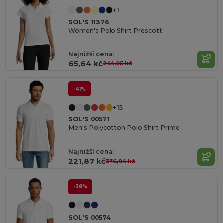
+1
SOL'S 11376
Women's Polo Shirt Prescott
Najnižší cena:
65,64 kč
244,05 kč
-41%
+15
SOL'S 00571
Men's Polycotton Polo Shirt Prime
Najnižší cena:
221,87 kč
376,94 kč
-38%
SOL'S 00574