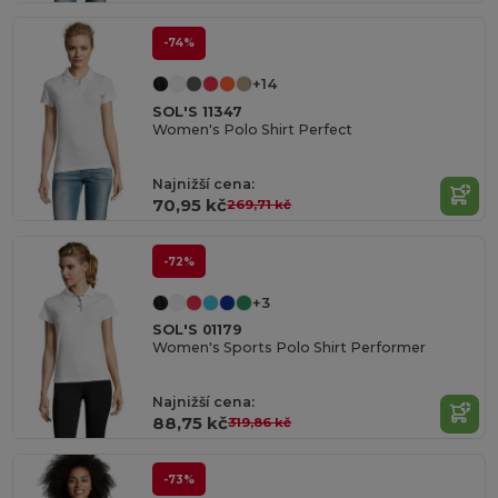
-74%
+14
SOL'S 11347
Women's Polo Shirt Perfect
Najnižší cena:
70,95 kč
269,71 kč
-72%
+3
SOL'S 01179
Women's Sports Polo Shirt Performer
Najnižší cena:
88,75 kč
319,86 kč
-73%