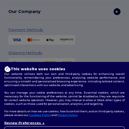
Our Company
Payment Methods
Shipping Methods
This website uses cookies
Our website utilises both our own and third-party cookies for enhancing overall
functionality, remembering your preferences, analysing website performance, and
ensuring a smooth and personalised browsing experience, including tailored content,
optimised interactions with our website, and advertising.
You can manage your cookie preferences at any time. Essential cookies, which are
Follow Us
necessary for the functioning of the website, cannot be disabled as they are requisite
for correct website operation. However, you may choose to allow or block other types of
cookies, such as those used for personalisation, analytics, and targeting.
For more details on how we use cookies, how to control them, and on third-party cookies,
please review our
Cookies Policy
and
Privacy Policy
.
2026. All Rights Reserved
Review Preferences
Terms & Conditions
|
Customization Policy
|
Privacy Policy
|
Cookies
👋
Ahoj
Policy
|
Site Map