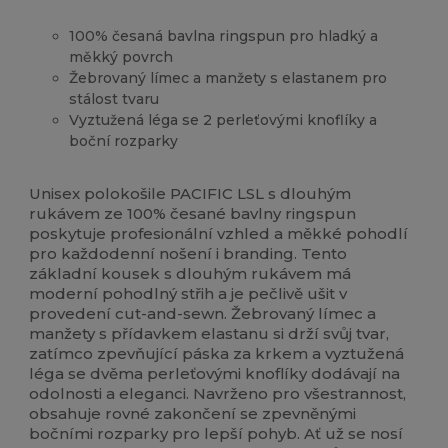
100% česaná bavlna ringspun pro hladký a
měkký povrch
Žebrovaný límec a manžety s elastanem pro
stálost tvaru
Vyztužená léga se 2 perleťovými knoflíky a
boční rozparky
Vysoké zásoby
Unisex polokošile PACIFIC LSL s dlouhým
rukávem ze 100% česané bavlny ringspun
poskytuje profesionální vzhled a měkké pohodlí
pro každodenní nošení i branding. Tento
základní kousek s dlouhým rukávem má
moderní pohodlný střih a je pečlivě ušit v
provedení cut-and-sewn. Žebrovaný límec a
manžety s přídavkem elastanu si drží svůj tvar,
zatímco zpevňující páska za krkem a vyztužená
léga se dvěma perleťovými knoflíky dodávají na
odolnosti a eleganci. Navrženo pro všestrannost,
obsahuje rovné zakončení se zpevněnými
bočními rozparky pro lepší pohyb. Ať už se nosí