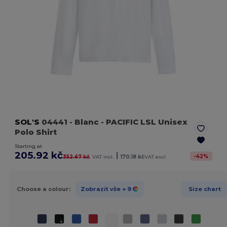
SOL'S
04441
- Blanc
- PACIFIC LSL Unisex
Polo Shirt
Starting at
205.92 kč
|
-
42
%
352.67 kč
VAT incl.
170.18 kč
VAT excl.
Choose a colour:
Zobrazit vše
+ 9
Size chart