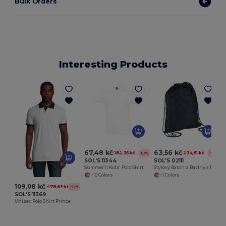
Bulk Orders
Interesting Products
67,48 kč
63,56 kč
182,35 kč
234,81 kč
-63%
-73%
SOL'S 11344
SOL'S 02111
Summer II Kids' Polo Shirt
Stylový Batoh z Bavlny a Polyesteru
+10 Colors
+1 Colors
109,08 kč
478,63 kč
-77%
SOL'S 11369
Unisex Polo Shirt Prince