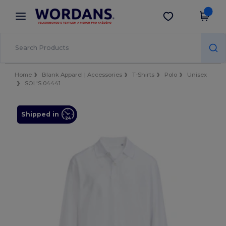
×
Aplikace Wordans
Stáhnout app
Lepší ceny v aplikaci!
Home
Blank Apparel | Accessories
T-Shirts
Polo
Unisex
SOL'S 04441
Shipped in