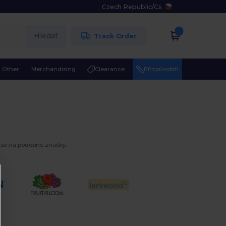
Czech Republic
/
Cs
Hledat
Track Order
Other
Merchandising
Clearance
Přizpůsobit!
se na podobné značky.