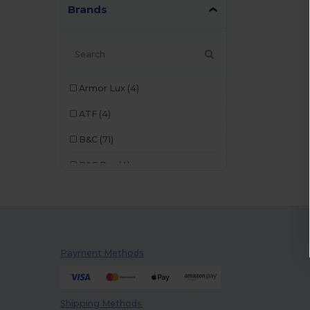
Brands
Armor Lux
(4)
ATF
(4)
B&C
(71)
B&C Pro
(4)
Bella+Canvas
(14)
Black&Match
(1)
Brook Taverner
(1)
Payment Methods
Build Your Brand
(32)
Carhartt
(1)
Shipping Methods