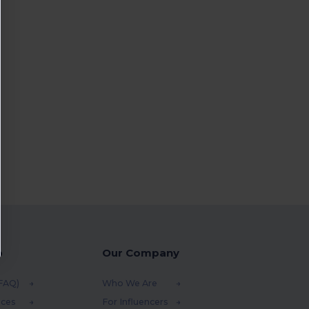
p
Our Company
(FAQ)
Who We Are
ices
For Influencers