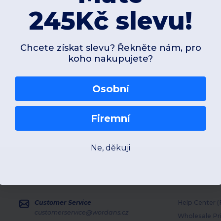
245Kč slevu!
Chcete získat slevu? Řekněte nám, pro
koho nakupujete?
Osobní
Firemní
Ne, děkuji
Contact Us
Let Us Hel
Customer Service
Help Center 
customerservice@wordans.cz
Wholesale Pr