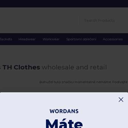
Jackets
Headwear
Workwear
Sportovní oblečení
Accessories
s TH Clothes
wholesale and retail
Bohužel tuto značku momentálně nemáme. Podívejte 
Máte