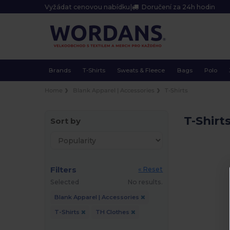
Vyžádat cenovou nabídku
|
Doručení za 24h hodin
Brands
T-Shirts
Sweats & Fleece
Bags
Polo
Home
Blank Apparel | Accessories
T-Shirts
T-Shirt
Sort by
Filters
« Reset
Selected
No results.
Blank Apparel | Accessories
T-Shirts
TH Clothes