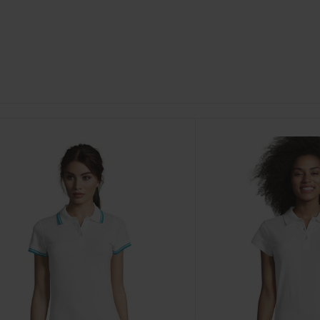
řizpůsobte
Si To!