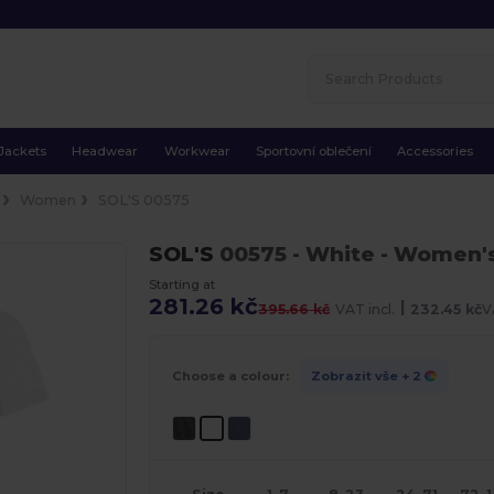
Jackets
Headwear
Workwear
Sportovní oblečení
Accessories
Women
SOL'S 00575
SOL'S
00575
- White
- Women's 
Starting at
281.26 kč
|
395.66 kč
VAT incl.
232.45 kč
V
Choose a colour:
Zobrazit vše
+ 2