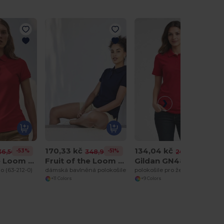
170,33 kč
134,04 kč
-53%
-51%
-50%
36,50 kč
348,98 kč
268,09 kč
Fruit of the Loom SC281
Fruit of the Loom SC386
Gildan GN48L
lo (63-212-0)
dámská bavlněná polokošile
polokošile pro ženy Pique
+11 Colors
+9 Colors