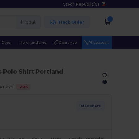
Czech Republic
/
Cs
Hledat
Track Order
Other
Merchandising
Clearance
Přizpůsobit!
Polo Shirt Portland
-
29
%
AT excl.
Size chart