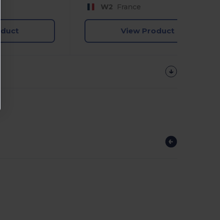
W2
France
oduct
View Product