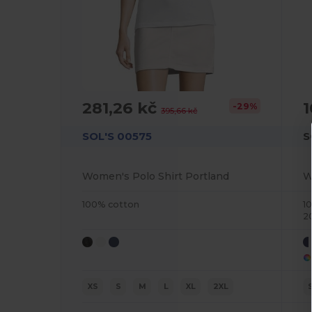
281,26 kč
1
-29%
395,66 kč
SOL'S 00575
S
Women's Polo Shirt Portland
W
100% cotton
1
2
XS
S
M
L
XL
2XL