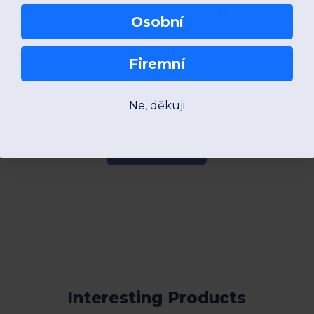
W2
France
W2
France
Osobní
View Product
View Pr
Firemní
Ne, děkuji
Add a review
Interesting Products