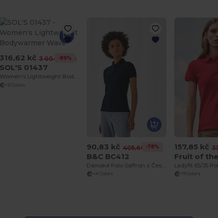
316,62 kč
-89%
3 004,66 kč
SOL'S 01437
Women's Lightweight Bodywarmer Wave
+5 Colors
90,83 kč
157,85 kč
-78%
405,60 kč
3
B&C BC412
Dámské Polo Saffron z Česané Bavlny
Ladyfit 65/35 Po
+4 Colors
+9 Colors