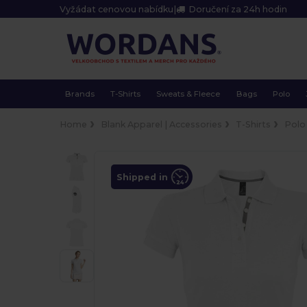
Vyžádat cenovou nabídku
|
Doručení za 24h hodin
Brands
T-Shirts
Sweats & Fleece
Bags
Polo
Home
Blank Apparel | Accessories
T-Shirts
Polo
Shipped in