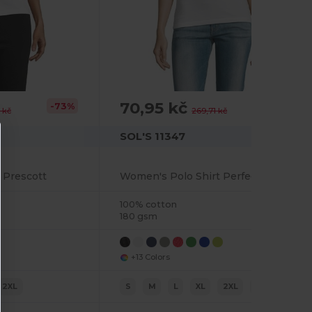
70,95 kč
-73%
-74%
 kč
269,71 kč
SOL'S 11347
 Prescott
Women's Polo Shirt Perfect
100% cotton
180 gsm
+13 Colors
2XL
S
M
L
XL
2XL
3XL