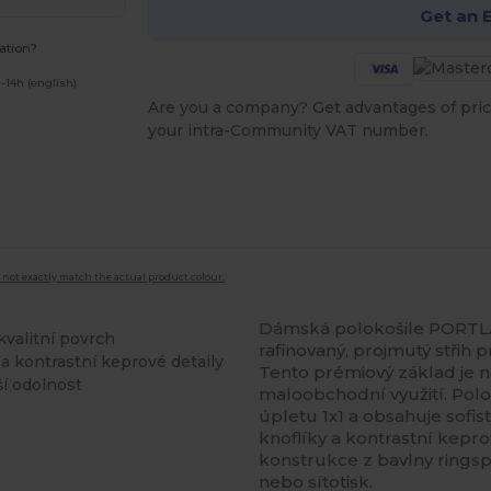
Get an 
ation?
-14h (english)
Are you a company? Get advantages of pric
your intra-Community VAT number.
 not exactly match the actual product colour.
Dámská polokošile PORTLA
valitní povrch
rafinovaný, projmutý střih p
 a kontrastní keprové detaily
Tento prémiový základ je 
ší odolnost
maloobchodní využití. Pol
úpletu 1x1 a obsahuje sofist
knoflíky a kontrastní kepr
konstrukce z bavlny ringsp
nebo sítotisk.