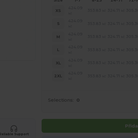
Size
1-7
8-23
24-71
72-
424.09
353.83
324.71
305.3
XS
kč
kč
kč
424.09
353.83
324.71
305.3
S
kč
kč
kč
424.09
353.83
324.71
305.3
M
kč
kč
kč
424.09
353.83
324.71
305.3
L
kč
kč
kč
424.09
353.83
324.71
305.3
XL
kč
kč
kč
424.09
353.83
324.71
305.3
2XL
kč
kč
kč
Selections:
0
 své produkty
Přida
Reliable Support