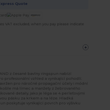
Express Quote
es VAT excluded, when you pay please indicate
ND z česané bavlny ringspun nabízí
ro profesionální vzhled a vynikající pohodlí.
navržen pro náročné propagační účely i módní
okošile má límec a manžety z žebrovaného
ikované detaily, jako je léga se 4 perleťovými
ovou pásku za krkem a na léze. Hladká
un poskytuje vynikající povrch pro výšivku