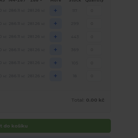
143
144-287
288 +
More
Stock
Quantity
+
0
286.11
281.26
117
kč
kč
kč
+
0
286.11
281.26
299
kč
kč
kč
+
0
286.11
281.26
443
kč
kč
kč
+
0
286.11
281.26
369
kč
kč
kč
+
0
286.11
281.26
105
kč
kč
kč
+
0
286.11
281.26
18
kč
kč
kč
Total:
0.00 kč
t do košíku