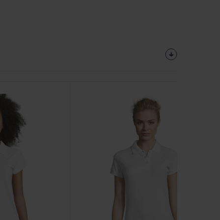
Přizpůsobte
Si To!