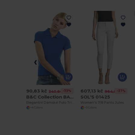
90,83 kč
607,13 kč
-73%
-37%
340,66 kč
964,88 kč
B&C Collection BA370
SOL'S 01425
Elegantní Dámské Polo Tričko Safran
Women's 7/8 Pants Jules
+4 Colors
+3 Colors