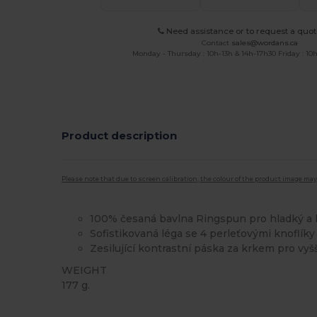
Need assistance or to request a quot
Contact
sales@wordans.ca
Monday - Thursday : 10h-13h & 14h-17h30 Friday : 10h
Product description
Please note that due to screen calibration, the colour of the product image may
100% česaná bavlna Ringspun pro hladký a k
Sofistikovaná léga se 4 perleťovými knoflíky
Zesilující kontrastní páska za krkem pro vyš
WEIGHT
177 g.