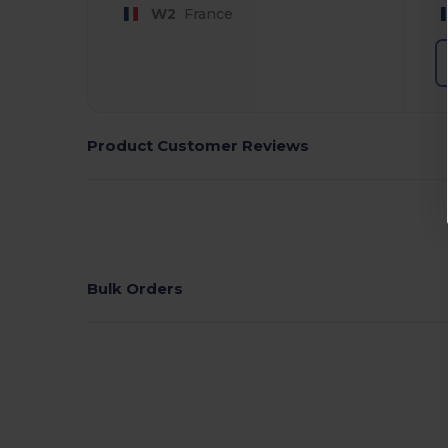
W2
France
Product Customer Reviews
Bulk Orders