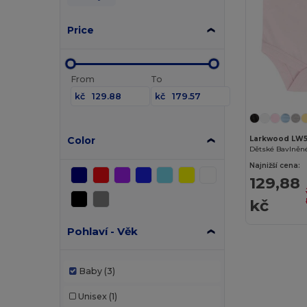
Price
From
To
kč
kč
Color
Larkwood LW
Najnižší cena:
129,88
kč
Pohlaví - Věk
Baby
(3)
Unisex
(1)