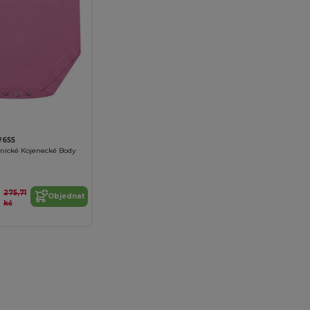
W655
nické Kojenecké Body
275,71
Objednat
kč