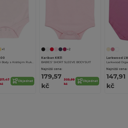
+1
+2
500
Kariban K831
Larkwood L
Dětské Bavlněné Body s Krátkým Rukávem
BABIES' SHORT SLEEVE BODYSUIT
Larkwood Orga
Najnižší cena:
Najnižší cena:
179,57
147,91
217,47
305,99
Objednat
Objednat
kč
kč
kč
kč