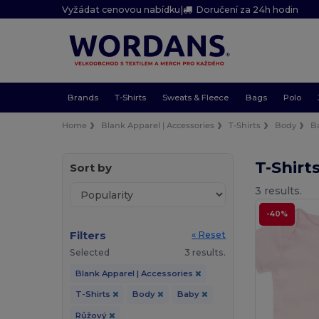
Vyžádat cenovou nabídku
|
Doručení za 24h hodin
Brands
T-Shirts
Sweats & Fleece
Bags
Polo
Home
Blank Apparel | Accessories
T-Shirts
Body
B
T-Shir
Sort by
3 results.
-40%
Filters
« Reset
Selected
3 results.
Blank Apparel | Accessories
T-Shirts
Body
Baby
Růžový