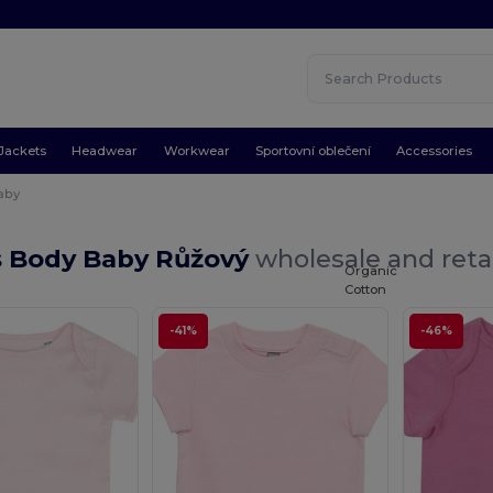
Jackets
Headwear
Workwear
Sportovní oblečení
Accessories
aby
ts Body Baby Růžový
wholesale and reta
Organic
Cotton
-41%
-46%