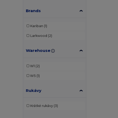
Brands
Kariban
(1)
Larkwood
(2)
Warehouse
W1
(2)
W5
(1)
Rukávy
Krátké rukávy
(3)