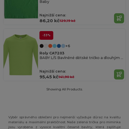
Baby
Najnižší cena:
86,20 kč
129,19 kč
-33%
+6
Roly CA7203
BABY L/S Bavlněné dětské tričko a dlouhým rukávem
Najnižší cena:
95,45 kč
141,90 kč
Showing All Products.
Výběr správného oblečení pro nejmenší vyžaduje důraz na kvalitu
materiálu a maximální praktičnost. Naše zelená trička pro miminka
jsou vyrobena z vysoce kvalitní česané bavlny, která zajišťuje