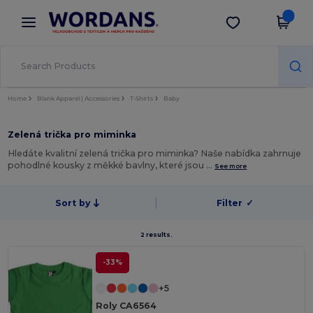
×
Aplikace Wordans
Stáhnout app
Lepší ceny v aplikaci!
Home
Blank Apparel | Accessories
T-Shirts
Baby
Zelená trička pro miminka
Hledáte kvalitní zelená trička pro miminka? Naše nabídka zahrnuje
pohodlné kousky z měkké bavlny, které jsou …
See more
Sort by
Filter
✓
2 results.
-33%
+5
Roly CA6564