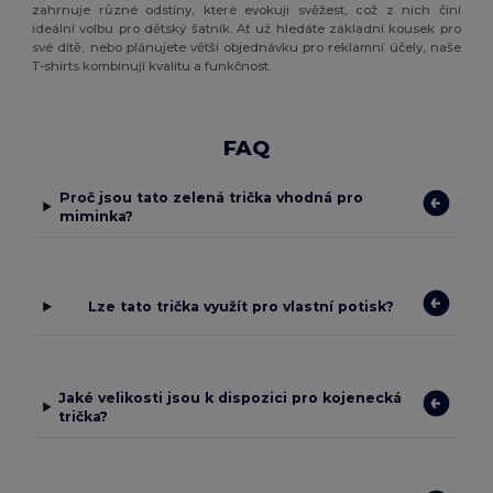
zahrnuje různé odstíny, které evokují svěžest, což z nich činí
ideální volbu pro dětský šatník. Ať už hledáte základní kousek pro
své dítě, nebo plánujete větší objednávku pro reklamní účely, naše
T-shirts kombinují kvalitu a funkčnost.
FAQ
Proč jsou tato zelená trička vhodná pro
miminka?
Lze tato trička využít pro vlastní potisk?
Jaké velikosti jsou k dispozici pro kojenecká
trička?