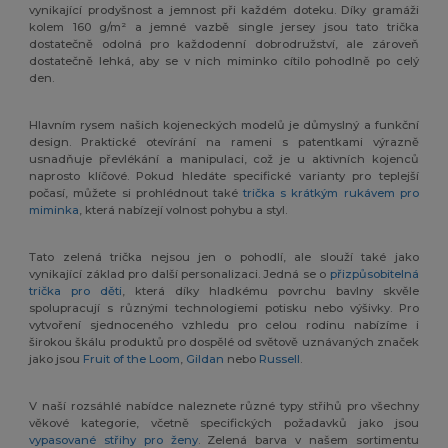
vynikající prodyšnost a jemnost při každém doteku. Díky gramáži
kolem 160 g/m² a jemné vazbě single jersey jsou tato trička
dostatečně odolná pro každodenní dobrodružství, ale zároveň
dostatečně lehká, aby se v nich miminko cítilo pohodlně po celý
den.
Hlavním rysem našich kojeneckých modelů je důmyslný a funkční
design. Praktické otevírání na rameni s patentkami výrazně
usnadňuje převlékání a manipulaci, což je u aktivních kojenců
naprosto klíčové. Pokud hledáte specifické varianty pro teplejší
počasí, můžete si prohlédnout také
trička s krátkým rukávem pro
miminka
, která nabízejí volnost pohybu a styl.
Tato zelená trička nejsou jen o pohodlí, ale slouží také jako
vynikající základ pro další personalizaci. Jedná se o
přizpůsobitelná
trička pro děti
, která díky hladkému povrchu bavlny skvěle
spolupracují s různými technologiemi potisku nebo výšivky. Pro
vytvoření sjednoceného vzhledu pro celou rodinu nabízíme i
širokou škálu produktů pro dospělé od světově uznávaných značek
jako jsou
Fruit of the Loom
,
Gildan
nebo
Russell
.
V naší rozsáhlé nabídce naleznete různé typy střihů pro všechny
věkové kategorie, včetně specifických požadavků jako jsou
vypasované střihy pro ženy
. Zelená barva v našem sortimentu