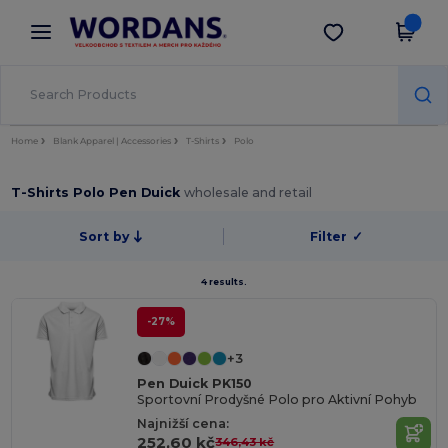
×
Aplikace Wordans
Stáhnout app
Lepší ceny v aplikaci!
Home
Blank Apparel | Accessories
T-Shirts
Polo
T-Shirts Polo Pen Duick
wholesale and retail
Sort by
Filter
✓
4 results.
-27%
+3
Pen Duick PK150
Sportovní Prodyšné Polo pro Aktivní Pohyb
Najnižší cena:
252,60 kč
346,43 kč