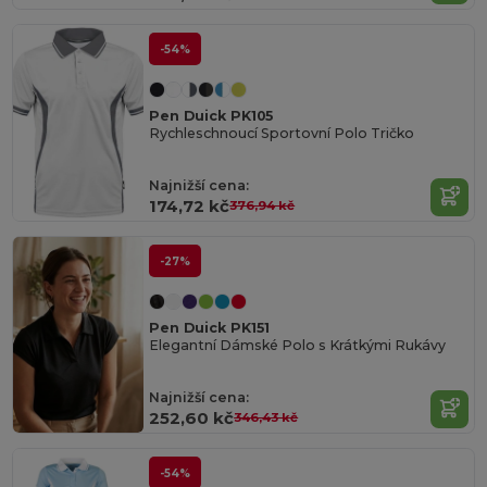
-54%
Pen Duick PK105
Rychleschnoucí Sportovní Polo Tričko
Najnižší cena:
174,72 kč
376,94 kč
-27%
Pen Duick PK151
Elegantní Dámské Polo s Krátkými Rukávy
Najnižší cena:
252,60 kč
346,43 kč
-54%