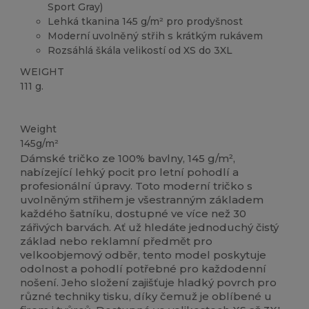
Sport Gray)
Lehká tkanina 145 g/m² pro prodyšnost
Moderní uvolněný střih s krátkým rukávem
Rozsáhlá škála velikostí od XS do 3XL
WEIGHT
111 g.
Přizpůsobitelné
Weight
145g/m²
Dámské tričko ze 100% bavlny, 145 g/m²,
nabízející lehký pocit pro letní pohodlí a
profesionální úpravy. Toto moderní tričko s
uvolněným střihem je všestranným základem
každého šatníku, dostupné ve více než 30
zářivých barvách. Ať už hledáte jednoduchý čistý
základ nebo reklamní předmět pro
velkoobjemový odběr, tento model poskytuje
odolnost a pohodlí potřebné pro každodenní
nošení. Jeho složení zajišťuje hladký povrch pro
různé techniky tisku, díky čemuž je oblíbené u