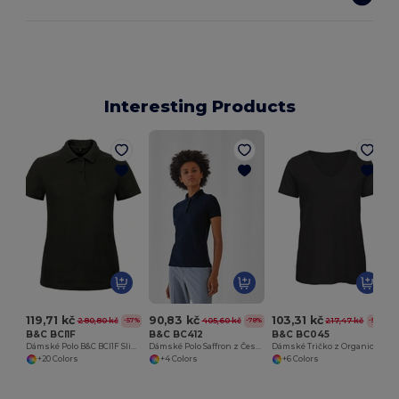
Interesting Products
119,71 kč
90,83 kč
103,31 kč
280,80 kč
405,60 kč
217,47 kč
-57%
-78%
-52%
B&C BCI1F
B&C BC412
B&C BC045
Dámské Polo B&C BCI1F Slim Fit
Dámské Polo Saffron z Česané Bavlny
Dámské Tričko z Organické Bavlny s V Výstřihem
+20 Colors
+4 Colors
+6 Colors