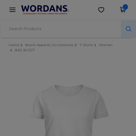
×
Aplikace Wordans
Stáhnout app
Lepší ceny v aplikaci!
Home
Blank Apparel | Accessories
T-Shirts
Women
B&C BC02T