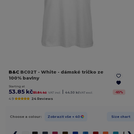
B&C
BC02T
- White
- dámské tričko ze
100% bavlny
Starting at
53.85 kč
|
-
65
%
151.84 kč
VAT incl.
44.50 kč
VAT excl.
4.9
24 Reviews
Choose a colour:
Zobrazit vše
+ 40
Size chart