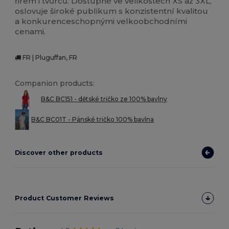
firem i tvůrců. Dostupné ve velikostech XS až 3XL,
oslovuje široké publikum s konzistentní kvalitou
a konkurenceschopnými velkoobchodními
cenami.
FR | Pluguffan, FR
Companion products:
B&C BC151 - dětské tričko ze 100% bavlny
B&C BC01T - Pánské tričko 100% bavlna
Discover other products
Product Customer Reviews