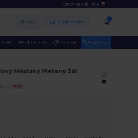
Czech Republic
/
Cs
Hledat
Track Order
Other
Merchandising
Clearance
Přizpůsobit!
lový Městský Pletený Šál
-
41
%
excl.