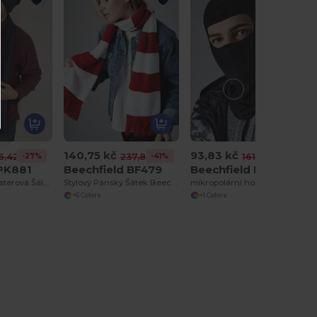
140,75 kč
93,83 kč
-27%
-41%
-42%
6,42 kč
237,81 kč
161,78 kč
 PK881
Beechfield BF479
Beechfield BF230
Elegantní Polyesterová Šála Pen Duick
Stylový Pánský Šátek Beechfield BF479
mikropolární horský průsmyk
+6 Colors
+1 Colors