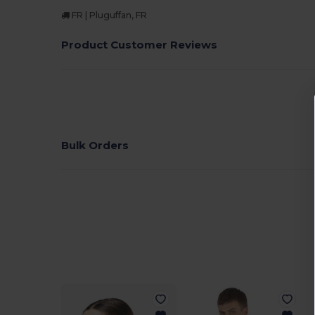
FR | Pluguffan, FR
Product Customer Reviews
Bulk Orders