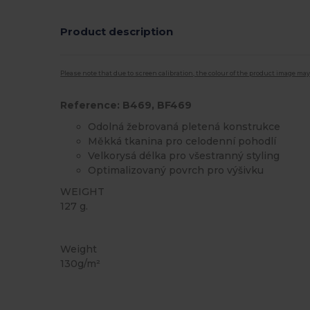
Product description
Please note that due to screen calibration, the colour of the product image may
Reference: B469, BF469
Odolná žebrovaná pletená konstrukce
Měkká tkanina pro celodenní pohodlí
Velkorysá délka pro všestranný styling
Optimalizovaný povrch pro výšivku
WEIGHT
127 g.
Vysoké zásoby
Weight
130g/m²