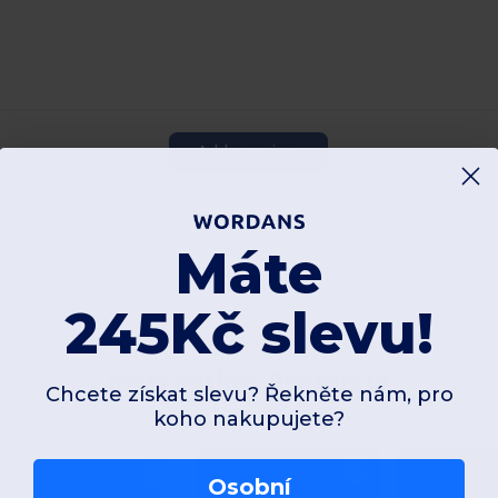
Add a review
Máte
245Kč slevu!
Interesting Products
Chcete získat slevu? Řekněte nám, pro
koho nakupujete?
Osobní