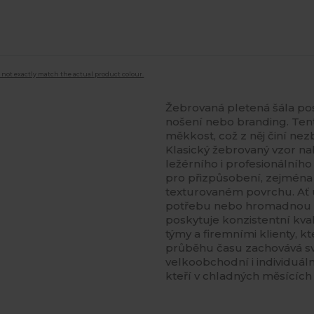
 not exactly match the actual product colour.
Žebrovaná pletená šála po
nošení nebo branding. Tent
měkkost, což z něj činí ne
Klasický žebrovaný vzor na
ležérního i profesionálního
pro přizpůsobení, zejména 
texturovaném povrchu. Ať 
potřebu nebo hromadnou o
poskytuje konzistentní kval
týmy a firemními klienty, kt
průběhu času zachovává svůj
velkoobchodní i individuáln
kteří v chladných měsících 