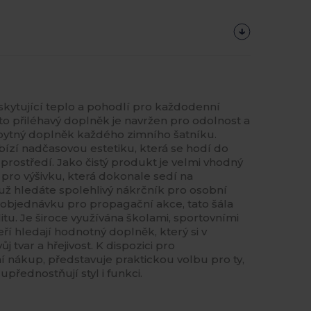
skytující teplo a pohodlí pro každodenní
o přiléhavý doplněk je navržen pro odolnost a
zbytný doplněk každého zimního šatníku.
bízí nadčasovou estetiku, která se hodí do
 prostředí. Jako čistý produkt je velmi vhodný
pro výšivku, která dokonale sedí na
už hledáte spolehlivý nákrčník pro osobní
bjednávku pro propagační akce, tato šála
itu. Je široce využívána školami, sportovními
eří hledají hodnotný doplněk, který si v
 tvar a hřejivost. K dispozici pro
í nákup, představuje praktickou volbu pro ty,
upřednostňují styl i funkci.