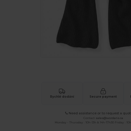
Vyžádejte si individuální nabídku pro
Rychlé dodání
Secure payment
Need assistance or to request a quot
Contact
sales@wordans.ca
Monday - Thursday : 10h-13h & 14h-17h30 Friday : 10h