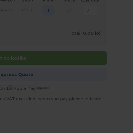
144-287
288 +
More
Stock
Quantity
+
114.40
113.71
517
kč
kč
Total:
0.00 kč
t do košíku
Express Quote
es VAT excluded, when you pay please indicate