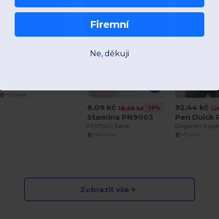
Firemní
Ne, děkuji
72,11 kč
-33%
107,47 kč
SOL'S 88103
Unisex Fleece Scarf Arctic
+2 Colors
8,09 kč
92,44 kč
-56%
18,26 kč
12
Stamina PN9003
Pen Duick
FESTERO Šátek
+14 Colors
+3 Colors
Zobrazit vše