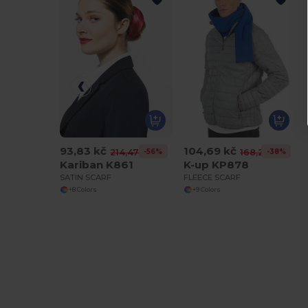
93,83 kč
104,69 kč
-56%
-38%
214,47 kč
168,25 kč
Kariban K861
K-up KP878
SATIN SCARF
FLEECE SCARF
+8 Colors
+9 Colors