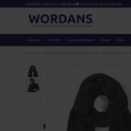
Vyžádat cenovou nabídku
|
Doručení za 24h hodin
Brands
T-Shirts
Sweats & Fleece
Bags
Polo
Home
Blank Apparel | Accessories
Accessories
S