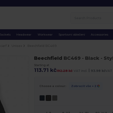
Jackets
Headwear
Workwear
Sportovní oblečení
Accessories
carf
Unisex
Beechfield BC469
Beechfield
BC469
- Black
- Sty
Starting at
113.71 kč
|
192.28 kč
VAT incl.
93.98 kč
VAT 
Choose a colour:
Zobrazit vše
+ 2