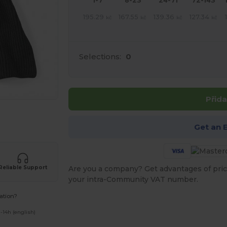
1-7
8-23
24-71
72-143
195.29
167.55
139.36
127.34
kč
kč
kč
kč
Selections:
0
Přida
 své produkty
Get an 
Are you a company? Get advantages of pric
Reliable Support
your intra-Community VAT number.
ation?
-14h (english)