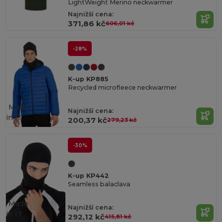
LightWeight Merino neckwarmer
Najnižší cena:
371,86 kč
606,01 kč
-28%
K-up KP885
Recycled microfleece neckwarmer
Made
Najnižší cena:
in
IT
200,37 kč
279,23 kč
-30%
K-up KP442
Seamless balaclava
Made
Najnižší cena:
in
IT
292,12 kč
415,81 kč