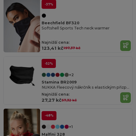
-37%
Beechfield BF320
Softshell Sports Tech neck warmer
Najnižší cena:
123,41 kč
197,37 kč
-52%
+2
Stamina BR2009
NUKKA Fleecový nákrčník s elastickým přizpůsobením
Najnižší cena:
27,27 kč
57,32 kč
-48%
+1
Malfini 328