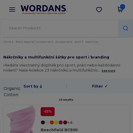
×
Aplikace Wordans
Stáhnout app
Lepší ceny v aplikaci!
Home
Blank Apparel | Accessories
Accessories
Scarf
Nákrčníky
Nákrčníky a multifunkční šátky pro sport i branding
Hledáte všestranný doplněk pro sport, práci nebo každodenní
nošení? Naše kolekce 23 nákrčníků a multifunkčníc…
See more
Sort by
Filter
✓
Organic
Cotton
23 results.
-52%
+4
Beechfield BC900