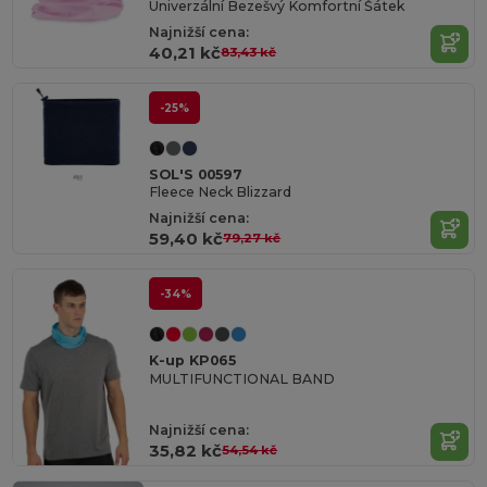
Univerzální Bezešvý Komfortní Šátek
Najnižší cena:
40,21 kč
83,43 kč
-25%
SOL'S 00597
Fleece Neck Blizzard
Najnižší cena:
59,40 kč
79,27 kč
-34%
K-up KP065
MULTIFUNCTIONAL BAND
Najnižší cena:
35,82 kč
54,54 kč