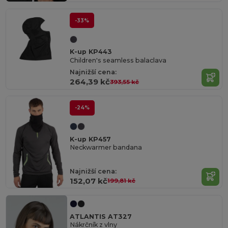
-33%
K-up KP443
Children's seamless balaclava
Najnižší cena:
264,39 kč
393,55 kč
-24%
K-up KP457
Neckwarmer bandana
Najnižší cena:
152,07 kč
199,81 kč
ATLANTIS AT327
Nákrčník z vlny