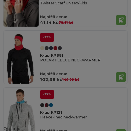
Twister Scarf Unisex/Kids
Najnižší cena:
41,14 kč
78,81 kč
-32%
K-up KP881
POLAR FLEECE NECKWARMER
Najnižší cena:
102,38 kč
149,99 kč
-37%
K-up KP121
Fleece-lined neckwarmer
Organic
Najnižší cena: