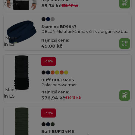
Cotton
85,74 kč
135,43 kč
Stamina BR9947
DELUN Multifunkční nákrčník z organické bavlny o gramáži 150 g/m²
Made
Najnižší cena:
in
ES
49,00 kč
-39%
Buff BUF134913
Polar neckwarmer
Made
Najnižší cena:
in
ES
376,94 kč
614,11 kč
-39%
Buff BUF134916