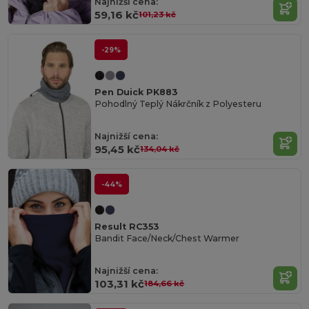
Najnižší cena:
59,16 kč
101,23 kč
-29%
Pen Duick PK883
Pohodlný Teplý Nákrčník z Polyesteru
Najnižší cena:
95,45 kč
134,04 kč
-44%
Result RC353
Bandit Face/Neck/Chest Warmer
Najnižší cena:
103,31 kč
184,66 kč