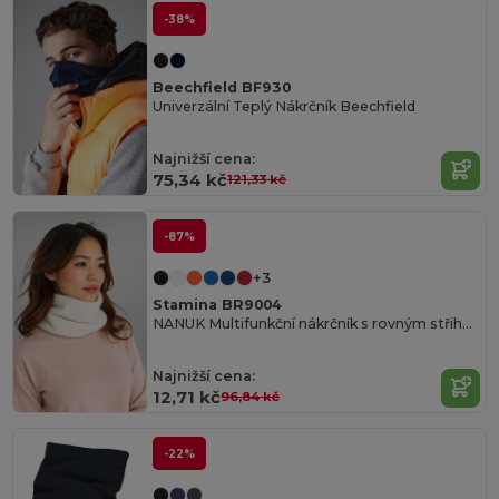
-38%
Beechfield BF930
Univerzální Teplý Nákrčník Beechfield
Najnižší cena:
75,34 kč
121,33 kč
-87%
+3
Stamina BR9004
NANUK Multifunkční nákrčník s rovným střihem a trubkovým designem
Najnižší cena:
12,71 kč
96,84 kč
-22%