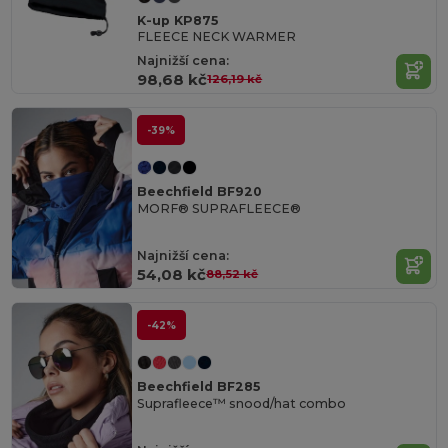
K-up KP875
FLEECE NECK WARMER
Najnižší cena:
98,68 kč
126,19 kč
-39%
Beechfield BF920
MORF® SUPRAFLEECE®
Najnižší cena:
54,08 kč
88,52 kč
-42%
Beechfield BF285
Suprafleece™ snood/hat combo