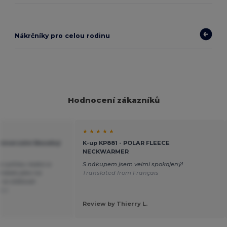
Nákrčníky pro celou rodinu
Hodnocení zákazníků
★ ★ ★ ★ ★
Univerzální Bezešvý
K-up KP881 - POLAR FLEECE
NECKWARMER
 rychlou reakci a
S nákupem jsem velmi spokojený!
ýrobek jako na
Translated from Français
co stěžovat.
ais
Review by Thierry L.