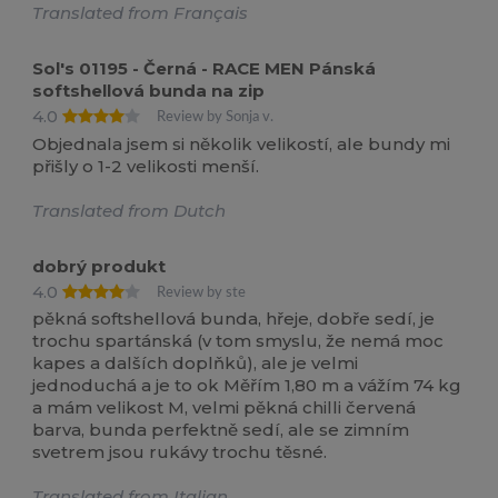
Translated from Français
Sol's 01195 - Černá - RACE MEN Pánská
softshellová bunda na zip
4.0
Review by Sonja v.
Objednala jsem si několik velikostí, ale bundy mi
přišly o 1-2 velikosti menší.
Translated from Dutch
dobrý produkt
4.0
Review by ste
pěkná softshellová bunda, hřeje, dobře sedí, je
trochu spartánská (v tom smyslu, že nemá moc
kapes a dalších doplňků), ale je velmi
jednoduchá a je to ok Měřím 1,80 m a vážím 74 kg
a mám velikost M, velmi pěkná chilli červená
barva, bunda perfektně sedí, ale se zimním
svetrem jsou rukávy trochu těsné.
Translated from Italian