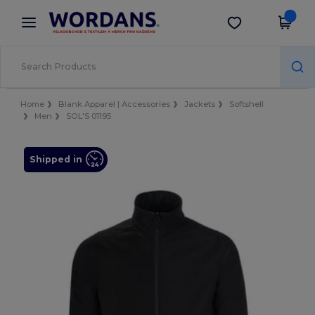
×
Aplikace Wordans
Stáhnout app
Lepší ceny v aplikaci!
Home
Blank Apparel | Accessories
Jackets
Softshell
Men
SOL'S 01195
Shipped in