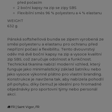
před počasím
2 boční kapsy na zip se zipy SBS
Flexibilní směs 96 % polyesteru a 4 % elastanu
WEIGHT
632 g.
Vysoké zásoby
Pánská softshellová bunda se zipem vyrobená ze
směsi polyesteru a elastanu pro ochranu před
nepřízní počasí a flexibilitu. Tento dvouvrstvý
oděv má dvě boční kapsy na zip a vysoce kvalitní
zip SBS, což zaručuje odolnost a funkčnost.
Technická tkanina nabízí moderní vzhled, který
funguje jako minimalistický základ šatníku nebo
jako vysoce výkonné plátno pro vlastní branding.
Konstrukce je navržena tak, aby nabízela pohodlí
při pohybu, díky čemuž je ideální pro hromadné
objednávky pro sportovní týmy nebo personál
akcí.
FR | Saint Vigor, FR