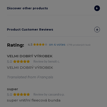
Discover other products
Product Customer Reviews
Rating:
4.5
on 4 votes
1798 prodaných kusů
VELMI DOBRÝ VÝROBEK
5.0
Review by benoit c.
VELMI DOBRÝ VÝROBEK
Translated from Français
super
5.0
Review by cassandra p.
super vnitřní fleecová bunda