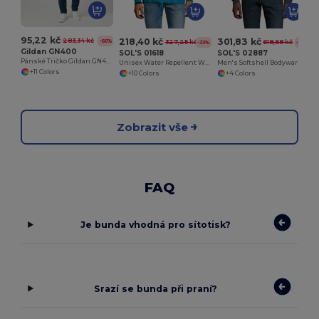
95,22 kč
218,40 kč
301,83 kč
283,34 kč
-66%
327,25 kč
618,68 kč
-33%
-51%
Gildan GN400
SOL'S 01618
SOL'S 02887
Pánské Tričko Gildan GN400 Klasický Styl
Unisex Water Repellent Windbreaker Shift
Men's Softshell Bodywarmer Race Bw
+11 Colors
+10 Colors
+4 Colors
Zobrazit vše
FAQ
Je bunda vhodná pro sítotisk?
Srazí se bunda při praní?