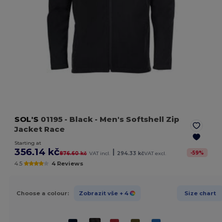
SOL'S
01195
- Black
- Men's Softshell Zip
Jacket Race
Starting at
356.14 kč
|
-
59
%
876.60 kč
VAT incl.
294.33 kč
VAT excl.
4.5
4 Reviews
Choose a colour:
Zobrazit vše
+ 4
Size chart