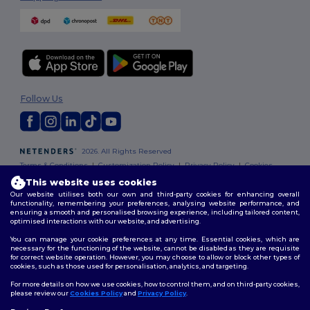
Follow Us
2026. All Rights Reserved
Terms & Conditions
|
Customization Policy
|
Privacy Policy
|
Cookies
Policy
|
Site Map
This website uses cookies
Our website utilises both our own and third-party cookies for enhancing overall
functionality, remembering your preferences, analysing website performance, and
ensuring a smooth and personalised browsing experience, including tailored content,
optimised interactions with our website, and advertising.
You can manage your cookie preferences at any time. Essential cookies, which are
necessary for the functioning of the website, cannot be disabled as they are requisite
for correct website operation. However, you may choose to allow or block other types of
cookies, such as those used for personalisation, analytics, and targeting.
For more details on how we use cookies, how to control them, and on third-party cookies,
please review our
Cookies Policy
and
Privacy Policy
.