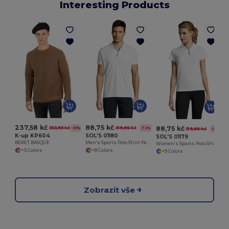
Interesting Products
237,58 kč
88,75 kč
88,75 kč
353,83 kč
319,86 kč
-33%
-72%
319,86 kč
-72%
K-up KP604
SOL'S 01180
SOL'S 01179
BERET BASQUE
Men's Sports Polo Shirt Performer
Women's Sports Polo Shirt Performer
+5 Colors
+8 Colors
+9 Colors
Zobrazit vše