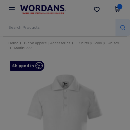
×
Aplikace Wordans
Stáhnout app
Lepší ceny v aplikaci!
Home
Blank Apparel | Accessories
T-Shirts
Polo
Unisex
Malfini 222
Shipped in