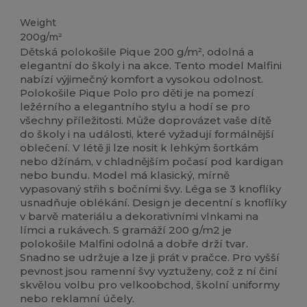
Vysoké zásoby
Weight
200g/m²
Dětská polokošile Pique 200 g/m², odolná a
elegantní do školy i na akce. Tento model Malfini
nabízí výjimečný komfort a vysokou odolnost.
Polokošile Pique Polo pro děti je na pomezí
ležérního a elegantního stylu a hodí se pro
všechny příležitosti. Může doprovázet vaše dítě
do školy i na události, které vyžadují formálnější
oblečení. V létě ji lze nosit k lehkým šortkám
nebo džínám, v chladnějším počasí pod kardigan
nebo bundu. Model má klasický, mírně
vypasovaný střih s bočními švy. Léga se 3 knoflíky
usnadňuje oblékání. Design je decentní s knoflíky
v barvě materiálu a dekorativními vlnkami na
límci a rukávech. S gramáží 200 g/m2 je
polokošile Malfini odolná a dobře drží tvar.
Snadno se udržuje a lze ji prát v pračce. Pro vyšší
pevnost jsou ramenní švy vyztuženy, což z ní činí
skvělou volbu pro velkoobchod, školní uniformy
nebo reklamní účely.