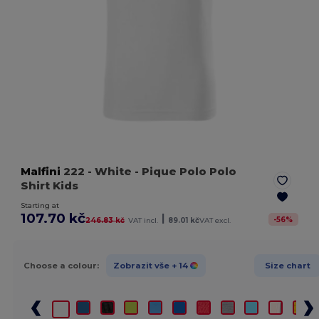
Malfini
222
- White
- Pique Polo Polo
Shirt Kids
Starting at
107.70 kč
|
-
56
%
246.83 kč
VAT incl.
89.01 kč
VAT excl.
Choose a colour:
Zobrazit vše
+ 14
Size chart