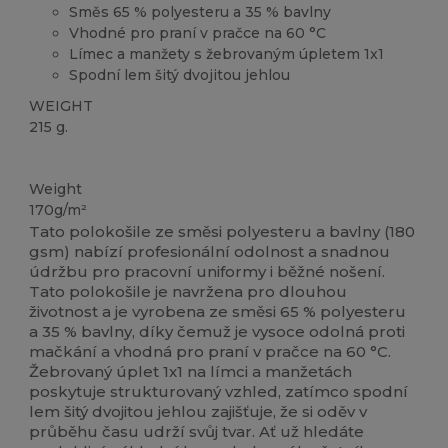
Směs 65 % polyesteru a 35 % bavlny
Vhodné pro praní v pračce na 60 °C
Límec a manžety s žebrovaným úpletem 1x1
Spodní lem šitý dvojitou jehlou
WEIGHT
215 g.
Přizpůsobitelné
Weight
170g/m²
Tato polokošile ze směsi polyesteru a bavlny (180
gsm) nabízí profesionální odolnost a snadnou
údržbu pro pracovní uniformy i běžné nošení.
Tato polokošile je navržena pro dlouhou
životnost a je vyrobena ze směsi 65 % polyesteru
a 35 % bavlny, díky čemuž je vysoce odolná proti
mačkání a vhodná pro praní v pračce na 60 °C.
Žebrovaný úplet 1x1 na límci a manžetách
poskytuje strukturovaný vzhled, zatímco spodní
lem šitý dvojitou jehlou zajišťuje, že si oděv v
průběhu času udrží svůj tvar. Ať už hledáte