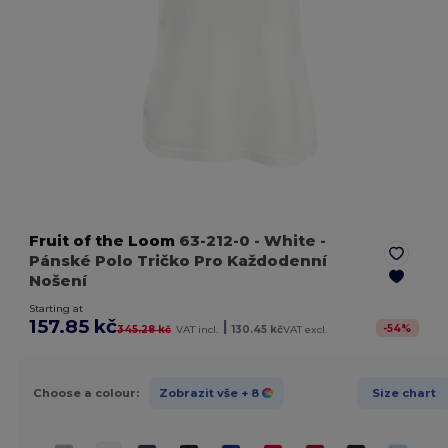
Fruit of the Loom
63-212-0
- White
-
Pánské Polo Tričko Pro Každodenní
Nošení
Starting at
157.85 kč
|
-
54
%
345.28 kč
VAT incl.
130.45 kč
VAT excl.
Choose a colour:
Zobrazit vše
+ 8
Size chart