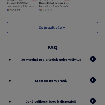
Russell RU599M
Russell Collection RU933M
Heardwearing Polycotton Polo
Men's Short Sleeve Easy Care Oxford Shirt
+10 Colors
+5 Colors
Zobrazit vše
FAQ
Je vhodná pro sítotisk nebo výšivku?
Srazí se po vyprání?
Jaké velikosti jsou k dispozici?