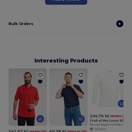
Bulk Orders
Interesting Products
204,76 kč
390,58 kč
-48%
Fruit of the Loom 62-216-0
Pánská Raglánová Mikina pro Styl a Pohodlí
+15 Colors
242,67 kč
411,38 kč
453,90 kč
760,12 kč
-47%
-46%