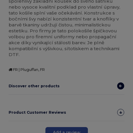
spolehlivý základní kousek do svého šatníku
nebo vysoce kvalitní podklad pro vlastní úpravy,
tato košile splní vaše očekávání. Konstrukce s
bočními švy nabízí konzistentní tvar a knoflíky v
barvě tkaniny udržují čistou, minimalistickou
estetiku. Pro firmy je tato polokošile špičkovou
volbou pro firemní uniformy nebo propagační
akce díky vynikající stálosti barev. Je plně
kompatibilní s výšivkou, sítotiskem a technikami
DTF.
FR | Pluguffan, FR
Discover other products
Product Customer Reviews
Add a review