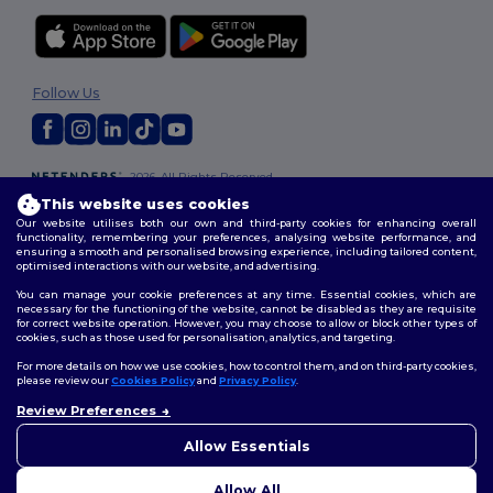
Follow Us
2026. All Rights Reserved
Terms & Conditions
|
Customization Policy
|
Privacy Policy
|
Cookies
This website uses cookies
Policy
|
Site Map
Our website utilises both our own and third-party cookies for enhancing overall
functionality, remembering your preferences, analysing website performance, and
ensuring a smooth and personalised browsing experience, including tailored content,
optimised interactions with our website, and advertising.
You can manage your cookie preferences at any time. Essential cookies, which are
necessary for the functioning of the website, cannot be disabled as they are requisite
for correct website operation. However, you may choose to allow or block other types of
cookies, such as those used for personalisation, analytics, and targeting.
For more details on how we use cookies, how to control them, and on third-party cookies,
please review our
Cookies Policy
and
Privacy Policy
.
Review Preferences
👋
Ahoj
Pokud máte jakékoli dotazy
Allow Essentials
nebo obavy, můžete nás
kdykoli kontaktovat. Náš
Allow All
chatbot je tu, aby vám pomohl.