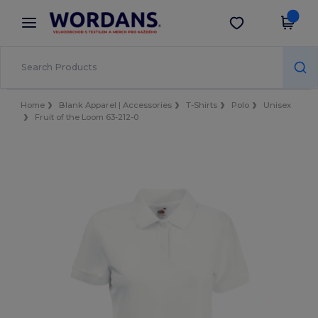
×
Aplikace Wordans
Stáhnout app
Lepší ceny v aplikaci!
Home
Blank Apparel | Accessories
T-Shirts
Polo
Unisex
Fruit of the Loom 63-212-0