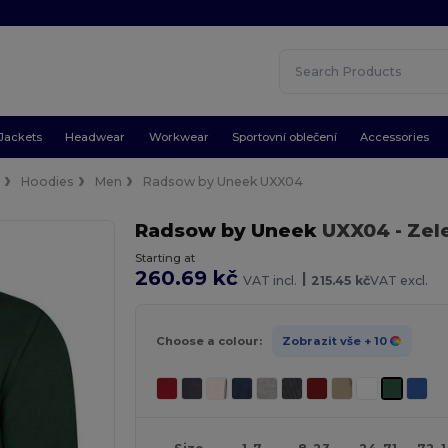
Jackets
Headwear
Workwear
Sportovní oblečení
Accessories
e
Hoodies
Men
Radsow by Uneek UXX04
Radsow by Uneek
UXX04
- Zel
Starting at
260.69 kč
|
VAT incl.
215.45 kč
VAT excl.
Choose a colour:
Zobrazit vše
+ 10