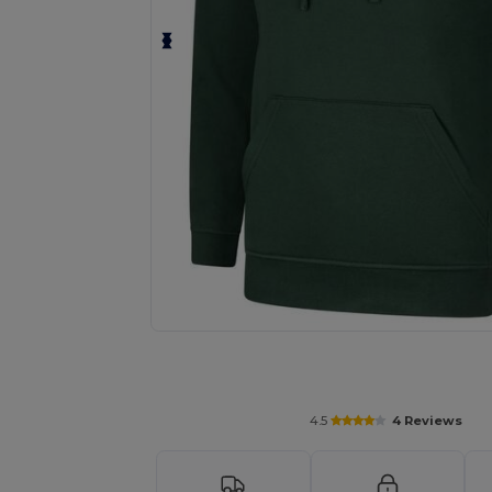
Vyžádejte si individuální nabídku pro
4.5
4 Reviews