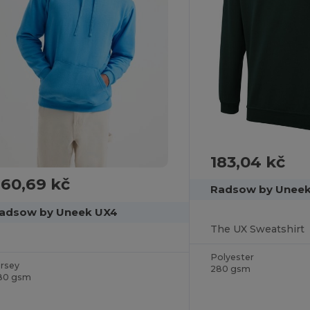
183,04 kč
60,69 kč
Radsow by Unee
adsow by Uneek UX4
The UX Sweatshirt
Polyester
ersey
280 gsm
80 gsm