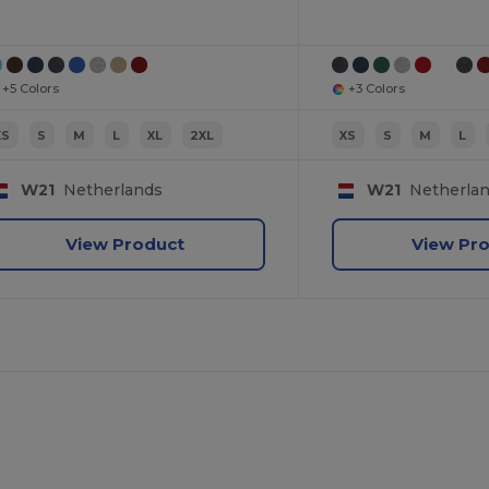
+5 Colors
+3 Colors
XS
S
M
L
XL
2XL
XS
S
M
L
W21
Netherlands
W21
Netherla
View Product
View Pr