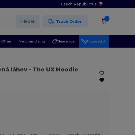
Czech Republic
/
Cs
Hledat
Track Order
Other
Merchandising
Clearance
Přizpůsobit!
ená láhev
- The UX Hoodie