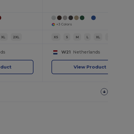
+3 Colors
XL
2XL
XS
S
M
L
XL
2XL
nds
W21
Netherlands
oduct
View Product