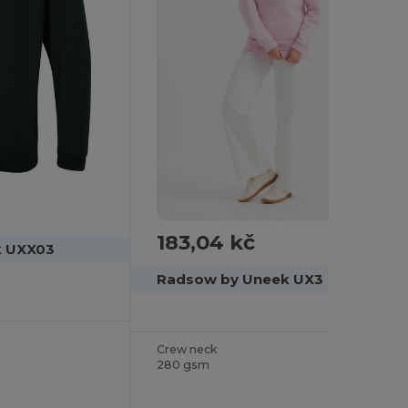
183,04 kč
k UXX03
Radsow by Uneek UX3
Crew neck
280 gsm