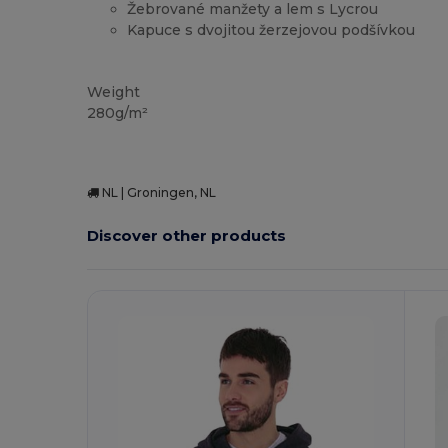
Žebrované manžety a lem s Lycrou
Kapuce s dvojitou žerzejovou podšívkou
Přizpůsobitelné
Vysoké zásoby
Weight
280g/m²
NL | Groningen, NL
Discover other products