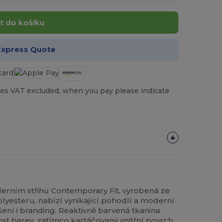
t do košíku
Express Quote
es VAT excluded, when you pay please indicate
derním střihu Contemporary Fit, vyrobená ze
lyesteru, nabízí vynikající pohodlí a moderní
ení i branding. Reaktivně barvená tkanina
álost barev, zatímco kartáčovaný vnitřní povrch