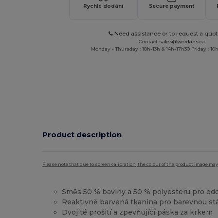
Rychlé dodání
Secure payment
Need assistance or to request a quot
Contact
sales@wordans.ca
Monday - Thursday : 10h-13h & 14h-17h30 Friday : 10h
Product description
Please note that due to screen calibration, the colour of the product image may
Směs 50 % bavlny a 50 % polyesteru pro od
Reaktivně barvená tkanina pro barevnou stá
Dvojité prošití a zpevňující páska za krkem