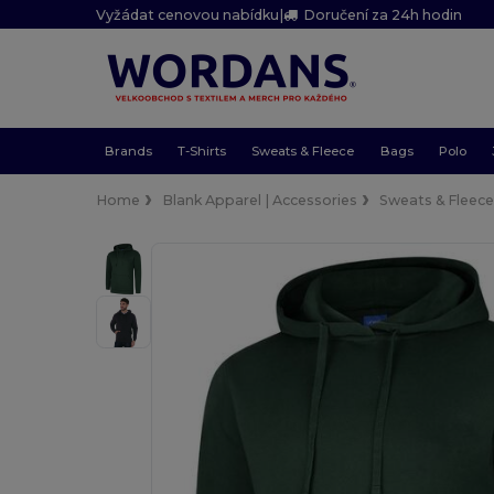
Vyžádat cenovou nabídku
|
Doručení za 24h hodin
Brands
T-Shirts
Sweats & Fleece
Bags
Polo
Home
Blank Apparel | Accessories
Sweats & Fleec