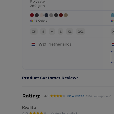
Polyester
280 gsm
+3 Colors
XS
S
M
L
XL
2XL
W21
Netherlands
Product Customer Reviews
Rating:
4.5
on 4 votes
3980 prodaných kusů
Kvalita
4.0
Review by Emilie C.