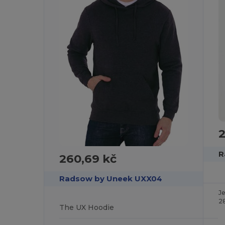
2
R
260,69 kč
Radsow by Uneek UXX04
J
2
The UX Hoodie