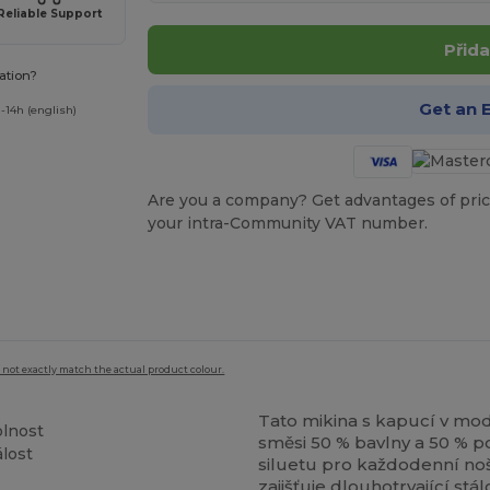
Reliable Support
Přida
ation?
Get an 
-14h (english)
Are you a company? Get advantages of pric
your intra-Community VAT number.
 not exactly match the actual product colour.
Tato mikina s kapucí v mo
olnost
směsi 50 % bavlny a 50 % po
lost
siluetu pro každodenní noš
zajišťuje dlouhotrvající st