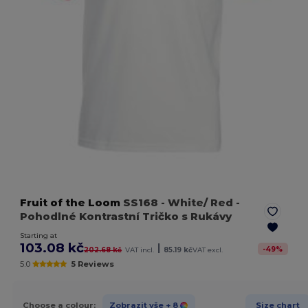
Fruit of the Loom
SS168
- White/ Red
-
Pohodlné Kontrastní Tričko s Rukávy
Starting at
103.08 kč
|
-
49
%
202.68 kč
VAT incl.
85.19 kč
VAT excl.
5.0
5 Reviews
Choose a colour:
Zobrazit vše
+ 8
Size chart