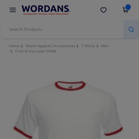
×
Aplikace Wordans
Stáhnout app
Lepší ceny v aplikaci!
Home
Blank Apparel | Accessories
T-Shirts
Men
Fruit of the Loom SS168