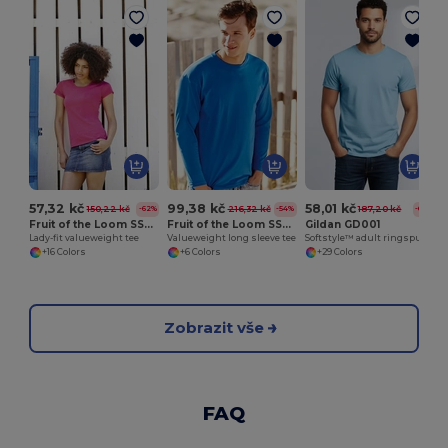
57,32 kč
99,38 kč
58,01 kč
150,22 kč
216,32 kč
187,20 kč
-62%
-54%
-69%
Fruit of the Loom SS050
Fruit of the Loom SS032
Gildan GD001
Lady-fit valueweight tee
Valueweight long sleeve tee
Softstyle™ adult ringspun t-shirt
+16 Colors
+6 Colors
+29 Colors
Zobrazit vše
FAQ