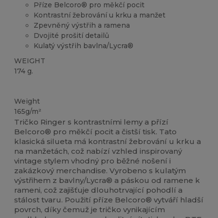
Příze Belcoro® pro měkčí pocit
Kontrastní žebrování u krku a manžet
Zpevněný výstřih a ramena
Dvojité prošití detailů
Kulatý výstřih bavlna/Lycra®
WEIGHT
174 g.
Přizpůsobitelné
Vysoké zásoby
Weight
165g/m²
Tričko Ringer s kontrastními lemy a přízí
Belcoro® pro měkčí pocit a čistší tisk. Tato
klasická silueta má kontrastní žebrování u krku a
na manžetách, což nabízí vzhled inspirovaný
vintage stylem vhodný pro běžné nošení i
zakázkový merchandise. Vyrobeno s kulatým
výstřihem z bavlny/Lycra® a páskou od ramene k
rameni, což zajišťuje dlouhotrvající pohodlí a
stálost tvaru. Použití příze Belcoro® vytváří hladší
povrch, díky čemuž je tričko vynikajícím