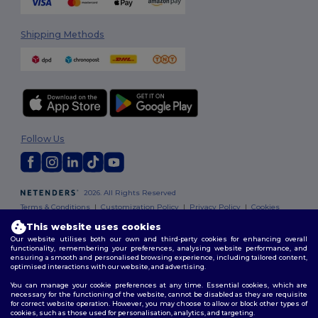
Shipping Methods
Follow Us
2026. All Rights Reserved
Terms & Conditions
|
Customization Policy
|
Privacy Policy
|
Cookies
Policy
|
Site Map
This website uses cookies
Our website utilises both our own and third-party cookies for enhancing overall
functionality, remembering your preferences, analysing website performance, and
ensuring a smooth and personalised browsing experience, including tailored content,
optimised interactions with our website, and advertising.
You can manage your cookie preferences at any time. Essential cookies, which are
necessary for the functioning of the website, cannot be disabled as they are requisite
for correct website operation. However, you may choose to allow or block other types of
cookies, such as those used for personalisation, analytics, and targeting.