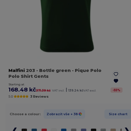
Malfini
203
- Bottle green
- Pique Polo
Polo Shirt Gents
Starting at
168.48 kč
|
-
55
%
371.39 kč
VAT incl.
139.24 kč
VAT excl.
5.0
3 Reviews
Choose a colour:
Zobrazit vše
+ 38
Size chart