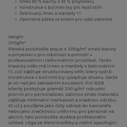
Směs 65 % bavlny a 35 % polyesteru
Konstrukce s bočními švy pro lepší střih
Žebrovaný límec a manžety 1:1
Zpevněná páska za krkem pro vyšší odolnost
Vysoké zásoby
Přizpůsobitelné
Weight
200g/m²
Pánská polokošile piqué z 200g/m² směsi bavlny
a polyesteru pro odolnost a pohodlí v
profesionálním i neformálním prostředí. Tento
klasický oděv má límec a manžety s žebrováním
1:1, což zajišťuje strukturovaný střih, který vydrží.
Konstrukce s bočními švy vylepšuje siluetu, takže
je víc než jen základním kouskem. Pro B2B
klienty poskytuje gramáž 200 g/m² robustní
povrch pro personalizaci, zatímco směs materiálů
zajišťuje minimální mačkavost a snadnou údržbu.
Ať už ji použijete jako čistý základ do kanceláře
nebo jako značkovou uniformu pro personál na
akcích, tato polokošile dodává profesionální
vzhled. Léga se třemi knoflíky a vnitřní zpevňující