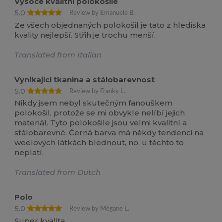
Vysoce kvalitní polokošile
5.0
Review by Emanuele B.
Ze všech objednaných polokošil je tato z hlediska
kvality nejlepší. Střih je trochu menší.
Translated from Italian
Vynikající tkanina a stálobarevnost
5.0
Review by Franky L.
Nikdy jsem nebyl skutečným fanouškem
polokošil, protože se mi obvykle nelíbí jejich
materiál. Tyto polokošile jsou velmi kvalitní a
stálobarevné. Černá barva má někdy tendenci na
weelových látkách blednout, no, u těchto to
neplatí.
Translated from Dutch
Polo
5.0
Review by Mégane L.
Super kvalita