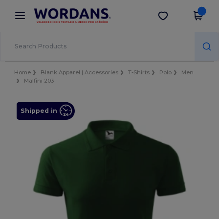
×
Aplikace Wordans
Stáhnout app
Lepší ceny v aplikaci!
Home
Blank Apparel | Accessories
T-Shirts
Polo
Men
Malfini 203
Shipped in