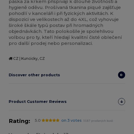
páska za krkem přispívají k dlouhé životnosti a
hygieně oděvu. Prošívaná tkanina piqué zajišťuje
pohodlí v kanceláři i při fyzických aktivitách. K
dispozici ve velikostech až do 4XL, což vyhovuje
široké škále typů postav při hromadných
objednávkách. Tato polokošile je spolehlivou
volbou pro ty, kteří hledají kvalitní čisté oblečení
pro další prodej nebo personalizaci.
CZ | Kuncicky, CZ
Discover other products
Product Customer Reviews
Rating:
5.0
on 3 votes
5187 prodaných kusů