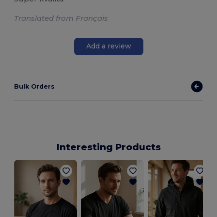
Translated from Français
Add a review
Bulk Orders
Interesting Products
M
U