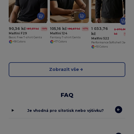
90,36 kč
105,16 kč
1 033,76
197,37 kč
196,67 kč
-54%
-47%
2 070,98
Malfini F29
Malfini 124
kč
kč
-50%
Basic Free T-shirt Gents
Fantasy T-shirt Gents
Malfini 522
+18 Colors
+17 Colors
Performance Softshell Jacket Gents
+10 Colors
Zobrazit vše
FAQ
Je vhodná pro sítotisk nebo výšivku?