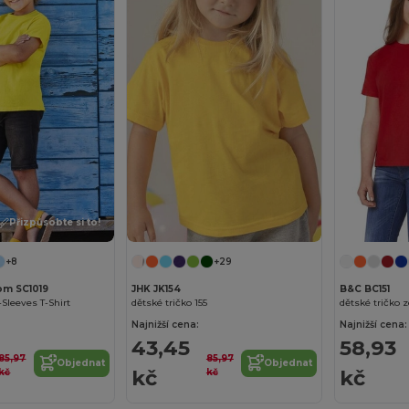
Přizpůsobte si to!
+8
+29
oom SC1019
JHK JK154
B&C BC151
-Sleeves T-Shirt
dětské tričko 155
dětské tričko 
Najnižší cena:
Najnižší cena:
43,45
58,93
85,97
85,97
Objednat
Objednat
kč
kč
kč
kč