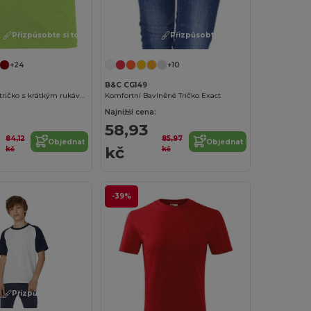
Přizpůsobte si to!
Přizpůsobte si to!
+24
+10
B&C CG149
Beagle dětské tričko s krátkým rukávem
Komfortní Bavlněné Tričko Exact
Najnižší cena:
58,93
84,12
85,97
Objednat
Objednat
kč
kč
kč
-39%
Přizpůsobte si to!