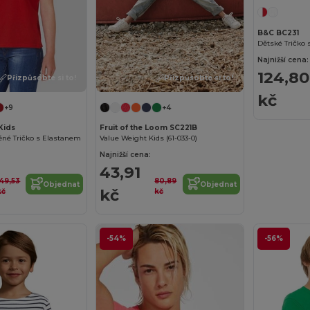
B&C BC231
Najnižší cena:
124,80
Přizpůsobte si to!
Přizpůsobte si to!
kč
+9
+4
Kids
Fruit of the Loom SC221B
ěné Tričko s Elastanem
Value Weight Kids (61-033-0)
Najnižší cena:
43,91
149,53
80,89
Objednat
Objednat
kč
kč
kč
-54%
-56%