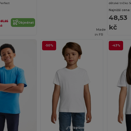
Perfect
dětské tričko S
Najnižší cena:
48,53
281,95
Objednat
kč
kč
Made
in
FR
-50%
-43%
Přizpůsobte si to!