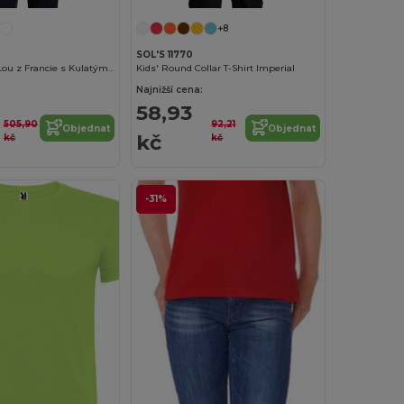
+8
SOL'S 11770
Dětské Tričko Lou z Francie s Kulatým Výstřihem
Kids' Round Collar T-Shirt Imperial
Najnižší cena:
58,93
505,90
92,21
Objednat
Objednat
kč
kč
kč
-31%