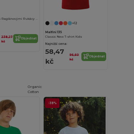
Dětské Tričko s Raglánovými Rukávy pro Sportovce
+12
Malfini 135
Classic New T-shirt Kids
238,27
Objednat
kč
Najnižší cena:
58,47
96,60
Objednat
kč
kč
Organic
Cotton
-38%