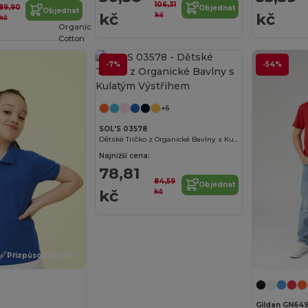
106,31
89,90
Objednat
Objednat
kč
kč
kč
kč
Organic
Cotton
-7%
-54%
Přizpůsobte si to!
+6
SOL'S 03578
Dětské Tričko z Organické Bavlny s Kulatým Výstřihem
Najnižší cena:
78,81
84,59
Objednat
kč
kč
Přizpůsobte si to!
Gildan GN64