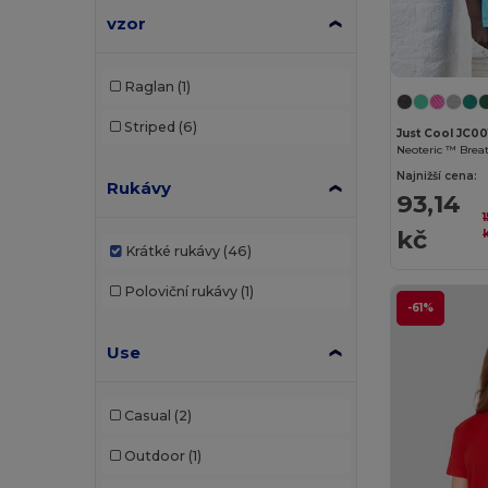
vzor
Raglan
(1)
Striped
(6)
Just Cool JC00
Neoteric ™ Breat
Najnižší cena:
Rukávy
93,14
kč
Krátké rukávy
(46)
Poloviční rukávy
(1)
-61%
Use
Casual
(2)
Outdoor
(1)