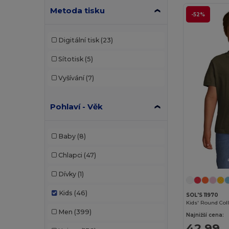
Metoda tisku
-52%
Digitální tisk
(23)
Sítotisk
(5)
Vyšívání
(7)
Pohlaví - Věk
Baby
(8)
Chlapci
(47)
Dívky
(1)
Kids
(46)
SOL'S 11970
Kids' Round Coll
Men
(399)
Najnižší cena:
42,99