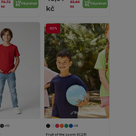
70,72
93,60
Objednat
Objednat
kč
kč
kč
-52%
Přizpůsobte si to!
+10
+16
9
Fruit of the Loom SC231