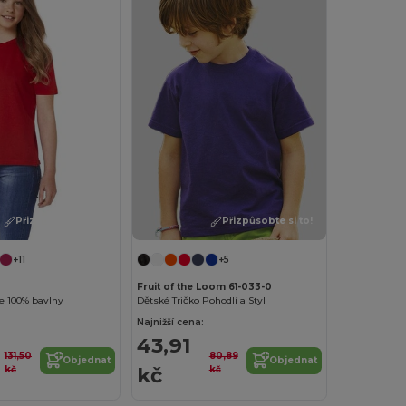
Přizpůsobte si to!
Přizpůsobte si to!
+11
+5
Fruit of the Loom 61-033-0
ze 100% bavlny
Dětské Tričko Pohodlí a Styl
Najnižší cena:
43,91
131,50
80,89
Objednat
Objednat
kč
kč
kč