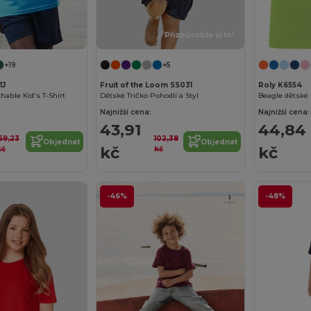
Přizpůsobte si to!
+19
+5
1J
Fruit of the Loom SS031
Roly K6554
hable Kid's T-Shirt
Dětské Tričko Pohodlí a Styl
Najnižší cena:
Najnižší cena:
43,91
44,84
159,23
102,38
Objednat
Objednat
kč
kč
kč
kč
-46%
-48%