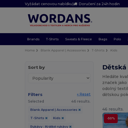
Vyžádat cenovou nabídku
|
Doručení za 24h hodin
Brands
T-Shirts
Sweats & Fleece
Bags
Polo
Home
Blank Apparel | Accessories
T-Shirts
Kids
Dětská 
Sort by
Hledáte kva
značek jako 
odolný texti
Filters
dětskou pok
« Reset
Selected
46 results.
46 results.
Blank Apparel | Accessories
T-Shirts
Kids
-50%
Rukávy : Krátké rukávy