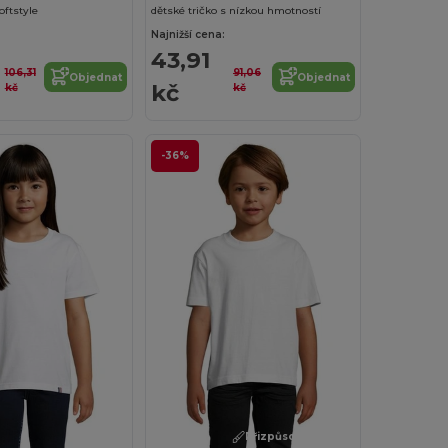
oftstyle
dětské tričko s nízkou hmotností
Najnižší cena:
43,91
106,31
91,06
Objednat
Objednat
kč
kč
kč
-36%
Přizpůsobte si to!