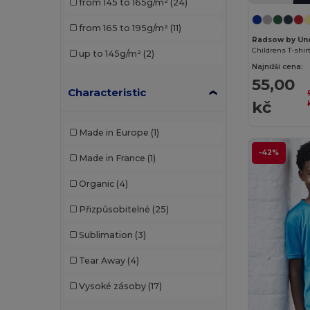
from 145 to 165g/m²
(24)
SF Mini
(1)
from 165 to 195g/m²
(11)
SOL'S
(6)
Radsow by Un
Childrens T-shir
up to 145g/m²
(2)
Najnižší cena:
55,00
Characteristic
kč
Made in Europe
(1)
-42%
Made in France
(1)
Organic
(4)
Přizpůsobitelné
(25)
Sublimation
(3)
Tear Away
(4)
Vysoké zásoby
(17)