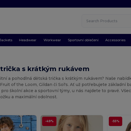
Jackets
Headwear
Workwear
Sportovní oblečení
Accessories
trička s krátkým rukávem
litní a pohodlná dětská trička s krátkým rukávem? Naše nabí
Fruit of the Loom, Gildan či Sol's. Ať už potřebujete základní
l pro školní akce a sportovní týmy, u nás najdete to pravé. Vše
ožku a maximální odolnost.
-49%
-55%