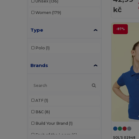
Unisex
(136)
kč
Women
(179)
Type
-87%
Polo
(1)
Brands
ATF
(1)
B&C
(8)
Build Your Brand
(1)
Fruit of the Loom
(6)
SOL'S 02948