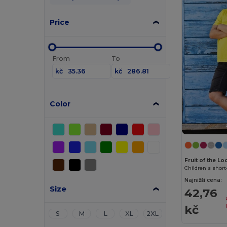
Price
From
To
kč
kč
Color
Fruit of the L
Children's short
Najnižší cena:
Size
42,76
kč
S
M
L
XL
2XL