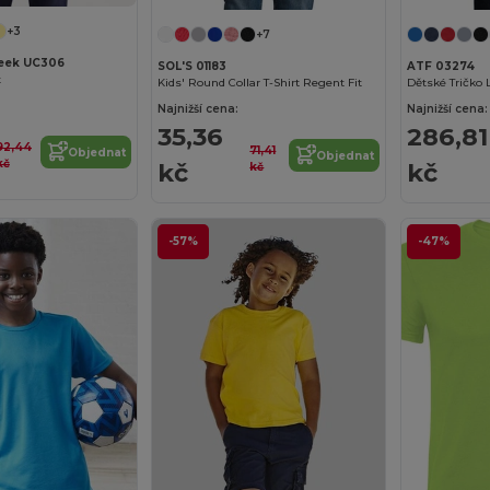
+3
+7
eek UC306
SOL'S 01183
ATF 03274
t
Kids' Round Collar T-Shirt Regent Fit
Najnižší cena:
Najnižší cena:
35,36
286,81
92,44
71,41
Objednat
Objednat
kč
kč
kč
kč
-57%
-47%