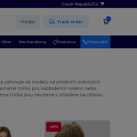
Czech Republic
/
Cs
Hledat
Track Order
Other
Merchandising
Clearance
Přizpůsobit!
dka zahrnuje 46 modelů od předních světových
 bavlněné tričko pro každodenní nošení, nebo
chna trička jsou navržena s ohledem na citlivou
-46%