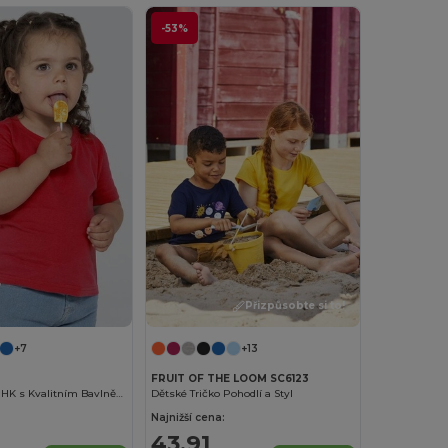
-53%
Přizpůsobte si to!
+7
+13
FRUIT OF THE LOOM SC6123
Dětské Tričko JHK s Kvalitním Bavlněným Dotykem
Dětské Tričko Pohodlí a Styl
Najnižší cena:
43,91