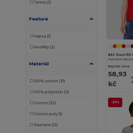
Tennis
(1)
Feature
Kapsa
(1)
Knoflíky
(2)
B&C Exact 150 
Pohodlné Bavln
Materiál
Najnižší cena:
58,93
100% cotton
(31)
kč
100% polyester
(3)
-39%
Cotton
(32)
Cotton-poly
(1)
Elastane
(12)