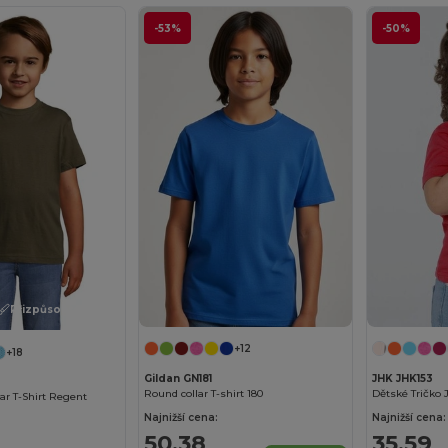
-53%
-50%
Přizpůsobte si to!
+12
+18
Gildan GN181
JHK JHK153
Round collar T-shirt 180
ar T-Shirt Regent
Najnižší cena:
Najnižší cena:
50,38
35,59