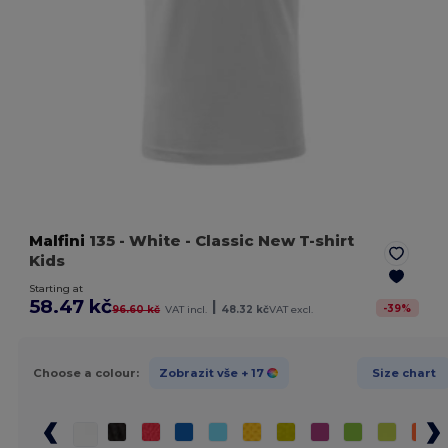
Malfini
135
- White
- Classic New T-shirt
Kids
Starting at
58.47 kč
|
-
39
%
96.60 kč
VAT incl.
48.32 kč
VAT excl.
Choose a colour:
Zobrazit vše
+ 17
Size chart