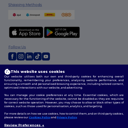
Shipping Methods
Follow Us
2026. All Rights Reserved
This website uses cookies
Terms & Conditions
|
Customization Policy
|
Privacy Policy
|
Cookies
Our website utilises both our own and third-party cookies for enhancing overall
Policy
|
Site Map
functionality, remembering your preferences, analysing website performance, and
ensuring a smooth and personalised browsing experience, including tailored content,
optimised interactions with our website, and advertising.
You can manage your cookie preferences at any time. Essential cookies, which are
necessary for the functioning of the website, cannot be disabled as they are requisite
for correct website operation. However, you may choose to allow or block other types of
cookies, such as those used for personalisation, analytics, and targeting.
For more details on how we use cookies, how to control them, and on third-party cookies,
please review our
Cookies Policy
and
Privacy Policy
.
Review Preferences