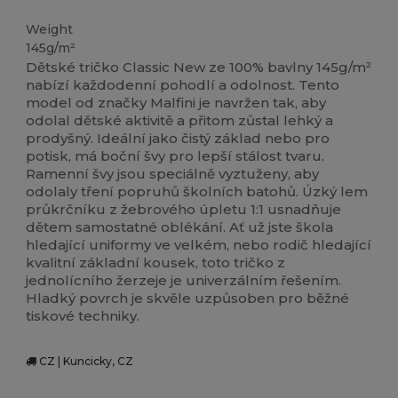
Vysoké zásoby
Weight
145g/m²
Dětské tričko Classic New ze 100% bavlny 145g/m²
nabízí každodenní pohodlí a odolnost. Tento
model od značky Malfini je navržen tak, aby
odolal dětské aktivitě a přitom zůstal lehký a
prodyšný. Ideální jako čistý základ nebo pro
potisk, má boční švy pro lepší stálost tvaru.
Ramenní švy jsou speciálně vyztuženy, aby
odolaly tření popruhů školních batohů. Úzký lem
průkrčníku z žebrového úpletu 1:1 usnadňuje
dětem samostatné oblékání. Ať už jste škola
hledající uniformy ve velkém, nebo rodič hledající
kvalitní základní kousek, toto tričko z
jednolícního žerzeje je univerzálním řešením.
Hladký povrch je skvěle uzpůsoben pro běžné
tiskové techniky.
CZ | Kuncicky, CZ