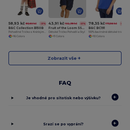
58,93 kč
43,91 kč
78,35 kč
93,60 kč
102,38 kč
173,56 kč
-37%
-57%
-55%
B&C Collection B150B
Fruit of the Loom SS031
B&C BC191
Pohodlné Tričko s Krátkým Rukávem
Dětské Tričko Pohodlí a Styl
100% bavlněné dětské tričko
+16 Colors
+11 Colors
+10 Colors
Zobrazit vše
FAQ
Je vhodné pro sítotisk nebo výšivku?
Srazí se po vyprání?