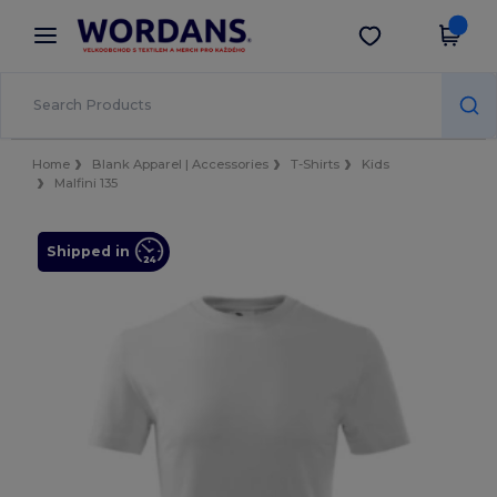
×
Aplikace Wordans
Stáhnout app
Lepší ceny v aplikaci!
Home
Blank Apparel | Accessories
T-Shirts
Kids
Malfini 135
Shipped in