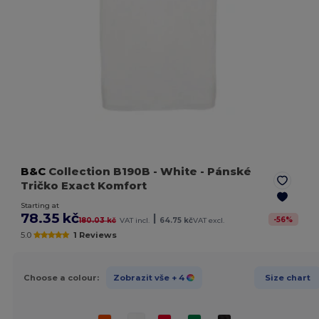
B&C
Collection B190B
- White
- Pánské
Tričko Exact Komfort
Starting at
78.35 kč
|
-
56
%
180.03 kč
VAT incl.
64.75 kč
VAT excl.
5.0
1 Reviews
Choose a colour:
Zobrazit vše
+ 4
Size chart