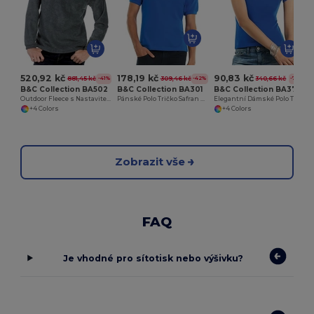
520,92 kč
178,19 kč
90,83 kč
881,45 kč
309,46 kč
340,66 kč
-41%
-42%
-73%
B&C Collection BA502
B&C Collection BA301
B&C Collection BA370
Outdoor Fleece s Nastavitelným Lemem
Pánské Polo Tričko Safran Styl
Elegantní Dámské Polo Tričko Safran
+4 Colors
+4 Colors
Zobrazit vše
FAQ
Je vhodné pro sítotisk nebo výšivku?