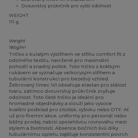
Dvouvrstvý průkrčník pro vyšší odolnost
WEIGHT
111 g.
Přizpůsobitelné
Weight
185g/m²
Tričko s kulatým výstřihem ve střihu comfort fit z
odolného textilu, navržené pro maximální
pohodlí a snadný potisk. Toto tričko s krátkým
rukávem se vyznačuje velkorysým střihem a
tubulární konstrukcí pro bezešvý vzhled.
Žebrovaný límec 1x1 obsahuje elastan pro stálost
tvaru, zatímco dvouvrstvý průkrčník zvyšuje
odolnost. Toto čisté tričko je ideální pro
hromadné objednávky a slouží jako vysoce
kvalitní podklad pro sítotisk, výšivku nebo DTF. Ať
už pro firemní akce, uniformy pro personál nebo
běžný prodej, nabízí spolehlivou rovnováhu mezi
stylem a životností. Absence bočních švů díky
tubulárnímu úpletu zajišťuje konzistentní povrch