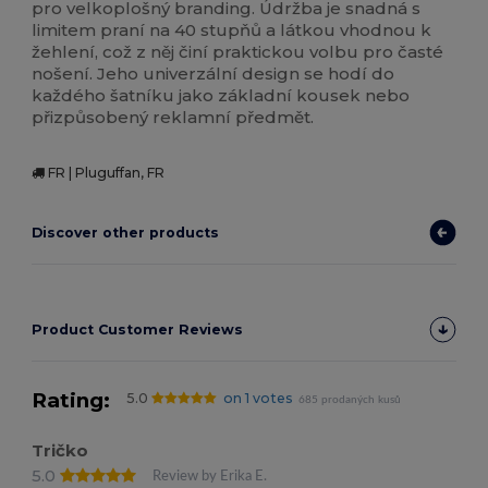
pro velkoplošný branding. Údržba je snadná s
limitem praní na 40 stupňů a látkou vhodnou k
žehlení, což z něj činí praktickou volbu pro časté
nošení. Jeho univerzální design se hodí do
každého šatníku jako základní kousek nebo
přizpůsobený reklamní předmět.
FR | Pluguffan, FR
Discover other products
Product Customer Reviews
Rating:
5.0
on 1 votes
685 prodaných kusů
Tričko
5.0
Review by Erika E.