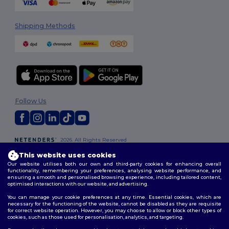
Shipping Methods
Follow Us
2026. All Rights Reserved
Terms & Conditions
|
Customization Policy
|
Privacy Policy
|
Cookies
This website uses cookies
Policy
|
Site Map
Our website utilises both our own and third-party cookies for enhancing overall
functionality, remembering your preferences, analysing website performance, and
ensuring a smooth and personalised browsing experience, including tailored content,
optimised interactions with our website, and advertising.
You can manage your cookie preferences at any time. Essential cookies, which are
necessary for the functioning of the website, cannot be disabled as they are requisite
for correct website operation. However, you may choose to allow or block other types of
cookies, such as those used for personalisation, analytics, and targeting.