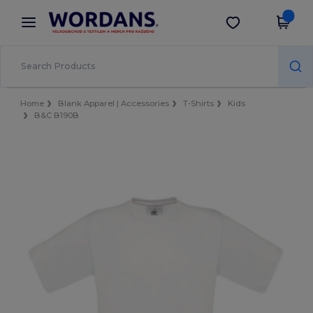
×
Aplikace Wordans
Stáhnout app
Lepší ceny v aplikaci!
Home
Blank Apparel | Accessories
T-Shirts
Kids
B&C B190B