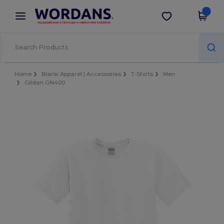
×
Aplikace Wordans
Stáhnout app
Lepší ceny v aplikaci!
Home
Blank Apparel | Accessories
T-Shirts
Men
Gildan GN400