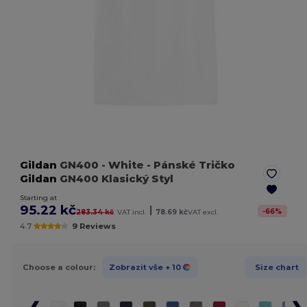
Gildan
GN400
- White
- Pánské Tričko
Gildan
GN400 Klasický Styl
Starting at
95.22 kč
|
-
66
%
283.34 kč
VAT incl.
78.69 kč
VAT excl.
4.7
9 Reviews
Choose a colour:
Zobrazit vše
+ 10
Size chart