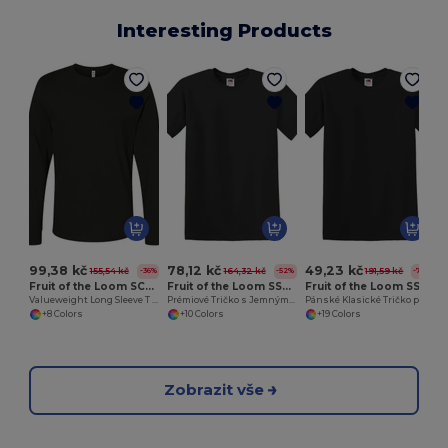
Interesting Products
99,38 kč
78,12 kč
49,23 kč
155,54 kč
164,32 kč
191,59 kč
-36%
-52%
-74%
Fruit of the Loom SC201
Fruit of the Loom SS044
Fruit of the Loom SS048
Valueweight Long Sleeve T (61-038-0)
Prémiové Tričko s Jemným Úpletem
Pánské Klasické Tričko pro Vlastní Design
+8 Colors
+10 Colors
+19 Colors
Zobrazit vše