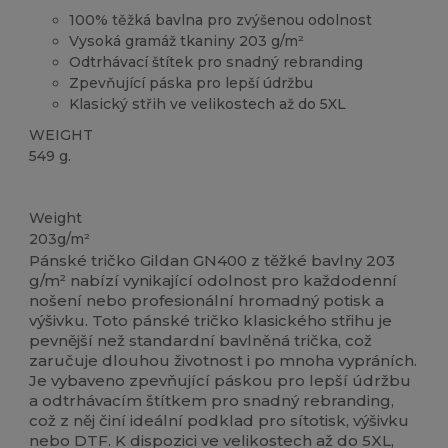
100% těžká bavlna pro zvýšenou odolnost
Vysoká gramáž tkaniny 203 g/m²
Odtrhávací štítek pro snadný rebranding
Zpevňující páska pro lepší údržbu
Klasický střih ve velikostech až do 5XL
WEIGHT
549 g.
Tear Away
Přizpůsobitelné
Vysoké zásoby
Weight
203g/m²
Pánské tričko Gildan GN400 z těžké bavlny 203
g/m² nabízí vynikající odolnost pro každodenní
nošení nebo profesionální hromadný potisk a
výšivku. Toto pánské tričko klasického střihu je
pevnější než standardní bavlněná trička, což
zaručuje dlouhou životnost i po mnoha vypráních.
Je vybaveno zpevňující páskou pro lepší údržbu
a odtrhávacím štítkem pro snadný rebranding,
což z něj činí ideální podklad pro sítotisk, výšivku
nebo DTF. K dispozici ve velikostech až do 5XL,