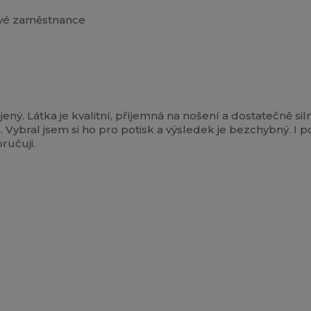
 své zaměstnance
ý. Látka je kvalitní, příjemná na nošení a dostatečně silná
bral jsem si ho pro potisk a výsledek je bezchybný. I po 
ručuji.