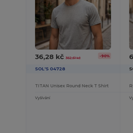
36,28 kč
-90%
362,61 kč
SOL'S 04728
S
TITAN Unisex Round Neck T Shirt
Vyšívání
Vy