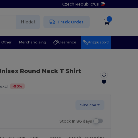
Czech Republic
/
Cs
Hledat
Track Order
Other
Merchandising
Clearance
Přizpůsobit!
Unisex Round Neck T Shirt
-
90
%
excl.
Size chart
Stock In 86 days