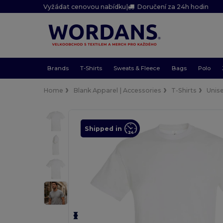
Vyžádat cenovou nabídku
|
Doručení za 24h hodin
Brands
T-Shirts
Sweats & Fleece
Bags
Polo
Home
Blank Apparel | Accessories
T-Shirts
Unis
Shipped in