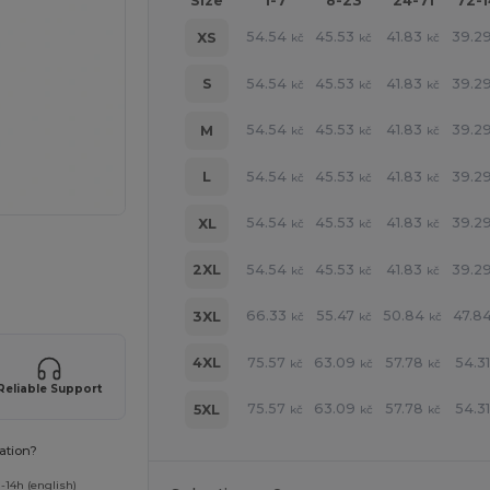
Size
1-7
8-23
24-71
72-
54.54
45.53
41.83
39.2
XS
kč
kč
kč
54.54
45.53
41.83
39.2
S
kč
kč
kč
54.54
45.53
41.83
39.2
M
kč
kč
kč
54.54
45.53
41.83
39.2
L
kč
kč
kč
54.54
45.53
41.83
39.2
XL
kč
kč
kč
ine ZDE!
54.54
45.53
41.83
39.2
2XL
kč
kč
kč
66.33
55.47
50.84
47.8
3XL
kč
kč
kč
75.57
63.09
57.78
54.31
4XL
kč
kč
kč
Reliable Support
75.57
63.09
57.78
54.31
5XL
kč
kč
kč
ation?
-14h (english)