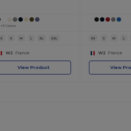
+5 Colors
XS
S
M
L
XL
2XL
XS
S
M
L
W2
France
W2
France
View Product
View Pr
ů