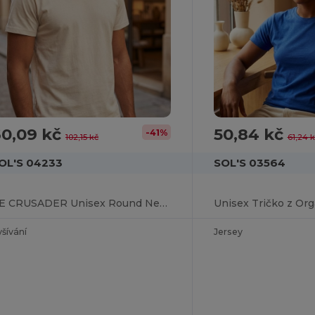
60,09 kč
50,84 kč
-41%
102,15 kč
61,24 k
OL'S 04233
SOL'S 03564
RE CRUSADER Unisex Round Neck T Shirt
šívání
Jersey