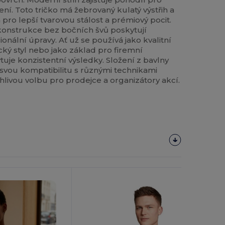
ní. Toto tričko má žebrovaný kulatý výstřih a
pro lepší tvarovou stálost a prémiový pocit.
konstrukce bez bočních švů poskytují
nální úpravy. Ať už se používá jako kvalitní
ický styl nebo jako základ pro firemní
uje konzistentní výsledky. Složení z bavlny
svou kompatibilitu s různými technikami
lehlivou volbu pro prodejce a organizátory akcí.
Přizpůsobte
Si To!