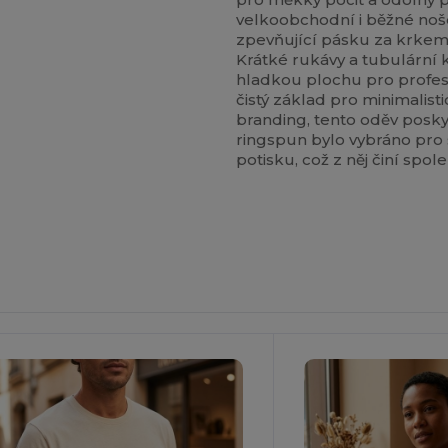
velkoobchodní i běžné noše
zpevňující pásku za krkem 
Krátké rukávy a tubulární 
hladkou plochu pro profesio
čistý základ pro minimalist
branding, tento oděv poskyt
ringspun bylo vybráno pro 
potisku, což z něj činí spo
Přizpůsobte
Si To!