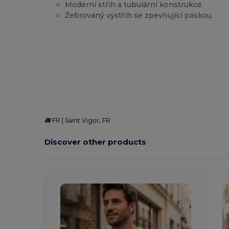
Moderní střih a tubulární konstrukce
Žebrovaný výstřih se zpevňující páskou
Přizpůsobitelné
Vysoké zásoby
FR | Saint Vigor, FR
Discover other products
Přizpůsobte
Si To!