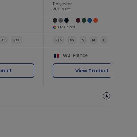
Polyester
280 gsm
+12 Colors
XL
2XL
2XS
XS
S
M
L
XL
W2
France
oduct
View Product