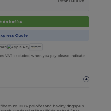
Total:
0.00 kč
t do košíku
Express Quote
es VAT excluded, when you pay please indicate
střihem ze 100% poločesané bavlny ringspun
ovrch. Moderní střih zajišťuje pohodlí pro