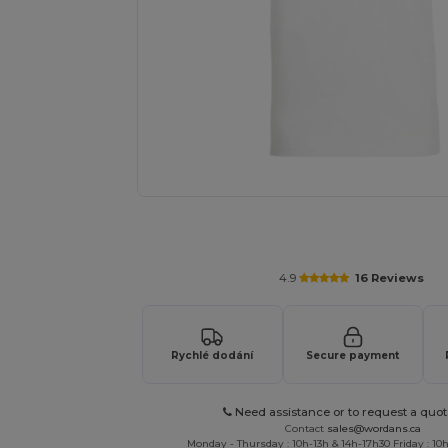
Přizpůsobte si svůj produkt onl
4.9
16 Reviews
Rychlé dodání
Secure payment
Need assistance or to request a quot
Contact
sales@wordans.ca
Monday - Thursday : 10h-13h & 14h-17h30 Friday : 10h