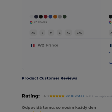
+2 Colors
XS
S
M
L
XL
2XL
W2
France
Product Customer Reviews
Rating:
4.9
on 16 votes
14512 prodaných kus
Odpovídá tomu, co nosím každý den