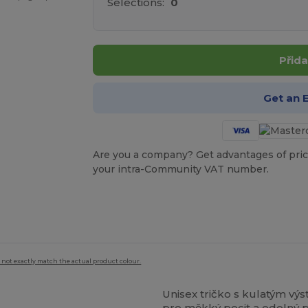
Selections:
0
Přida
Get an 
Are you a company? Get advantages of pric
your intra-Community VAT number.
 not exactly match the actual product colour.
Unisex tričko s kulatým vý
pro měkký pocit a odolný p