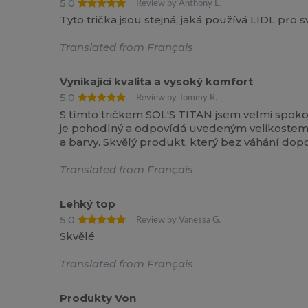
5.0
Review by Anthony L.
Tyto trička jsou stejná, jaká používá LIDL pro
Translated from Français
Vynikající kvalita a vysoký komfort
5.0
Review by Tommy R.
S tímto tričkem SOL'S TITAN jsem velmi spokojen
je pohodlný a odpovídá uvedeným velikostem. Vy
a barvy. Skvělý produkt, který bez váhání dopo
Translated from Français
Lehký top
5.0
Review by Vanessa G.
Skvělé
Translated from Français
Produkty Von