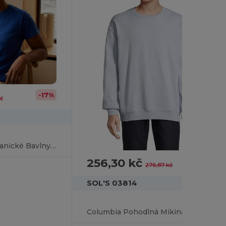
-17%
č
Unisex Tričko z Organické Bavlny s Kulatým Výstřihem
256,30 kč
-7%
276,87 kč
SOL'S 03814
Columbia Pohodlná Mikina s Kulatým Výstřihem