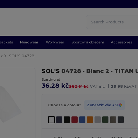
Jackets
Headwear
Workwear
Sportovní oblečení
Accessories
ex
SOL'S 04728
SOL'S
04728
- Blanc 2
- TITAN 
Starting at
36.28 kč
|
362.61 kč
VAT incl.
29.98 kč
VAT 
Choose a colour:
Zobrazit vše
+ 9