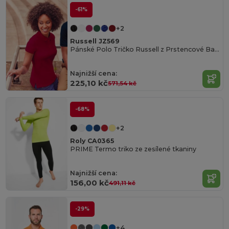
-61%
+2
Russell JZ569
Pánské Polo Tričko Russell z Prstencové Bavlny
Najnižší cena:
225,10 kč
571,54 kč
-68%
+2
Roly CA0365
PRIME Termo triko ze zesílené tkaniny
Najnižší cena:
156,00 kč
491,11 kč
-29%
+4