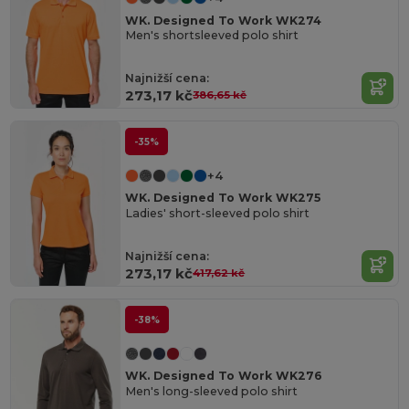
WK. Designed To Work WK274
Men's shortsleeved polo shirt
Najnižší cena:
273,17 kč
386,65 kč
-35%
+4
WK. Designed To Work WK275
Ladies' short-sleeved polo shirt
Najnižší cena:
273,17 kč
417,62 kč
-38%
WK. Designed To Work WK276
Men's long-sleeved polo shirt