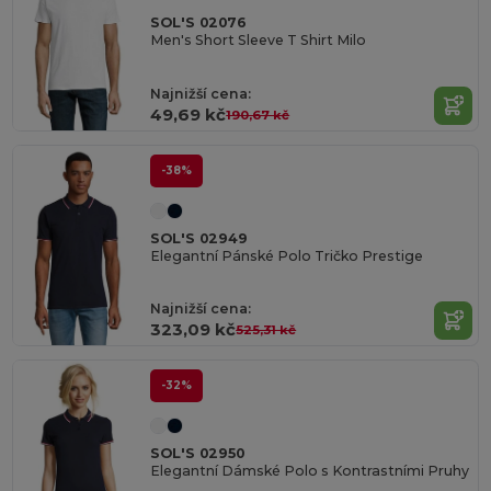
SOL'S 02076
Men's Short Sleeve T Shirt Milo
Najnižší cena:
49,69 kč
190,67 kč
-38%
SOL'S 02949
Elegantní Pánské Polo Tričko Prestige
Najnižší cena:
323,09 kč
525,31 kč
-32%
SOL'S 02950
Elegantní Dámské Polo s Kontrastními Pruhy