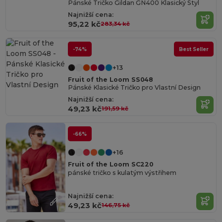
Pánské Tričko Gildan GN400 Klasický Styl
Najnižší cena:
95,22 kč
283,34 kč
-74%
Best Seller
+13
Fruit of the Loom SS048
Pánské Klasické Tričko pro Vlastní Design
Najnižší cena:
49,23 kč
191,59 kč
-66%
+16
Fruit of the Loom SC220
pánské tričko s kulatým výstřihem
Najnižší cena:
49,23 kč
146,75 kč