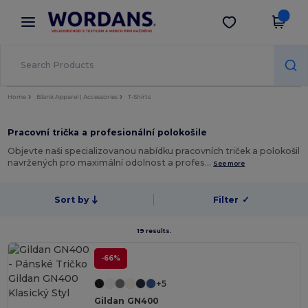
×
Aplikace Wordans
Stáhnout app
Lepší ceny v aplikaci!
Home
Blank Apparel | Accessories
T-Shirts
Pracovní trička a profesionální polokošile
Objevte naši specializovanou nabídku pracovních triček a polokošil
navržených pro maximální odolnost a profes…
See more
Sort by
Filter
✓
19 results.
-66%
+5
Gildan GN400