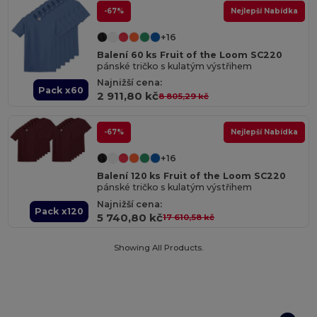
-67%
Nejlepší Nabídka
+16
Balení 60 ks Fruit of the Loom SC220
pánské tričko s kulatým výstřihem
Najnižší cena:
Pack x60
2 911,80 kč
8 805,29 kč
-67%
Nejlepší Nabídka
+16
Balení 120 ks Fruit of the Loom SC220
pánské tričko s kulatým výstřihem
Najnižší cena:
Pack x120
5 740,80 kč
17 610,58 kč
Showing All Products.