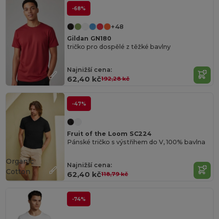
-68%
+48
Gildan GN180
tričko pro dospělé z těžké bavlny
Najnižší cena:
62,40 kč
192,28 kč
-47%
Fruit of the Loom SC224
Pánské tričko s výstřihem do V, 100% bavlna
Organic
Najnižší cena:
Cotton
62,40 kč
118,79 kč
-74%