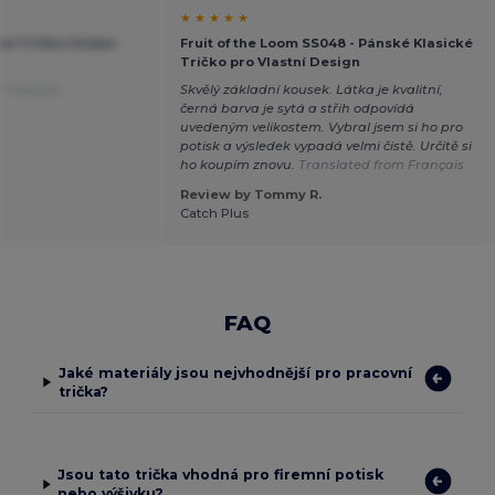
★ ★ ★ ★ ★
ké Tričko Gildan
Fruit of the Loom SS048 - Pánské Klasické
Tričko pro Vlastní Design
 Français
Skvělý základní kousek. Látka je kvalitní,
černá barva je sytá a střih odpovídá
uvedeným velikostem. Vybral jsem si ho pro
potisk a výsledek vypadá velmi čistě. Určitě si
ho koupím znovu.
Translated from Français
Review by Tommy R.
Catch Plus
FAQ
Jaké materiály jsou nejvhodnější pro pracovní
trička?
Jsou tato trička vhodná pro firemní potisk
nebo výšivku?