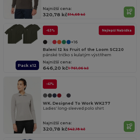
Najnižší cena:
320,78 kč
514,68 kč
-63%
Nejlepší Nabídka
+16
Balení 12 ks Fruit of the Loom SC220
pánské tričko s kulatým výstřihem
Najnižší cena:
Pack x12
646,20 kč
1 761,06 kč
-41%
WK. Designed To Work WK277
Ladies' long-sleeved polo shirt
Najnižší cena:
320,78 kč
542,18 kč