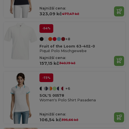
Najnižší cena:
323,09 kč
477,47 kč
-54%
+8
Fruit of the Loom 63-402-0
Piqué Polo Mischgewebe
Najnižší cena:
157,15 kč
340,19 kč
-73%
+6
SOL'S 00578
Women's Polo Shirt Pasadena
Najnižší cena:
106,54 kč
395,66 kč