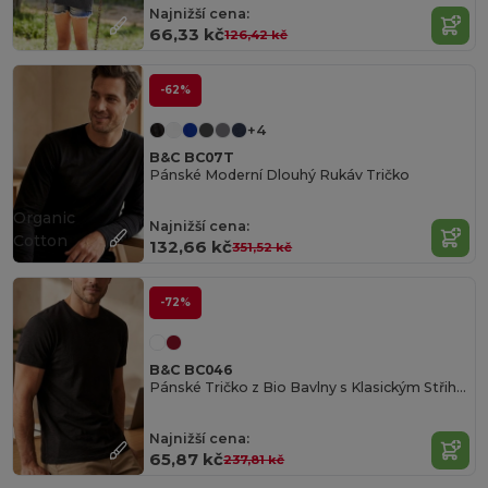
Najnižší cena:
66,33 kč
126,42 kč
-62%
+4
B&C BC07T
Pánské Moderní Dlouhý Rukáv Tričko
Organic
Najnižší cena:
Cotton
132,66 kč
351,52 kč
-72%
B&C BC046
Pánské Tričko z Bio Bavlny s Klasickým Střihem
Najnižší cena:
65,87 kč
237,81 kč