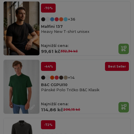
-70%
+36
Malfini 137
Heavy New T-shirt unisex
Najnižší cena:
99,61 kč
332,34 kč
-44%
Best Seller
+14
B&C CGPUI10
Pánské Polo Tričko B&C Klasik
Najnižší cena:
114,86 kč
206,15 kč
-72%