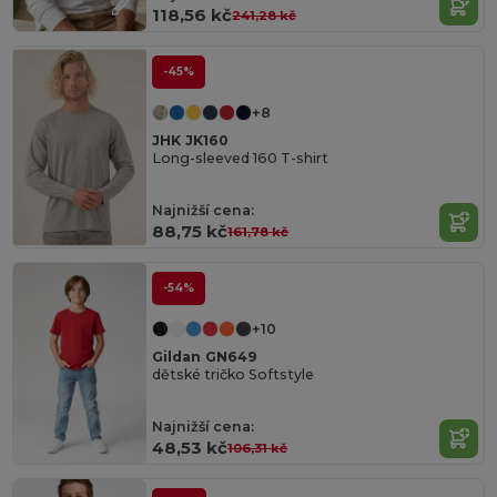
118,56 kč
241,28 kč
-45%
+8
JHK JK160
Long-sleeved 160 T-shirt
Najnižší cena:
88,75 kč
161,78 kč
-54%
+10
Gildan GN649
dětské tričko Softstyle
Najnižší cena:
48,53 kč
106,31 kč