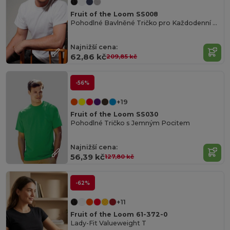
Fruit of the Loom SS008
Pohodlné Bavlněné Tričko pro Každodenní Nošení
Najnižší cena:
62,86 kč
209,85 kč
-56%
+19
Fruit of the Loom SS030
Pohodlné Tričko s Jemným Pocitem
Najnižší cena:
56,39 kč
127,80 kč
-62%
+11
Fruit of the Loom 61-372-0
Lady-Fit Valueweight T