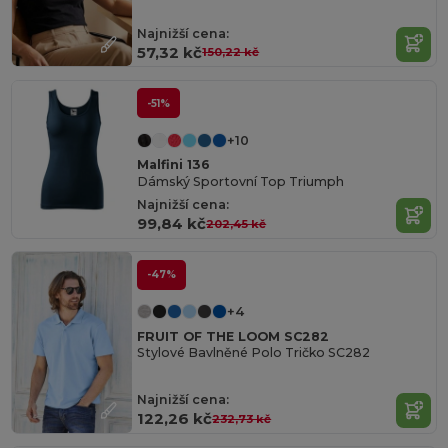
Najnižší cena:
57,32 kč
150,22 kč
-51%
+10
Malfini 136
Dámský Sportovní Top Triumph
Najnižší cena:
99,84 kč
202,45 kč
-47%
+4
FRUIT OF THE LOOM SC282
Stylové Bavlněné Polo Tričko SC282
Najnižší cena:
122,26 kč
232,73 kč