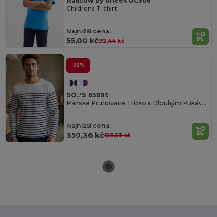
Radsow by Uneek UC306
Childrens T-shirt
Najnižší cena:
55,00 kč
92,44 kč
-32%
SOL'S 03099
Pánské Pruhované Tričko s Dlouhým Rukávem
Najnižší cena:
350,36 kč
513,53 kč