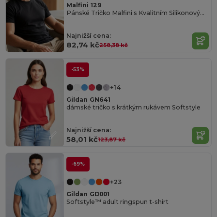
Malfini 129
Pánské Tričko Malfini s Kvalitním Silikonovým Povrchem
Najnižší cena:
82,74 kč
258,38 kč
-53%
+14
Gildan GN641
dámské tričko s krátkým rukávem Softstyle
Najnižší cena:
58,01 kč
123,87 kč
-69%
+23
Gildan GD001
Softstyle™ adult ringspun t-shirt