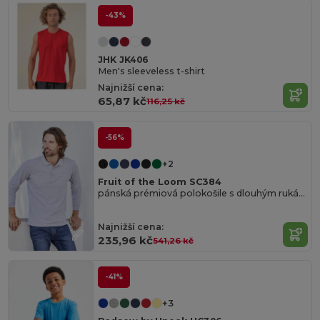
-43%
JHK JK406
Men's sleeveless t-shirt
Najnižší cena:
65,87 kč
116,25 kč
-56%
+2
Fruit of the Loom SC384
pánská prémiová polokošile s dlouhým rukávem
Najnižší cena:
235,96 kč
541,26 kč
-41%
+3