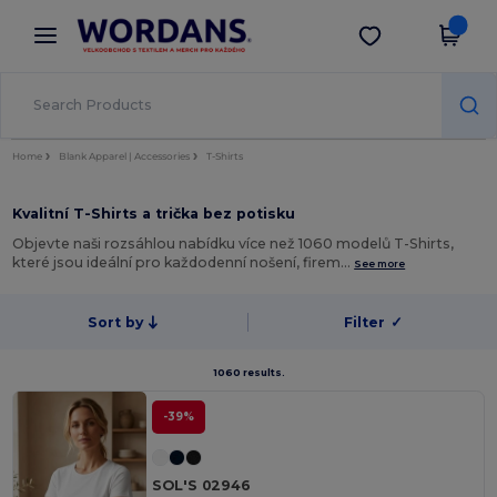
×
Aplikace Wordans
Stáhnout app
Lepší ceny v aplikaci!
Home
Blank Apparel | Accessories
T-Shirts
Kvalitní T-Shirts a trička bez potisku
Objevte naši rozsáhlou nabídku více než 1060 modelů T-Shirts,
které jsou ideální pro každodenní nošení, firem…
See more
Sort by
Filter
✓
1060 results.
-39%
SOL'S 02946