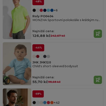
-48%
+6
Roly PO0404
MONZHA Sportovní polokošile s krátkým rukávem
Najnižší cena:
126,88 kč
242,67 kč
-44%
JHK JHK120
Child's short-sleeved bodysuit
Najnižší cena:
55,70 kč
98,68 kč
-68%
+42