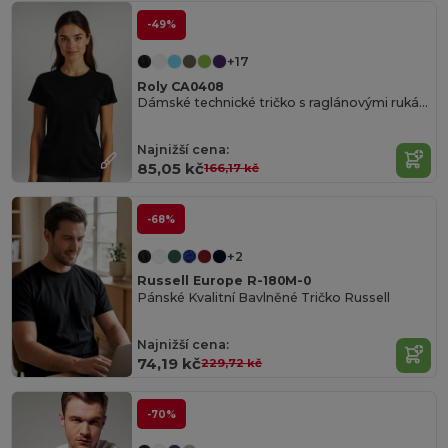
-49%
+17
Roly CA0408
Dámské technické tričko s raglánovými rukávy
Najnižší cena:
85,05 kč
166,17 kč
-68%
+2
Russell Europe R-180M-0
Pánské Kvalitní Bavlněné Tričko Russell
Najnižší cena:
74,19 kč
229,72 kč
-70%