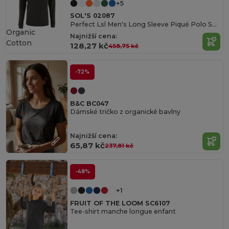
+5
SOL'S 02087
Perfect Lsl Men's Long Sleeve Piqué Polo Shirt
Organic
Najnižší cena:
Cotton
128,27 kč
458,75 kč
-72%
B&C BC047
Dámské tričko z organické bavlny
Najnižší cena:
65,87 kč
237,81 kč
-48%
+1
FRUIT OF THE LOOM SC6107
Tee-shirt manche longue enfant