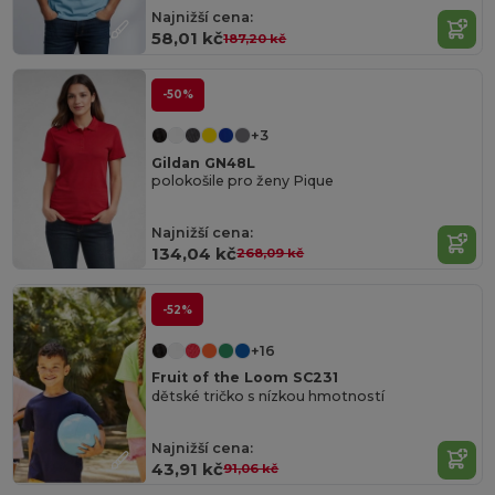
Najnižší cena:
58,01 kč
187,20 kč
-50%
+3
Gildan GN48L
polokošile pro ženy Pique
Najnižší cena:
134,04 kč
268,09 kč
-52%
+16
Fruit of the Loom SC231
dětské tričko s nízkou hmotností
Najnižší cena:
43,91 kč
91,06 kč