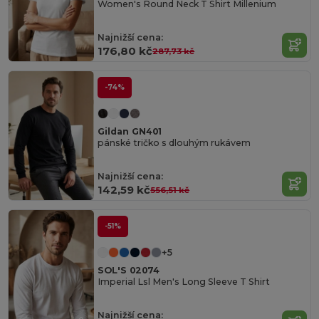
Women's Round Neck T Shirt Millenium
Najnižší cena:
176,80 kč
287,73 kč
-74%
Gildan GN401
pánské tričko s dlouhým rukávem
Najnižší cena:
142,59 kč
556,51 kč
-51%
+5
SOL'S 02074
Imperial Lsl Men's Long Sleeve T Shirt
Najnižší cena: