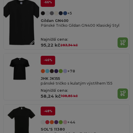
-66%
+5
Gildan GN400
Pánské Tričko Gildan GN400 Klasický Styl
Najnižší cena:
95,22 kč
283,34 kč
-46%
+78
JHK JK155
pánské tričko s kulatým výstřihem 155
Najnižší cena:
58,24 kč
108,85 kč
-48%
+44
SOL'S 11380