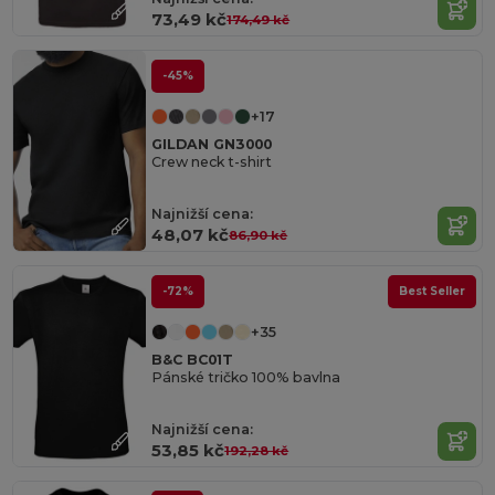
73,49 kč
174,49 kč
-45%
+17
GILDAN GN3000
Crew neck t-shirt
Najnižší cena:
48,07 kč
86,90 kč
-72%
Best Seller
+35
B&C BC01T
Pánské tričko 100% bavlna
Najnižší cena:
53,85 kč
192,28 kč