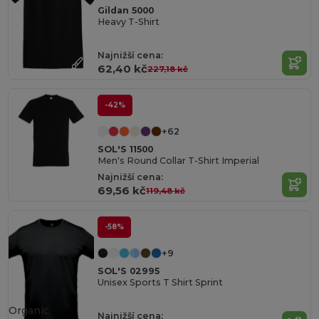
Gildan 5000
Heavy T-Shirt
Najnižší cena:
62,40 kč
227,18 kč
-42%
+62
SOL'S 11500
Men's Round Collar T-Shirt Imperial
Najnižší cena:
69,56 kč
119,48 kč
-58%
+9
SOL'S 02995
Unisex Sports T Shirt Sprint
Organic
Najnižší cena: