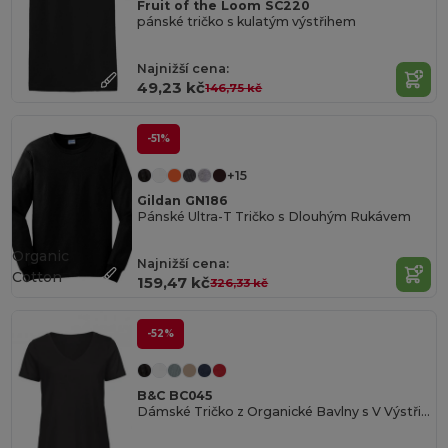
Fruit of the Loom SC220
pánské tričko s kulatým výstřihem
Najnižší cena:
49,23 kč
146,75 kč
-51%
+15
Gildan GN186
Pánské Ultra-T Tričko s Dlouhým Rukávem
Organic
Najnižší cena:
Cotton
159,47 kč
326,33 kč
-52%
B&C BC045
Dámské Tričko z Organické Bavlny s V Výstřihem