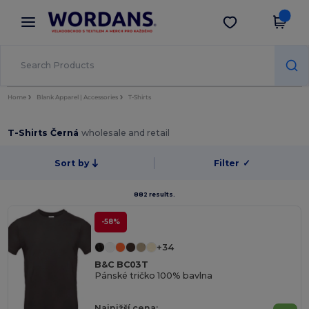
×
Aplikace Wordans
Stáhnout app
Lepší ceny v aplikaci!
Home
Blank Apparel | Accessories
T-Shirts
T-Shirts Černá
wholesale and retail
Sort by
Filter
✓
882 results.
-58%
+34
B&C BC03T
Pánské tričko 100% bavlna
Najnižší cena: