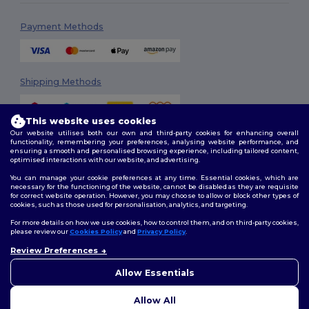
Payment Methods
Shipping Methods
This website uses cookies
Our website utilises both our own and third-party cookies for enhancing overall
functionality, remembering your preferences, analysing website performance, and
ensuring a smooth and personalised browsing experience, including tailored content,
optimised interactions with our website, and advertising.
You can manage your cookie preferences at any time. Essential cookies, which are
Follow Us
necessary for the functioning of the website, cannot be disabled as they are requisite
for correct website operation. However, you may choose to allow or block other types of
cookies, such as those used for personalisation, analytics, and targeting.
For more details on how we use cookies, how to control them, and on third-party cookies,
please review our
Cookies Policy
and
Privacy Policy
.
2026. All Rights Reserved
Review Preferences
Terms & Conditions
|
Customization Policy
|
Privacy Policy
|
Cookies
👋
Ahoj
Policy
|
Site Map
Pokud máte jakékoli dotazy
Allow Essentials
nebo obavy, můžete nás
kdykoli kontaktovat. Náš
Allow All
chatbot je tu, aby vám pomohl.