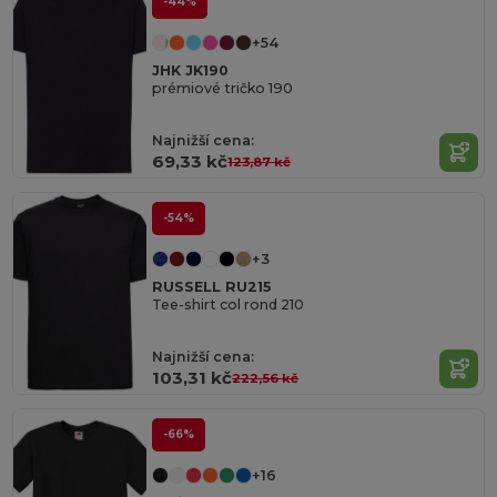
-44%
+54
JHK JK190
prémiové tričko 190
Najnižší cena:
69,33 kč
123,87 kč
-54%
+3
RUSSELL RU215
Tee-shirt col rond 210
Najnižší cena:
103,31 kč
222,56 kč
-66%
+16