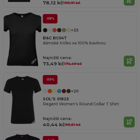
78,12 kč
199,91 kč
-58%
+33
B&C BC04T
dámské tričko se 100% bavlnou
Najnižší cena:
73,49 kč
174,49 kč
-59%
+20
SOL'S 01825
Regent Women's Round Collar T Shirt
Najnižší cena:
40,44 kč
99,61 kč