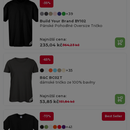
-35%
+39
Build Your Brand BY102
Pánské Pohodlné Oversize Tričko
Najnižší cena:
235,04 kč
364,23 kč
-65%
+35
B&C BC02T
dámské tričko ze 100% bavlny
Najnižší cena:
53,85 kč
151,84 kč
-73%
Best Seller
+41