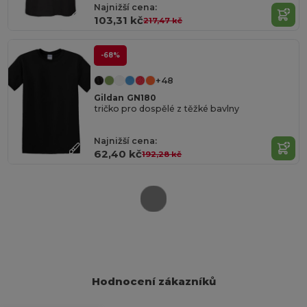
Najnižší cena:
103,31 kč
217,47 kč
-68%
+48
Gildan GN180
tričko pro dospělé z těžké bavlny
Najnižší cena:
62,40 kč
192,28 kč
Hodnocení zákazníků