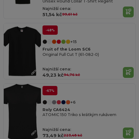
Unisex Round Collar T-Shirt Regent
Najnižší cena:
51,54 kč
99,61 kč
-48%
+15
Fruit of the Loom SC6
Original Full Cut T (61-082-0)
Najnižší cena:
49,23 kč
94,76 kč
-67%
+6
Roly CA6424
ATOMIC 150 Triko s krátkým rukávem
Najnižší cena:
73,49 kč
223,48 kč