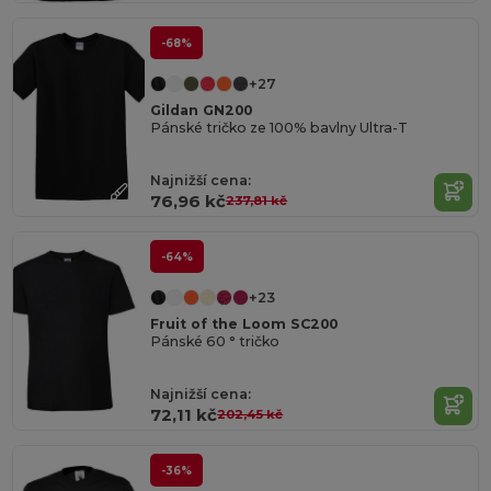
-68%
+27
Gildan GN200
Pánské tričko ze 100% bavlny Ultra-T
Najnižší cena:
76,96 kč
237,81 kč
-64%
+23
Fruit of the Loom SC200
Pánské 60 ° tričko
Najnižší cena:
72,11 kč
202,45 kč
-36%