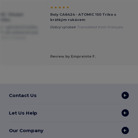
★ ★ ★ ★ ★
102 - Pánské
Roly CA6424 - ATOMIC 150 Triko s
ričko
krátkým rukávem
 – výjimečná kvalita,
Dobrý výrobek
Translated from Français
F, ale velikostně sedí
 from Français
Review by Empreinte F.
Contact Us
Let Us Help
Our Company