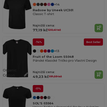
+14
Radsow by Uneek UC301
Classic T-shirt
Najnižší cena:
77,19 kč
120,41 kč
-74%
Best Seller
+13
Fruit of the Loom SS048
Pánské Klasické Tričko pro Vlastní Design
Organic
Najnižší cena:
Cotton
49,23 kč
191,59 kč
-17%
SOL'S 03564