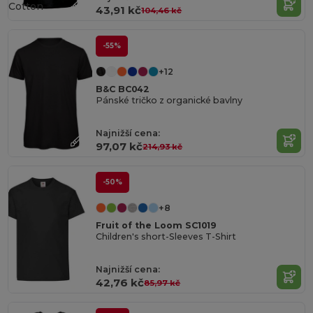
Cotton
43,91 kč
104,46 kč
-55%
+12
B&C BC042
Pánské tričko z organické bavlny
Najnižší cena:
97,07 kč
214,93 kč
-50%
+8
Fruit of the Loom SC1019
Children's short-Sleeves T-Shirt
Najnižší cena:
42,76 kč
85,97 kč