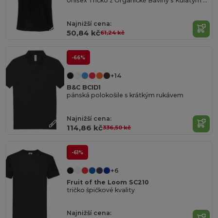
Unisex Tričko z Organické Bavlny s Kulatým Výstřihem
Najnižší cena:
50,84 kč
61,24 kč
-66%
+14
B&C BCID1
pánská polokošile s krátkým rukávem
Najnižší cena:
114,86 kč
336,50 kč
-61%
+6
Fruit of the Loom SC210
tričko špičkové kvality
Najnižší cena: