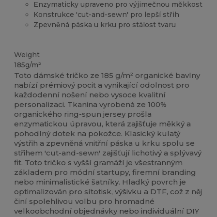
Enzymaticky upraveno pro výjimečnou měkkost
Konstrukce 'cut-and-sewn' pro lepší střih
Zpevněná páska u krku pro stálost tvaru
Vysoké zásoby
Organic
Organic
Organic
Weight
185g/m²
Toto dámské tričko ze 185 g/m² organické bavlny
nabízí prémiový pocit a vynikající odolnost pro
každodenní nošení nebo vysoce kvalitní
personalizaci. Tkanina vyrobená ze 100%
organického ring-spun jersey prošla
enzymatickou úpravou, která zajišťuje měkký a
pohodlný dotek na pokožce. Klasický kulatý
výstřih a zpevněná vnitřní páska u krku spolu se
střihem 'cut-and-sewn' zajišťují lichotivý a splývavý
fit. Toto tričko s vyšší gramáží je všestranným
základem pro módní startupy, firemní branding
nebo minimalistické šatníky. Hladký povrch je
optimalizován pro sítotisk, výšivku a DTF, což z něj
činí spolehlivou volbu pro hromadné
velkoobchodní objednávky nebo individuální DIY