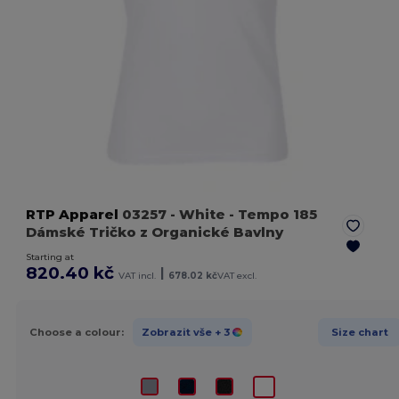
RTP Apparel
03257
- White
- Tempo 185
Dámské Tričko z Organické Bavlny
Starting at
820.40 kč
|
VAT incl.
678.02 kč
VAT excl.
Choose a colour:
Zobrazit vše
+ 3
Size chart