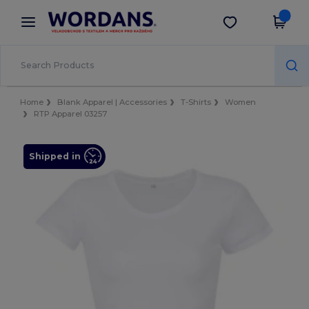
×
Aplikace Wordans
Stáhnout app
Lepší ceny v aplikaci!
Home
Blank Apparel | Accessories
T-Shirts
Women
RTP Apparel 03257
Shipped in