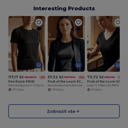
Interesting Products
117,17 kč
57,32 kč
73,72 kč
166,86 kč
118,79 kč
139,13 kč
-30%
-52%
-47%
Pen Duick PK141
Fruit of the Loom SC600
Fruit of the Loom SC601
Dámské Sportovní Tričko QuickDry
dámské bavlněné dámské tričko
Lady Fit V Neck (61-398-0)
+17 Colors
+19 Colors
+5 Colors
Zobrazit vše