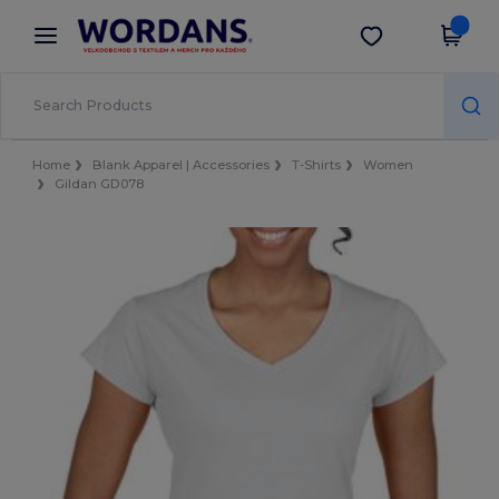
×
Aplikace Wordans
Stáhnout app
Lepší ceny v aplikaci!
Home
Blank Apparel | Accessories
T-Shirts
Women
Gildan GD078