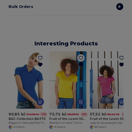
Bulk Orders
Interesting Products
90,83 kč
73,72 kč
57,32 kč
340,66 kč
159,93 kč
150,22 kč
-73%
-54%
-62%
B&C Collection BA370
Fruit of the Loom SS047
Fruit of the Loom SS050
Elegantní Dámské Polo Tričko Safran
Women's V-neck T-shirt
Lady-fit valueweight tee
+4 Colors
+4 Colors
+16 Colors