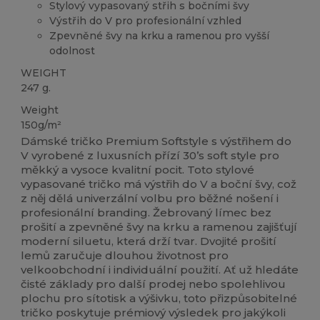
Stylový vypasovaný střih s bočními švy
Výstřih do V pro profesionální vzhled
Zpevněné švy na krku a ramenou pro vyšší
odolnost
WEIGHT
247 g.
Weight
150g/m²
Dámské tričko Premium Softstyle s výstřihem do
V vyrobené z luxusních přízí 30’s soft style pro
měkký a vysoce kvalitní pocit. Toto stylové
vypasované tričko má výstřih do V a boční švy, což
z něj dělá univerzální volbu pro běžné nošení i
profesionální branding. Žebrovaný límec bez
prošití a zpevněné švy na krku a ramenou zajišťují
moderní siluetu, která drží tvar. Dvojité prošití
lemů zaručuje dlouhou životnost pro
velkoobchodní i individuální použití. Ať už hledáte
čisté základy pro další prodej nebo spolehlivou
plochu pro sítotisk a výšivku, toto přizpůsobitelné
tričko poskytuje prémiový výsledek pro jakýkoli