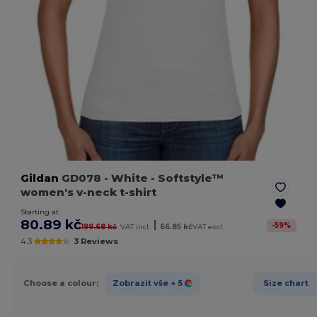
Gildan
GD078
- White
- Softstyle™
women's v-neck t-shirt
Starting at
80.89 kč
|
-
59
%
199.68 kč
VAT incl.
66.85 kč
VAT excl.
4.3
3 Reviews
Choose a colour:
Zobrazit vše
+ 5
Size chart