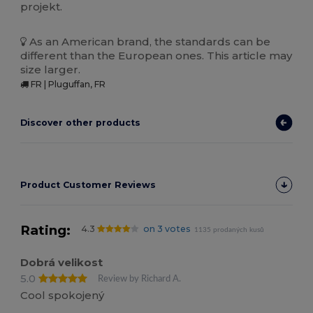
projekt.
As an American brand, the standards can be
different than the European ones. This article may
size larger.
FR | Pluguffan, FR
Discover other products
Product Customer Reviews
Rating:
4.3
on 3 votes
1135 prodaných kusů
Dobrá velikost
5.0
Review by Richard A.
Cool spokojený