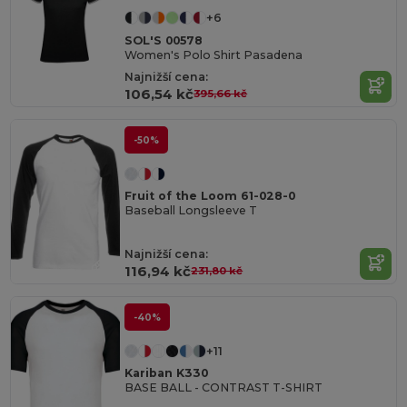
+6
SOL'S 00578
Women's Polo Shirt Pasadena
Najnižší cena:
106,54 kč
395,66 kč
-50%
Fruit of the Loom 61-028-0
Baseball Longsleeve T
Najnižší cena:
116,94 kč
231,80 kč
-40%
+11
Kariban K330
BASE BALL - CONTRAST T-SHIRT