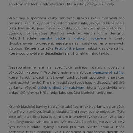
sportovní nádech a retro estetiku, která nikdy nevyjde z módy.
Pro firmy a sportovní kluby nabízíme širokou škálu možností pro
personalizaci. Díky použití kvalitních materiálů, jako je 100% bavlna s
přízí Belcoro®, jsou naše produkty optimalizovány pro sítotisk i
výšivku, což zajišťuje dlouhou životnost vašich log a designů.
Pokud hledáte
pánská trička s krátkým rukávem
v tomto
dvoubarevném provedení, najdete u nás modely od renomovaných
výrobců. Zejména značka
Fruit of the Loom
nabízí klasické střihy,
které jsou prověřeny desetiletími na trhu reklamního textilu.
Nezapomínáme ani na specifické potřeby různých postav a
věkových kategorií. Pro ženy máme v nabídce
vypasované střihy
,
které lichotí siluetě a zároveň zachovávají sportovní charakter
kontrastních prvků. Pro nejmladší sportovce jsou k dispozici dětské
varianty, včetně
triček s dlouhým rukávem
, která jsou skvělá pro
chladnější dny na hřišti nebo jako součást školních uniforem.
Kromě klasické bavlny nabízíme také technické varianty od značek
jako Roly, které využívají antibakteriální recyklovaný polyester. Tyto
polokošile a trička jsou ideální pro intenzivní fyzickou aktivitu, kde
je klíčový odvod vlhkosti a prodyšnost. Ať už potřebujete vybavit celý
tým nebo hledáte stylový kousek pro svou vlastní značku, naše
černobílá trička nabízejí kvalitu, odolnost a nadčasový design za