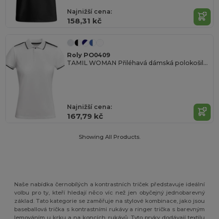
Najnižší cena:
158,31 kč
Roly PO0409
TAMIL WOMAN Přiléhavá dámská polokošile s krátkým rukávem z antibakteriálního recyklovaného polyesteru
Najnižší cena:
167,79 kč
Showing All Products.
Naše nabídka černobílých a kontrastních triček představuje ideální
volbu pro ty, kteří hledají něco víc než jen obyčejný jednobarevný
základ. Tato kategorie se zaměřuje na stylové kombinace, jako jsou
baseballová trička s kontrastními rukávy a ringer trička s barevným
lemováním u krku a na koncích rukávů. Tyto prvky dodávají textilu