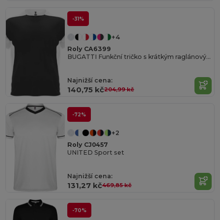
-31%
+4
Roly CA6399
BUGATTI Funkční tričko s krátkým raglánovým rukávem
Najnižší cena:
140,75 kč
204,99 kč
-72%
+2
Roly CJ0457
UNITED Sport set
Najnižší cena:
131,27 kč
469,85 kč
-70%