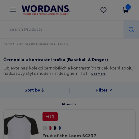
×
Aplikace Wordans
Stáhnout app
Lepší ceny v aplikaci!
Home
Blank Apparel | Accessories
T-Shirts
Černobílá a kontrastní trička (Baseball & Ringer)
Objevte naši kolekci černobílých a kontrastních triček, která spojují
nadčasový styl s moderním designem. Tat…
See more
Sort by
Filter
✓
16 results.
-47%
Fruit of the Loom SC237