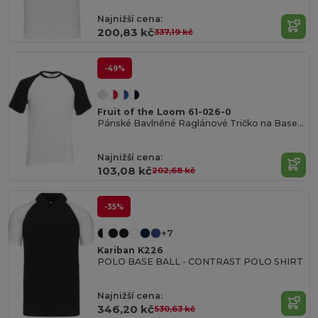
Najnižší cena:
200,83 kč
337,19 kč
-49%
Fruit of the Loom 61-026-0
Pánské Bavlněné Raglánové Tričko na Baseball
Najnižší cena:
103,08 kč
202,68 kč
-35%
+7
Kariban K226
POLO BASE BALL - CONTRAST POLO SHIRT
Najnižší cena:
346,20 kč
530,63 kč