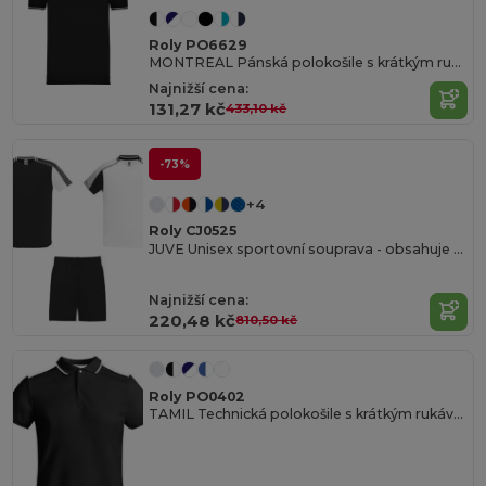
Roly PO6629
MONTREAL Pánská polokošile s krátkým rukávem a zapínáním na tři knoflíčky ve stejné barvě
Najnižší cena:
131,27 kč
433,10 kč
-73%
+4
Roly CJ0525
JUVE Unisex sportovní souprava - obsahuje 2 trička + 1 kraťase
Najnižší cena:
220,48 kč
810,50 kč
Roly PO0402
TAMIL Technická polokošile s krátkým rukávem z antibakteriálního recyklovaného polyesteru