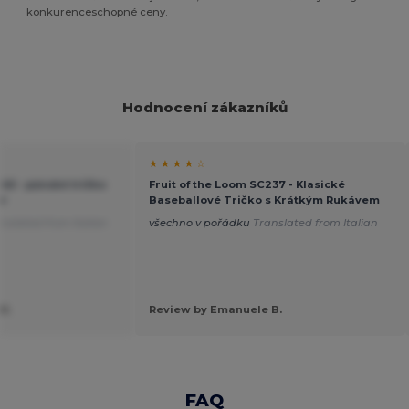
konkurenceschopné ceny.
Hodnocení zákazníků
★ ★ ★ ★ ☆
245 - pánské tričko
Fruit of the Loom SC237 - Klasické
er
Baseballové Tričko s Krátkým Rukávem
nslated from Italian
všechno v pořádku
Translated from Italian
M.
Review by Emanuele B.
FAQ