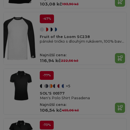
103,08 kč
193,90 kč
-47%
Fruit of the Loom SC238
pánské tričko s dlouhým rukávem, 100% bavlna
Najnižší cena:
116,94 kč
222,56 kč
-77%
+5
SOL'S 00577
Men's Polo Shirt Pasadena
Najnižší cena:
106,54 kč
455,06 kč
-73%