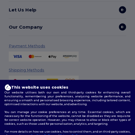
Let Us Help
Our Company
Payment Methods
Shipping Methods
This website uses cookies
Our website utilises both our own and third-party cookies for enhancing overall
functionality, remembering your preferences, analysing website performance, and
ensuring a smooth and personalised browsing experience, including tailored content,
optimised interactions with our website, and advertising.
You can manage your cookie preferences at any time. Essential cookies, which are
Follow Us
necessary for the functioning of the website, cannot be disabled as they are requisite
for correct website operation. However, you may choose to allow or block other types of
cookies, such as those used for personalisation, analytics, and targeting.
For more details on how we use cookies, how to control them, and on third-party cookies,