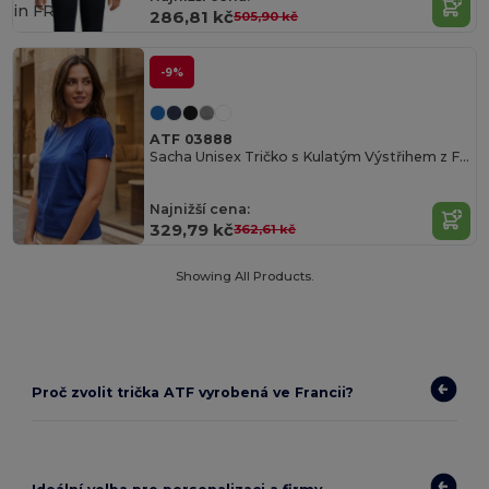
in
FR
286,81 kč
505,90 kč
-9%
ATF 03888
Sacha Unisex Tričko s Kulatým Výstřihem z Francie
Najnižší cena:
329,79 kč
362,61 kč
Showing All Products.
Proč zvolit trička ATF vyrobená ve Francii?