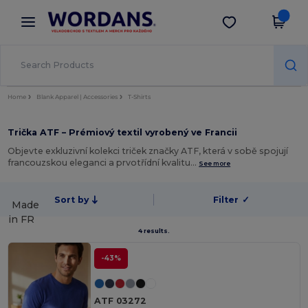
×
Aplikace Wordans
Stáhnout app
Lepší ceny v aplikaci!
Home
Blank Apparel | Accessories
T-Shirts
Trička ATF – Prémiový textil vyrobený ve Francii
Objevte exkluzivní kolekci triček značky ATF, která v sobě spojují
francouzskou eleganci a prvotřídní kvalitu…
See more
Sort by
Filter
✓
Made
in
FR
4 results.
-43%
ATF 03272