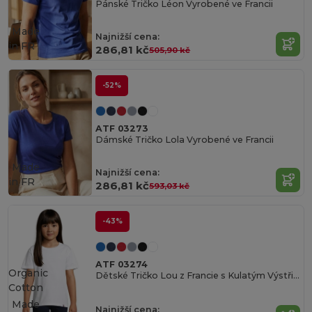
Pánské Tričko Léon Vyrobené ve Francii
Made
Najnižší cena:
in
FR
286,81 kč
505,90 kč
-52%
ATF 03273
Dámské Tričko Lola Vyrobené ve Francii
Made
Najnižší cena:
in
FR
286,81 kč
593,03 kč
-43%
ATF 03274
Organic
Dětské Tričko Lou z Francie s Kulatým Výstřihem
Cotton
Made
Najnižší cena: