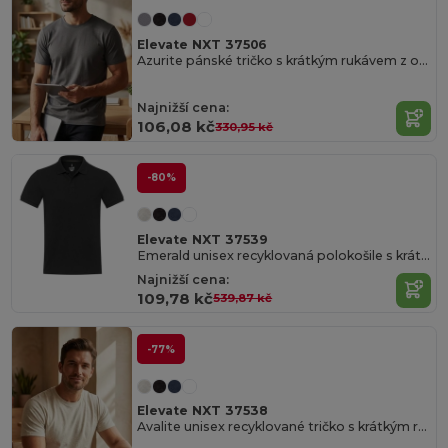
Elevate NXT 37506
Azurite pánské tričko s krátkým rukávem z organického materiálu
Najnižší cena:
106,08 kč
330,95 kč
-80%
Elevate NXT 37539
Emerald unisex recyklovaná polokošile s krátkým rukávem
Najnižší cena:
109,78 kč
539,87 kč
-77%
Elevate NXT 37538
Avalite unisex recyklované tričko s krátkým rukávem