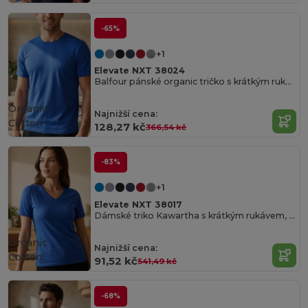
-65%
+1
Elevate NXT 38024
Balfour pánské organic tričko s krátkým rukávem
Organic
Najnižší cena:
Cotton
128,27 kč
366,54 kč
-83%
+1
Elevate NXT 38017
Dámské triko Kawartha s krátkým rukávem, organická bavlna
Organic
Najnižší cena:
Cotton
91,52 kč
541,49 kč
-68%