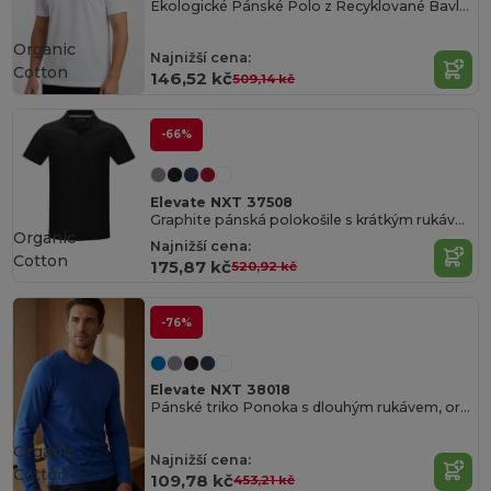
Ekologické Pánské Polo z Recyklované Bavlny
Organic
Najnižší cena:
Cotton
146,52 kč
509,14 kč
-66%
Elevate NXT 37508
Graphite pánská polokošile s krátkým rukávem z organického materiálu
Organic
Najnižší cena:
Cotton
175,87 kč
520,92 kč
-76%
Elevate NXT 38018
Pánské triko Ponoka s dlouhým rukávem, organická bavlna
Organic
Najnižší cena:
Cotton
109,78 kč
453,21 kč