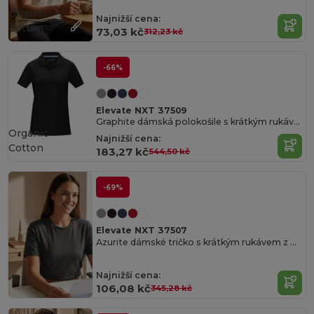
Organic
Najnižší cena:
Cotton
73,03 kč
312,23 kč
-66%
Elevate NXT 37509
Graphite dámská polokošile s krátkým rukávem z organického materiálu
Organic
Najnižší cena:
Cotton
183,27 kč
544,50 kč
-69%
Elevate NXT 37507
Azurite dámské tričko s krátkým rukávem z organického materiálu
Najnižší cena:
106,08 kč
345,28 kč