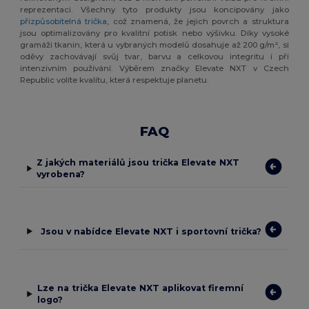
reprezentaci. Všechny tyto produkty jsou koncipovány jako
přizpůsobitelná trička
, což znamená, že jejich povrch a struktura
jsou optimalizovány pro kvalitní potisk nebo výšivku. Díky vysoké
gramáži tkanin, která u vybraných modelů dosahuje až 200 g/m², si
oděvy zachovávají svůj tvar, barvu a celkovou integritu i při
intenzivním používání. Výběrem značky Elevate NXT v Czech
Republic volíte kvalitu, která respektuje planetu.
FAQ
Z jakých materiálů jsou trička Elevate NXT
vyrobena?
Jsou v nabídce Elevate NXT i sportovní trička?
Lze na trička Elevate NXT aplikovat firemní
logo?