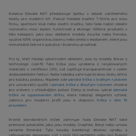
Kolekce Elevate NXT představuje špičku v oblasti udržitelného
textilu pro moderní trh. Pokud hledáte kvalitní T-Shirts pro svou
firmu, sportovní klub nebo vlastní značku, tato řada nabízí ideální
rovnováhu mezi stylem, funkčností a ekologií. Většina produktů v
této kategorii, jako jsou oblíbené modely Azurite nebo Ponoka,
využívá 100% organickou bavlnu nebo směsi s elastanem, které jsou
mimořádně šetrné k pokožce i životnímu prostředí.
Pro ty, kteří hledají výkonnostní oblečení, jsou tu modely Borax s
technologií cool-fit. Tato trička jsou vyrobena z recyklovaných
materiálů s certifikací GRS, což zajišťuje transparentnost v celém
dodavatelském řetězci. Naše nabídka zahrnuje širokou škálu střihů
pro každou postavu. Najdete zde
pánská trička s krátkým rukávem
pro univerzální využití i
pánská trička s dlouhým rukávem
vhodná
pro vrstvení v chladnějším počasí. Dámy si mohou vybrat
dámská
trička ve vypasovaném střihu
, která nabízejí elegantní vzhled,
zatímco pro moderní profil jsou k dispozici
trička v slim fit
provedení
.
Kromě standardních triček zahrnuje řada Elevate NXT také
prémiové polokošile, jako jsou modely Graphite, Beryl nebo unisex
varianta Emerald. Tyto kousky kombinují etickou výrobu s
rafinovaným designem, což z nich činí perfektní volbu pro firemní