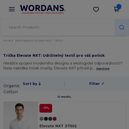
×
Aplikace Wordans
Stáhnout app
Lepší ceny v aplikaci!
Home
Blank Apparel | Accessories
T-Shirts
Trička Elevate NXT: Udržitelný textil pro váš potisk
Hledáte spojení moderního designu a ekologické odpovědnosti?
Naše nabídka triček značky Elevate NXT přináší p…
See more
Sort by
Filter
✓
Organic
Cotton
12 results.
-71%
Elevate NXT 37502