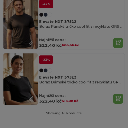
-47%
Elevate NXT 37522
Borax Pánské tričko cool fit z recyklátu GRS s krátkým rukávem
Najnižší cena:
322,40 kč
606,66 kč
-23%
Elevate NXT 37523
Borax Dámské tričko cool fit z recyklátu GRS s krátkým rukávem
Najnižší cena:
322,40 kč
418,08 kč
Showing All Products.