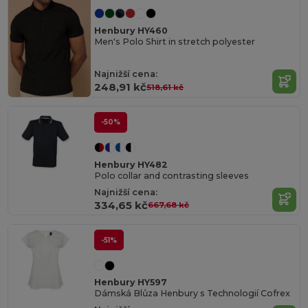
Henbury HY460
Men's Polo Shirt in stretch polyester
Najnižší cena:
248,91 kč
518,61 kč
-50%
Henbury HY482
Polo collar and contrasting sleeves
Najnižší cena:
334,65 kč
667,68 kč
-51%
Henbury HY597
Dámská Blůza Henbury s Technologií Cofrex