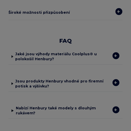
Široké možnosti přizpůsobení
FAQ
Jaké jsou výhody materiálu Coolplus® u
polokošil Henbury?
Jsou produkty Henbury vhodné pro firemní
potisk a výšivku?
Nabízí Henbury také modely s dlouhým
rukávem?