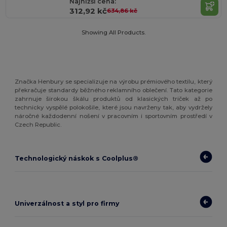
Najnižší cena:
312,92 kč
634,86 kč
Showing All Products.
Značka Henbury se specializuje na výrobu prémiového textilu, který
překračuje standardy běžného reklamního oblečení. Tato kategorie
zahrnuje širokou škálu produktů od klasických triček až po
technicky vyspělé polokošile, které jsou navrženy tak, aby vydržely
náročné každodenní nošení v pracovním i sportovním prostředí v
Czech Republic.
Technologický náskok s Coolplus®
Univerzálnost a styl pro firmy