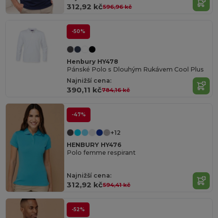
312,92 kč
596,96 kč
-50%
Henbury HY478
Pánské Polo s Dlouhým Rukávem Cool Plus
Najnižší cena:
390,11 kč
784,16 kč
-47%
+12
HENBURY HY476
Polo femme respirant
Najnižší cena:
312,92 kč
594,41 kč
-52%