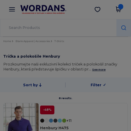
×
Aplikace Wordans
Stáhnout app
Lepší ceny v aplikaci!
Home
Blank Apparel | Accessories
T-Shirts
Trička a polokošile Henbury
Prozkoumejte naši exkluzivní kolekci triček a polokošil značky
Henbury, která představuje špičku v oblasti pr…
See more
Sort by
Filter
✓
8 results.
-48%
+11
Henbury H475