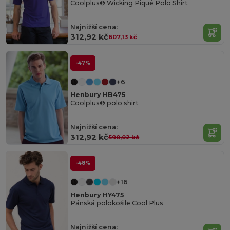
Coolplus® Wicking Piqué Polo Shirt
Najnižší cena:
312,92 kč
607,13 kč
-47%
+6
Henbury HB475
Coolplus® polo shirt
Najnižší cena:
312,92 kč
590,02 kč
-48%
+16
Henbury HY475
Pánská polokošile Cool Plus
Najnižší cena: