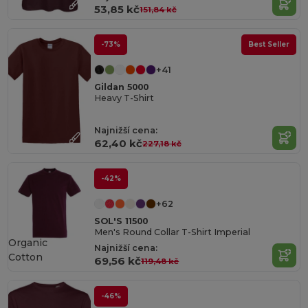
53,85 kč
151,84 kč
-73%
Best Seller
+41
Gildan 5000
Heavy T-Shirt
Najnižší cena:
62,40 kč
227,18 kč
-42%
+62
SOL'S 11500
Men's Round Collar T-Shirt Imperial
Organic
Najnižší cena:
Cotton
69,56 kč
119,48 kč
-46%