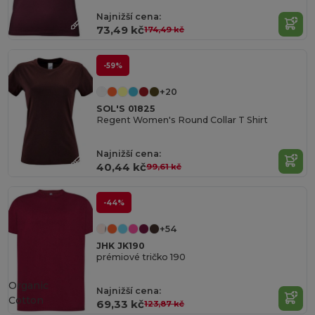
Najnižší cena:
73,49 kč
174,49 kč
-59%
+20
SOL'S 01825
Regent Women's Round Collar T Shirt
Najnižší cena:
40,44 kč
99,61 kč
-44%
+54
JHK JK190
prémiové tričko 190
Organic
Najnižší cena:
Cotton
69,33 kč
123,87 kč