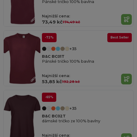
Pánské tričko 100% bavlna
Najnižší cena:
73,49 kč
174,49 kč
-72%
Best Seller
+35
B&C BC01T
Pánské tričko 100% bavlna
Najnižší cena:
53,85 kč
192,28 kč
-65%
+35
B&C BC02T
dámské tričko ze 100% bavlny
Najnižší cena: