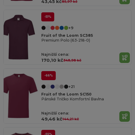
43,45 kč
85,97 kč
-51%
+9
Fruit of the Loom SC385
Premium Polo (63-218-0)
Najnižší cena:
170,10 kč
348,98 kč
-66%
+21
Fruit of the Loom SC150
Pánské Tričko Komfortní Bavlna
Najnižší cena:
49,46 kč
144,21 kč
-55%