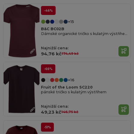
-46%
+15
B&C BC02B
Dámské organické tričko s kulatým výstřihem 150
Najnižší cena:
94,76 kč
174,49 kč
-66%
+16
Fruit of the Loom SC220
pánské tričko s kulatým výstřihem
Najnižší cena:
49,23 kč
146,75 kč
-51%