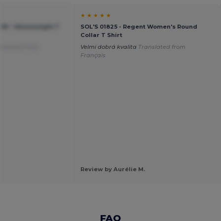
★ ★ ★ ★ ★
230 - Valueweight T
SOL'S 01825 - Regent Women's Round
Collar T Shirt
anslated from
Velmi dobrá kvalita
Translated from
Français
Review by Aurélie M.
FAQ