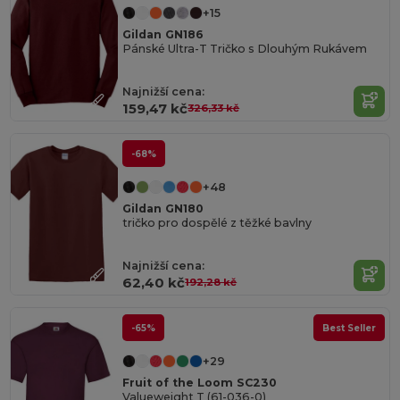
+15
Gildan GN186
Pánské Ultra-T Tričko s Dlouhým Rukávem
Najnižší cena:
159,47 kč
326,33 kč
-68%
+48
Gildan GN180
tričko pro dospělé z těžké bavlny
Najnižší cena:
62,40 kč
192,28 kč
-65%
Best Seller
+29
Fruit of the Loom SC230
Valueweight T (61-036-0)