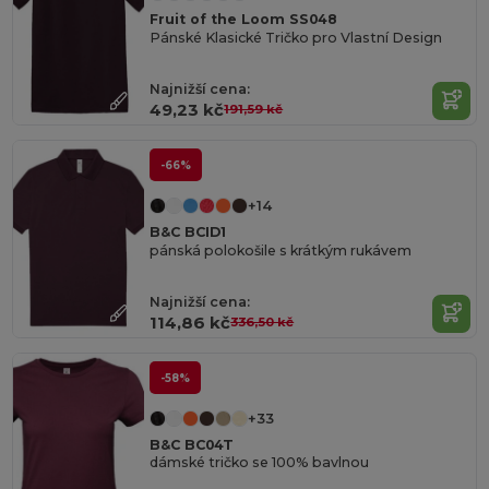
Fruit of the Loom SS048
Pánské Klasické Tričko pro Vlastní Design
Najnižší cena:
49,23 kč
191,59 kč
-66%
+14
B&C BCID1
pánská polokošile s krátkým rukávem
Najnižší cena:
114,86 kč
336,50 kč
-58%
+33
B&C BC04T
dámské tričko se 100% bavlnou