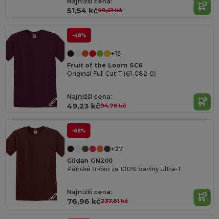
Najnižší cena:
51,54 kč
99,61 kč
-48%
+15
Fruit of the Loom SC6
Original Full Cut T (61-082-0)
Najnižší cena:
49,23 kč
94,76 kč
-68%
+27
Gildan GN200
Pánské tričko ze 100% bavlny Ultra-T
Najnižší cena:
76,96 kč
237,81 kč