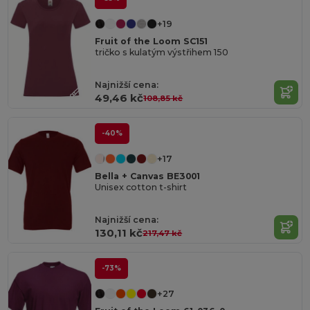
+19
Fruit of the Loom SC151
tričko s kulatým výstřihem 150
Najnižší cena:
49,46 kč
108,85 kč
-40%
+17
Bella + Canvas BE3001
Unisex cotton t-shirt
Najnižší cena:
130,11 kč
217,47 kč
-73%
+27