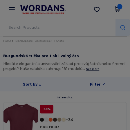
×
Aplikace Wordans
Stáhnout app
Lepší ceny v aplikaci!
Home
Blank Apparel | Accessories
T-Shirts
Burgundská trička pro tisk i volný čas
Hledáte elegantní a univerzální základ pro svůj šatník nebo firemní
projekt? Naše nabídka zahrnuje 181 modelů…
See more
Sort by
Filter
✓
181 results.
-58%
+34
B&C BC03T