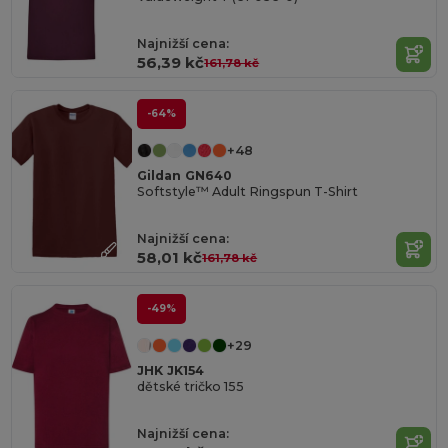
Najnižší cena:
56,39 kč
161,78 kč
-64%
+48
Gildan GN640
Softstyle™ Adult Ringspun T-Shirt
Najnižší cena:
58,01 kč
161,78 kč
-49%
+29
JHK JK154
dětské tričko 155
Najnižší cena: