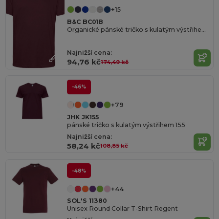
+15
B&C BC01B
Organické pánské tričko s kulatým výstřihem 150
Najnižší cena:
94,76 kč
174,49 kč
-46%
+79
JHK JK155
pánské tričko s kulatým výstřihem 155
Najnižší cena:
58,24 kč
108,85 kč
-48%
+44
SOL'S 11380
Unisex Round Collar T-Shirt Regent