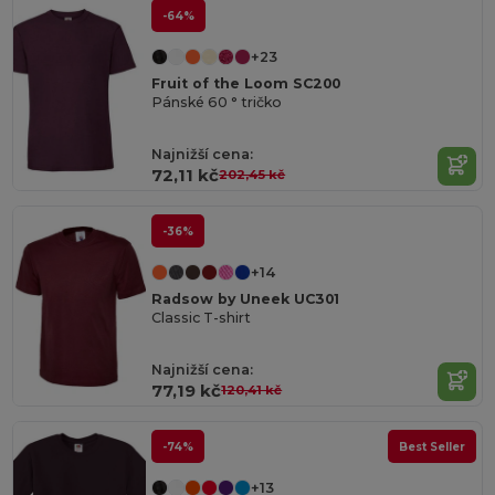
-64%
+23
Fruit of the Loom SC200
Pánské 60 ° tričko
Najnižší cena:
72,11 kč
202,45 kč
-36%
+14
Radsow by Uneek UC301
Classic T-shirt
Najnižší cena:
77,19 kč
120,41 kč
-74%
Best Seller
+13