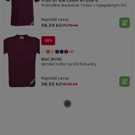
Fruit of the Loom 61-036-0
Pohodlné Bavlněné Tričko s Vylepšeným Střihem
Najnižší cena:
56,39 kč
211,70 kč
-55%
+11
B&C BC151
dětské tričko ze 100% bavlny
Najnižší cena:
58,93 kč
131,50 kč