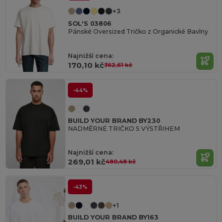
+3
SOL'S 03806
Pánské Oversized Tričko z Organické Bavlny
Najnižší cena:
170,10 kč
362,61 kč
-44%
BUILD YOUR BRAND BY230
NADMĚRNÉ TRIČKO S VÝSTŘIHEM
Najnižší cena:
269,01 kč
480,48 kč
-43%
+1
BUILD YOUR BRAND BY163