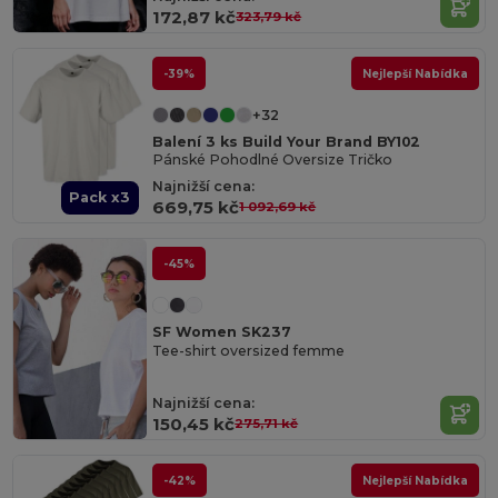
172,87 kč
323,79 kč
-39%
Nejlepší Nabídka
+32
Balení 3 ks Build Your Brand BY102
Pánské Pohodlné Oversize Tričko
Najnižší cena:
Pack x3
669,75 kč
1 092,69 kč
-45%
SF Women SK237
Tee-shirt oversized femme
Najnižší cena:
150,45 kč
275,71 kč
-42%
Nejlepší Nabídka