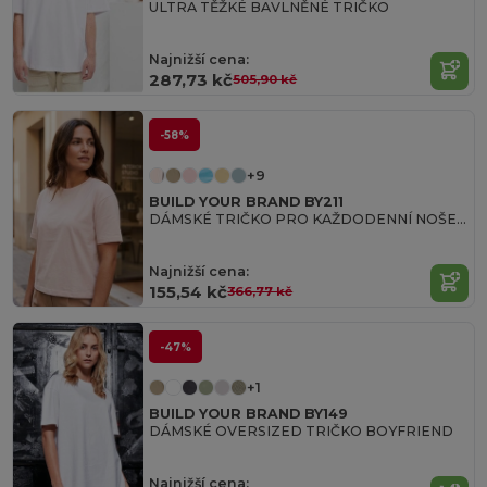
ULTRA TĚŽKÉ BAVLNĚNÉ TRIČKO
Najnižší cena:
287,73 kč
505,90 kč
-58%
+9
BUILD YOUR BRAND BY211
DÁMSKÉ TRIČKO PRO KAŽDODENNÍ NOŠENÍ
Najnižší cena:
155,54 kč
366,77 kč
-47%
+1
BUILD YOUR BRAND BY149
DÁMSKÉ OVERSIZED TRIČKO BOYFRIEND
Najnižší cena: