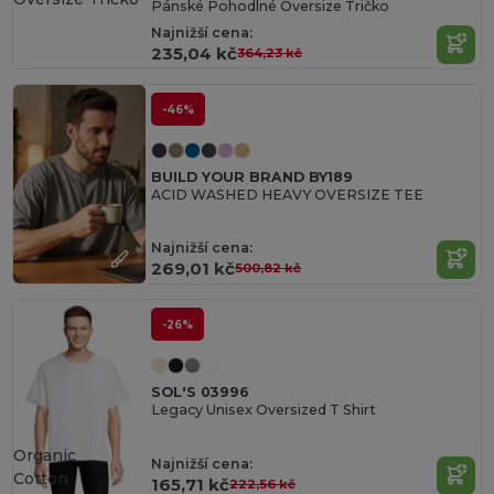
Pánské Pohodlné Oversize Tričko
Najnižší cena:
235,04 kč
364,23 kč
-46%
BUILD YOUR BRAND BY189
ACID WASHED HEAVY OVERSIZE TEE
Najnižší cena:
269,01 kč
500,82 kč
-26%
SOL'S 03996
Legacy Unisex Oversized T Shirt
Organic
Najnižší cena:
Cotton
165,71 kč
222,56 kč