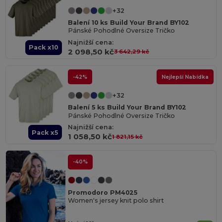
+32
Balení 10 ks Build Your Brand BY102
Pánské Pohodlné Oversize Tričko
Najnižší cena:
Pack x10
2 098,50 kč
3 642,29 kč
-42%
Nejlepší Nabídka
+32
Balení 5 ks Build Your Brand BY102
Pánské Pohodlné Oversize Tričko
Najnižší cena:
Pack x5
1 058,50 kč
1 821,15 kč
-40%
Promodoro PM4025
Women's jersey knit polo shirt