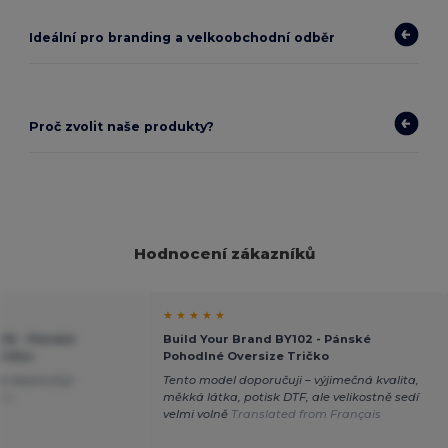
Ideální pro branding a velkoobchodní odběr
Proč zvolit naše produkty?
Hodnocení zákazníků
★ ★ ★ ★ ★
102 - Pánské
Build Your Brand BY102 - Pánské
ričko
Pohodlné Oversize Tričko
le doporučuji
Tento model doporučuji – výjimečná kvalita,
ñol
měkká látka, potisk DTF, ale velikostně sedí
velmi volně
Translated from Français