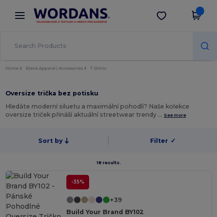
×
Aplikace Wordans
Stáhnout app
Lepší ceny v aplikaci!
Home
Blank Apparel | Accessories
T-Shirts
Oversize trička bez potisku
Hledáte moderní siluetu a maximální pohodlí? Naše kolekce
oversize triček přináší aktuální streetwear trendy …
See more
Sort by
Filter
✓
18 results.
-35%
+39
Build Your Brand BY102