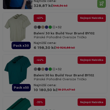
Najnižší cena:
328,87 kč
546,34 kč
-43%
Nejlepší Nabídka
+32
Balení 30 ks Build Your Brand BY102
Pánské Pohodlné Oversize Tričko
Najnižší cena:
Pack x30
6 198,30 kč
10 926,88 kč
-44%
Nejlepší Nabídka
+32
Balení 50 ks Build Your Brand BY102
Pánské Pohodlné Oversize Tričko
Najnižší cena:
Pack x50
10 180,50 kč
18 211,47 kč
-35%
Nejlepší Nabídka