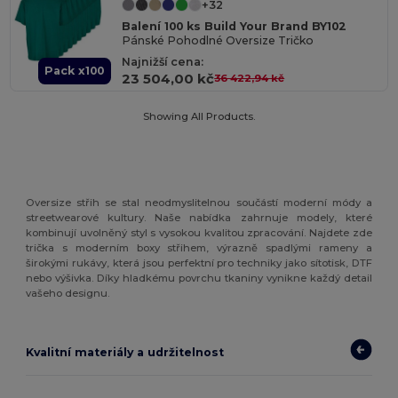
+32
Balení 100 ks Build Your Brand BY102
Pánské Pohodlné Oversize Tričko
Najnižší cena:
Pack x100
23 504,00 kč
36 422,94 kč
Showing All Products.
Oversize střih se stal neodmyslitelnou součástí moderní módy a
streetwearové kultury. Naše nabídka zahrnuje modely, které
kombinují uvolněný styl s vysokou kvalitou zpracování. Najdete zde
trička s moderním boxy střihem, výrazně spadlými rameny a
širokými rukávy, která jsou perfektní pro techniky jako sítotisk, DTF
nebo výšivka. Díky hladkému povrchu tkaniny vynikne každý detail
vašeho designu.
Kvalitní materiály a udržitelnost