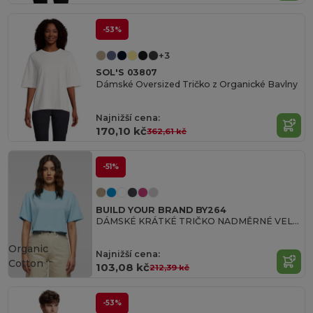
-53%
+3
SOL'S 03807
Dámské Oversized Tričko z Organické Bavlny
Najnižší cena:
170,10 kč
362,61 kč
-51%
BUILD YOUR BRAND BY264
DÁMSKÉ KRÁTKÉ TRIČKO NADMĚRNÉ VELIKOSTI
Organic
Najnižší cena:
Cotton
103,08 kč
212,39 kč
-53%