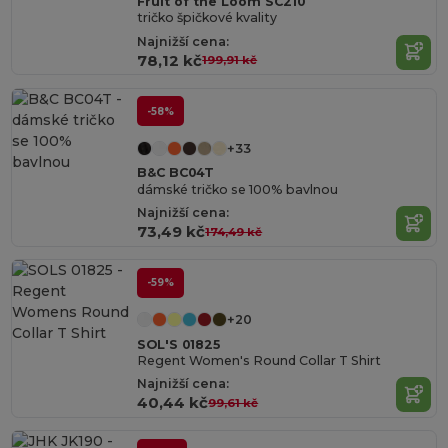
Fruit of the Loom SC210
tričko špičkové kvality
Najnižší cena:
78,12 kč
199,91 kč
-58%
+33
B&C BC04T
dámské tričko se 100% bavlnou
Najnižší cena:
73,49 kč
174,49 kč
-59%
+20
SOL'S 01825
Regent Women's Round Collar T Shirt
Najnižší cena:
40,44 kč
99,61 kč