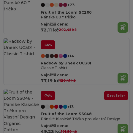
+23
Fruit of the Loom SC200
Pánské 60 ° tričko
Najnižší cena:
72,11 kč
202,45 kč
-36%
+14
Radsow by Uneek UC301
Classic T-shirt
Najnižší cena:
77,19 kč
120,41 kč
-74%
Best Seller
+13
Fruit of the Loom SS048
Pánské Klasické Tričko pro Vlastní Design
Organic
Najnižší cena:
Cotton
49,23 kč
191,59 kč