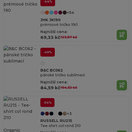
-44%
+54
JHK JK190
prémiové tričko 190
Najnižší cena:
69,33 kč
123,87 kč
-49%
B&C BC062
pánské tričko sublimací
Najnižší cena:
84,59 kč
164,32 kč
-54%
+3
RUSSELL RU215
Tee-shirt col rond 210
Organic