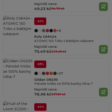
Najnižší cena:
49,23 kč
94,76 kč
-67%
+6
Roly CA6424
ATOMIC 150 Triko s krátkým rukávem
Najnižší cena:
73,49 kč
223,48 kč
-68%
+27
Gildan GN200
Pánské tričko ze 100% bavlny Ultra-T
Najnižší cena:
76,96 kč
237,81 kč
-64%