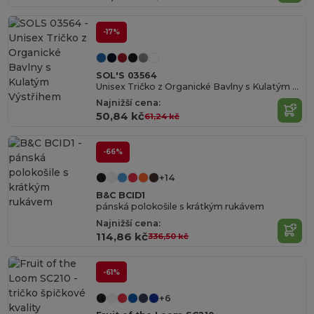
-17%
SOL'S 03564
Unisex Tričko z Organické Bavlny s Kulatým Výstřihem
Najnižší cena:
50,84 kč
61,24 kč
-66%
+14
B&C BCID1
pánská polokošile s krátkým rukávem
Najnižší cena:
114,86 kč
336,50 kč
-61%
+6