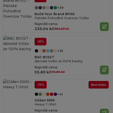
+39
Build Your Brand BY102
Pánské Pohodlné Oversize Tričko
Najnižší cena:
235,04 kč
364,23 kč
-65%
+35
B&C BC02T
dámské tričko ze 100% bavlny
Najnižší cena:
53,85 kč
151,84 kč
-73%
Best Seller
+41
Gildan 5000
Heavy T-Shirt
Najnižší cena: