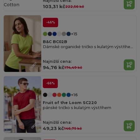
Najnižší cena:
Cotton
103,31 kč
222,56 kč
-46%
+15
B&C BC02B
Dámské organické tričko s kulatým výstřihem 150
Najnižší cena:
94,76 kč
174,49 kč
-66%
+16
Fruit of the Loom SC220
pánské tričko s kulatým výstřihem
Najnižší cena:
49,23 kč
146,75 kč