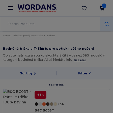
×
Aplikace Wordans
Stáhnout app
Lepší ceny v aplikaci!
Home
Blank Apparel | Accessories
T-Shirts
Bavlněná trička a T-Shirts pro potisk i běžné nošení
Objevte naši rozsáhlou kolekci, která čítá více než 585 modelů v
kategorii bavlněná trička. Ať už hledáte leh…
See more
Sort by
Filter
✓
585 results.
-58%
+34
B&C BC03T