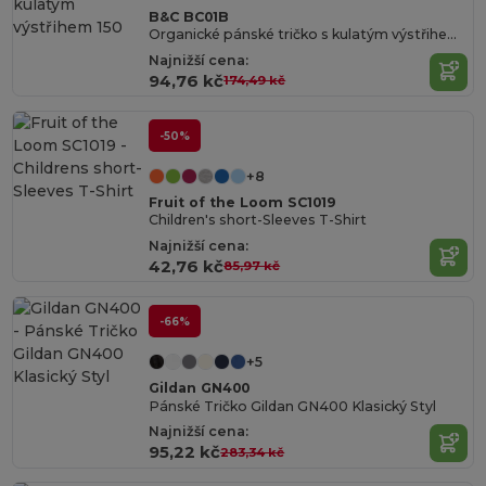
B&C BC01B
Organické pánské tričko s kulatým výstřihem 150
Najnižší cena:
94,76 kč
174,49 kč
-50%
+8
Fruit of the Loom SC1019
Children's short-Sleeves T-Shirt
Najnižší cena:
42,76 kč
85,97 kč
-66%
+5
Gildan GN400
Pánské Tričko Gildan GN400 Klasický Styl
Najnižší cena:
95,22 kč
283,34 kč