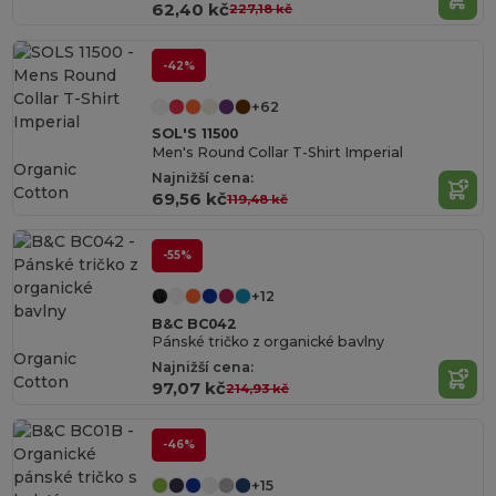
62,40 kč
227,18 kč
-42%
+62
SOL'S 11500
Men's Round Collar T-Shirt Imperial
Organic
Najnižší cena:
Cotton
69,56 kč
119,48 kč
-55%
+12
B&C BC042
Pánské tričko z organické bavlny
Organic
Najnižší cena:
Cotton
97,07 kč
214,93 kč
-46%
+15