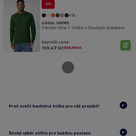
-51%
+15
Gildan GN186
Pánské Ultra-T Tričko s Dlouhým Rukávem
Najnižší cena:
159,47 kč
326,33 kč
Proč zvolit bavlněná trička pro váš projekt?
Široký výběr střihů pro každou postavu