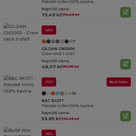
Pánské tričko 100% bavlna
Najnižší cena:
73,49 kč
174,49 kč
-45%
+17
GILDAN GN3000
Crew neck t-shirt
Najnižší cena:
48,07 kč
86,90 kč
-72%
Best Seller
+35
B&C BC01T
Pánské tričko 100% bavlna
Najnižší cena:
53,85 kč
192,28 kč
-35%