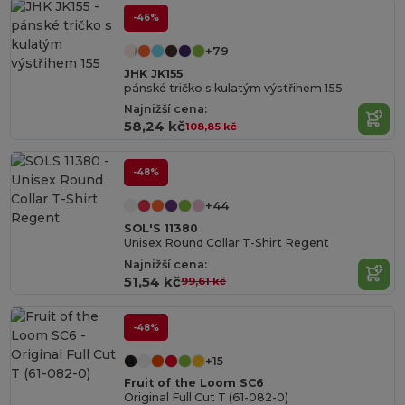
-46%
+79
JHK JK155
pánské tričko s kulatým výstřihem 155
Najnižší cena:
58,24 kč
108,85 kč
-48%
+44
SOL'S 11380
Unisex Round Collar T-Shirt Regent
Najnižší cena:
51,54 kč
99,61 kč
-48%
+15
Fruit of the Loom SC6
Original Full Cut T (61-082-0)