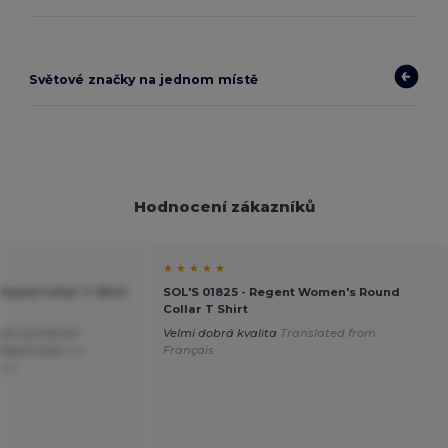
Světové značky na jednom místě
Hodnocení zákazníků
★ ★ ★ ★ ★
 Round Collar T-Shirt
SOL'S 01825 - Regent Women's Round
Collar T Shirt
obrým poměrem
Velmi dobrá kvalita
Translated from
doporučuji +++
Français
ais