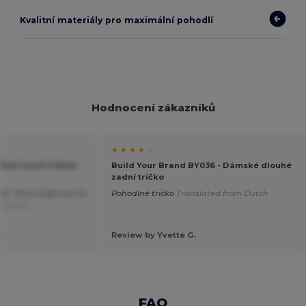
Kvalitní materiály pro maximální pohodlí
Hodnocení zákazníků
★ ★ ★ ★ ☆
e Feel Good V-Neck
Build Your Brand BY036 - Dámské dlouhé
zadní tričko
jící. Velmi příjemné na
Pohodlné tričko
Translated from Dutch
 Italian
.
Review by Yvette G.
FAQ