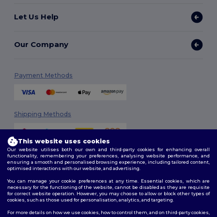
Let Us Help
Our Company
Payment Methods
Shipping Methods
This website uses cookies
Our website utilises both our own and third-party cookies for enhancing overall
functionality, remembering your preferences, analysing website performance, and
ensuring a smooth and personalised browsing experience, including tailored content,
optimised interactions with our website, and advertising.
You can manage your cookie preferences at any time. Essential cookies, which are
Follow Us
necessary for the functioning of the website, cannot be disabled as they are requisite
for correct website operation. However, you may choose to allow or block other types of
cookies, such as those used for personalisation, analytics, and targeting.
For more details on how we use cookies, how to control them, and on third-party cookies,