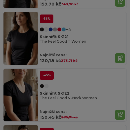
159,70 kč
348,98 kč
-56%
+4
Skinnifit SK121
The Feel Good T Women
Najnižší cena:
120,18 kč
275,71 kč
-45%
Skinnifit SK122
The Feel Good V-Neck Women
Najnižší cena:
150,45 kč
275,71 kč