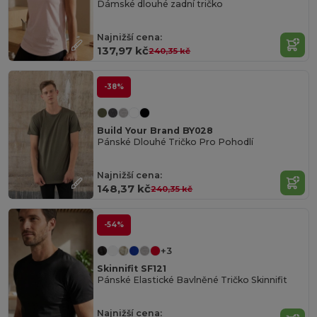
Dámské dlouhé zadní tričko
Najnižší cena:
137,97 kč
240,35 kč
-38%
Build Your Brand BY028
Pánské Dlouhé Tričko Pro Pohodlí
Najnižší cena:
148,37 kč
240,35 kč
-54%
+3
Skinnifit SF121
Pánské Elastické Bavlněné Tričko Skinnifit
Najnižší cena: