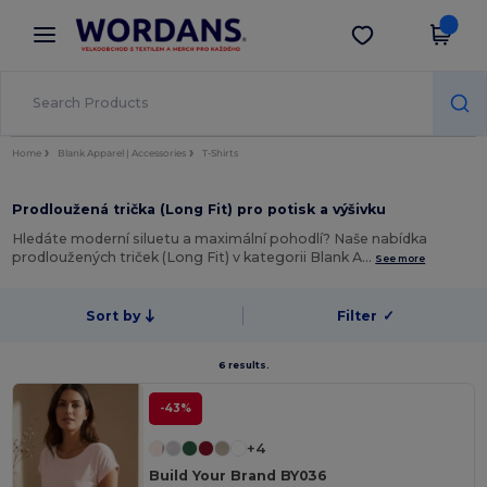
×
Aplikace Wordans
Stáhnout app
Lepší ceny v aplikaci!
Home
Blank Apparel | Accessories
T-Shirts
Prodloužená trička (Long Fit) pro potisk a výšivku
Hledáte moderní siluetu a maximální pohodlí? Naše nabídka
prodloužených triček (Long Fit) v kategorii Blank A…
See more
Sort by
Filter
✓
6 results.
-43%
+4
Build Your Brand BY036