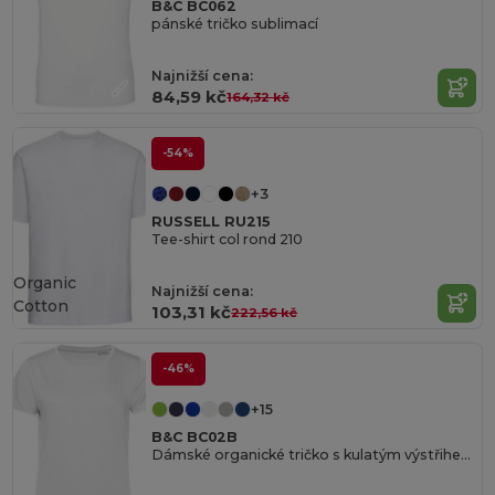
B&C BC062
pánské tričko sublimací
Najnižší cena:
84,59 kč
164,32 kč
-54%
+3
RUSSELL RU215
Tee-shirt col rond 210
Organic
Najnižší cena:
Cotton
103,31 kč
222,56 kč
-46%
+15
B&C BC02B
Dámské organické tričko s kulatým výstřihem 150