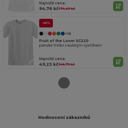
Najnižší cena:
94,76 kč
174,49 kč
-66%
+16
Fruit of the Loom SC220
pánské tričko s kulatým výstřihem
Najnižší cena:
49,23 kč
146,75 kč
Hodnocení zákazníků