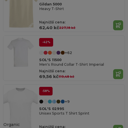
Gildan 5000
Heavy T-Shirt
Najnižší cena:
62,40 kč
227,18 kč
-42%
+62
SOL'S 11500
Men's Round Collar T-Shirt Imperial
Najnižší cena:
69,56 kč
119,48 kč
-58%
+9
SOL'S 02995
Unisex Sports T Shirt Sprint
Organic
Najnižší cena: