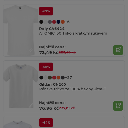
-67%
+6
Roly CA6424
ATOMIC 150 Triko s krátkým rukávem
Najnižší cena:
73,49 kč
223,48 kč
-68%
+27
Gildan GN200
Pánské tričko ze 100% bavlny Ultra-T
Najnižší cena:
76,96 kč
237,81 kč
-64%