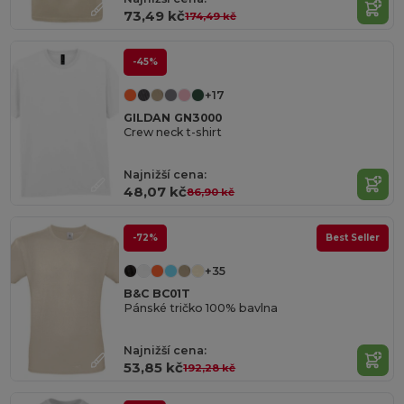
73,49 kč
174,49 kč
-45%
+17
GILDAN GN3000
Crew neck t-shirt
Najnižší cena:
48,07 kč
86,90 kč
-72%
Best Seller
+35
B&C BC01T
Pánské tričko 100% bavlna
Najnižší cena:
53,85 kč
192,28 kč