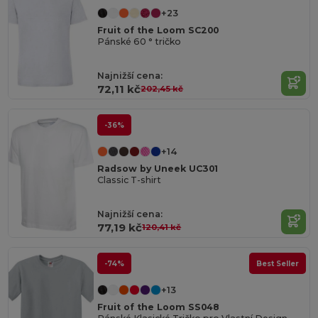
+23
Fruit of the Loom SC200
Pánské 60 ° tričko
Najnižší cena:
72,11 kč
202,45 kč
-36%
+14
Radsow by Uneek UC301
Classic T-shirt
Najnižší cena:
77,19 kč
120,41 kč
-74%
Best Seller
+13
Fruit of the Loom SS048