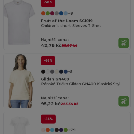
-50%
+8
Fruit of the Loom SC1019
Children's short-Sleeves T-Shirt
Najnižší cena:
42,76 kč
85,97 kč
-66%
+5
Gildan GN400
Pánské Tričko Gildan GN400 Klasický Styl
Najnižší cena:
95,22 kč
283,34 kč
-46%
+79