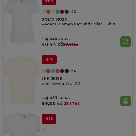
-59%
+20
SOL'S 01825
Regent Women's Round Collar T Shirt
Najnižší cena:
40,44 kč
99,61 kč
-44%
+54
JHK JK190
prémiové tričko 190
Najnižší cena:
69,33 kč
123,87 kč
-49%