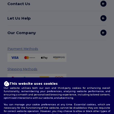
Contact Us
Let Us Help
Our Company
Payment Methods
Shipping Methods
This website uses cookies
Our website utilises both our own and third-party cookies for enhancing overall
functionality, remembering your preferences, analysing website performance, and
ensuring a smooth and personalised browsing experience, including tailored content,
optimised interactions with our website, and advertising.
You can manage your cookie preferences at any time. Essential cookies, which are
Follow Us
necessary for the functioning of the website, cannot be disabled as they are requisite
for correct website operation. However, you may choose to allow or block other types of