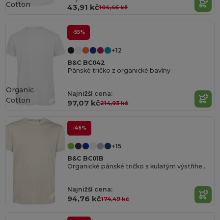
Cotton
43,91 kč
104,46 kč
-55%
+12
B&C BC042
Pánské tričko z organické bavlny
Organic
Najnižší cena:
Cotton
97,07 kč
214,93 kč
-46%
+15
B&C BC01B
Organické pánské tričko s kulatým výstřihem 150
Najnižší cena:
94,76 kč
174,49 kč