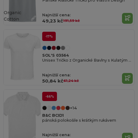
Pánské Klasické Tričko pro Vlastní Design
Organic
Najnižší cena:
Cotton
49,23 kč
191,59 kč
-17%
SOL'S 03564
Unisex Tričko z Organické Bavlny s Kulatým Výstřihem
Najnižší cena:
50,84 kč
61,24 kč
-66%
+14
B&C BCID1
pánská polokošile s krátkým rukávem
Najnižší cena: