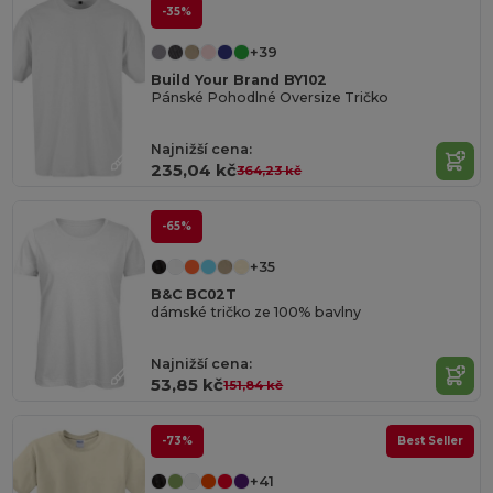
-35%
+39
Build Your Brand BY102
Pánské Pohodlné Oversize Tričko
Najnižší cena:
235,04 kč
364,23 kč
-65%
+35
B&C BC02T
dámské tričko ze 100% bavlny
Najnižší cena:
53,85 kč
151,84 kč
-73%
Best Seller
+41