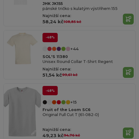
JHK JK155
pánské tričko s kulatým výstřihem 155
Najnižší cena:
58,24 kč
108,85 kč
-48%
+44
SOL'S 11380
Unisex Round Collar T-Shirt Regent
Najnižší cena:
51,54 kč
99,61 kč
-48%
+15
Fruit of the Loom SC6
Original Full Cut T (61-082-0)
Najnižší cena:
49,23 kč
94,76 kč