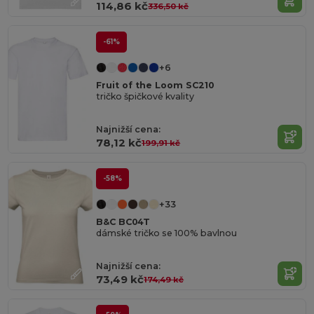
114,86 kč
336,50 kč
-61%
+6
Fruit of the Loom SC210
tričko špičkové kvality
Najnižší cena:
78,12 kč
199,91 kč
-58%
+33
B&C BC04T
dámské tričko se 100% bavlnou
Najnižší cena:
73,49 kč
174,49 kč