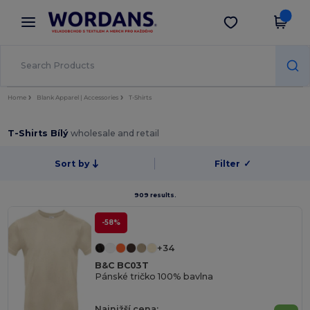
×
Aplikace Wordans
Stáhnout app
Lepší ceny v aplikaci!
Home
Blank Apparel | Accessories
T-Shirts
T-Shirts Bílý
wholesale and retail
Sort by
Filter
✓
909 results.
-58%
+34
B&C BC03T
Pánské tričko 100% bavlna
Najnižší cena: